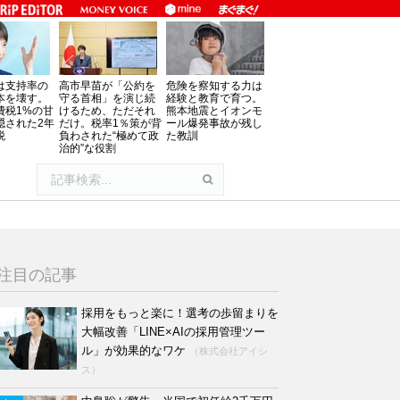
は支持率の
高市早苗が「公約を
危険を察知する力は
本を壊す。
守る首相」を演じ続
経験と教育で育つ。
費税1%の甘
けるため、ただそれ
熊本地震とイオンモ
隠された2年
だけ。税率1％策が背
ール爆発事故が残し
税
負わされた“極めて政
た教訓
治的”な役割
注目の記事
採用をもっと楽に！選考の歩留まりを
大幅改善「LINE×AIの採用管理ツー
ル」が効果的なワケ
（株式会社アイシ
ス）