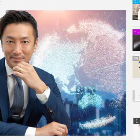
ビ
て
エ
PR