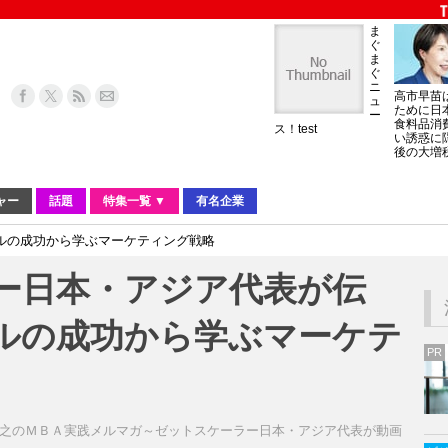
ま
ぐ
ま
ぐ
ニ
高市早苗
ュ
ために日
ー
食料品消
ス！test
い誘惑に
後の大増
ャー
話題
特集一覧 ▼
有名企業
ルの成功から学ぶマーケティング戦略
ー日本・アジア代表が伝
ルの成功から学ぶマーケテ
PR
之のＭＢＡ実践メルマガ～ゼットスケーラー日本・アジア代表が動画