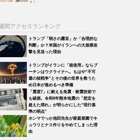
★ 0
週間アクセスランキング
トランプ「弱さの露呈」か「合理的な
判断」か？米国がイランへの大規模攻
撃を見送った理由
トランプがイランに「核使用」ならプ
ーチンはウクライナへ。もはや“不可
避の核戦争”とその後の世界を救うた
め日本が進めるべき準備
「震度7」に耐える免震・耐震技術で
も破損。令和8年熊本地震の「想定を
超えた揺れ」が明らかにした“現行基
準の弱点”
ホンマでっか池田先生が家庭菜園でキ
ュウリとナス作りをやめてしまった理
由