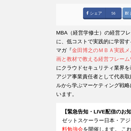
シェア
56
MBA（経営学修士）の経営フ
に、低コストで実践的に学習す
マガ『
金田博之のＭＢＡ実践メ
画と教材で教える経営フレーム
にクラウドセキュリティ業界を
アジア事業責任者として代表取
ルから学ぶマーケティング戦略
います。
【緊急告知・LIVE配信のお
ゼットスケーラー日本・アジ
料勉強会
を開催します。 こ