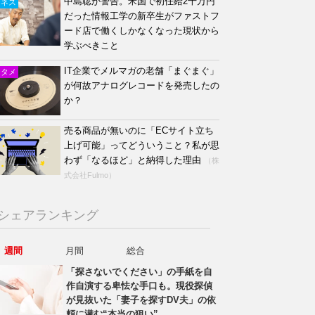
中島聡が警告。米国で初任給2千万円
ジネス
だった情報工学の新卒生がファストフ
ード店で働くしかなくなった現状から
学ぶべきこと
IT企業でメルマガの老舗「まぐまぐ」
ンタメ
が何故アナログレコードを発売したの
か？
売る商品が無いのに「ECサイト立ち
上げ可能」ってどういうこと？私が思
わず「なるほど」と納得した理由
（株
式会社Fulmo）
シェアランキング
週間
月間
総合
「探さないでください」の手紙を自
作自演する卑怯な手口も。現役探偵
が見抜いた「妻子を探すDV夫」の依
頼に潜む“本当の狙い”