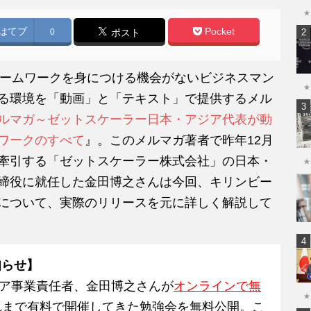
★
はてブ
Pocket
0
ポスト
レームワークを身につける機会がないビジネスマン
★
る環境を「動画」と「
テキスト」で提供するメル
ルマガ～ゼットスケーラー日本・アジア代表が動
ワークのすべて
』。このメルマガ著者で昨年12月
牽引する「ゼットスケーラー株式会社」の日本・
★
締役に就任した金田博之さんは今回、キリンビー
について、実際のリリースを元に詳しく解説して
知らせ】
ア事業責任者、金田博之さんが
オンラインで無
★
れまで有料で開催してきた勉強会を無料公開。こ