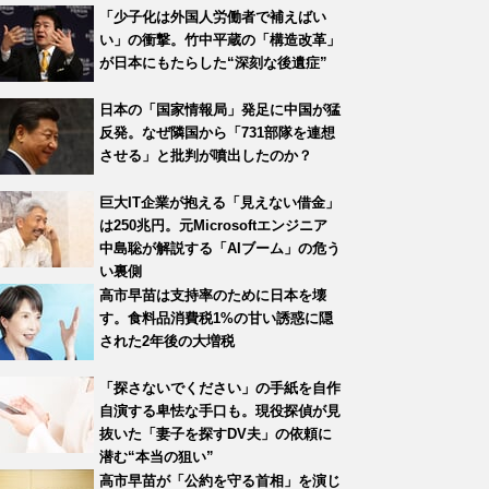
「少子化は外国人労働者で補えばい
い」の衝撃。竹中平蔵の「構造改革」
が日本にもたらした“深刻な後遺症”
日本の「国家情報局」発足に中国が猛
反発。なぜ隣国から「731部隊を連想
させる」と批判が噴出したのか？
巨大IT企業が抱える「見えない借金」
は250兆円。元Microsoftエンジニア
中島聡が解説する「AIブーム」の危う
い裏側
高市早苗は支持率のために日本を壊
す。食料品消費税1%の甘い誘惑に隠
された2年後の大増税
「探さないでください」の手紙を自作
自演する卑怯な手口も。現役探偵が見
抜いた「妻子を探すDV夫」の依頼に
潜む“本当の狙い”
高市早苗が「公約を守る首相」を演じ