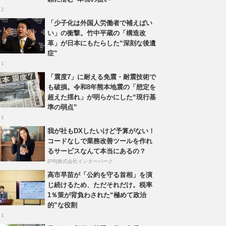
 2
「少子化は外国人労働者で補えばい
い」の衝撃。竹中平蔵の「構造改
革」が日本にもたらした“深刻な後遺
症”
 1
「震度7」に耐える免震・耐震技術で
も破損。令和8年熊本地震の「想定を
超えた揺れ」が明らかにした“現行基
準の弱点”
 1
我が社もDXしたいけど予算がない！
コードなしで業務改善ツールを作れ
るサービスなんて本当にあるの？
[PR]株式会社インターパーク
高市早苗が「公約を守る首相」を演
じ続けるため、ただそれだけ。税率
1％策が背負わされた“極めて政治
的”な役割
 1