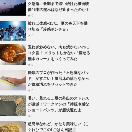
ク急逝。最期まで追い続けた機密映
像46本の開示はなぜ止まったのか？
★ 0
被れば体感−15℃。夏の炎天下を乗
り切る「冷感ポンチョ」
★ 0
玉ねぎ炒めない、肉も焼かないのに
コク旨！ メリットしかない「痩せる
無水カレー」をつくってみた
★ 0
掃除のプロが作った「不思議なパッ
ド」がすごい！風呂床の落ちなかっ
た蓄積汚れをリセットできた
★ 0
暑い、蒸れる…夏の外出のストレス
が激減！ワークマンの「持続冷感な
ショートパンツ」が超快適だよ
★ 0
超簡単なれど、かなり美味しい【こ
ぐれひでこの｢ごはん日記｣】