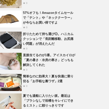
★ 0
57%オフも！Amazonタイムセール
で「テント」や「ネッククーラー」
が今ならお買い得ですよ
★ 0
折りたためて持ち運び◎。ハニカム
クッションで「長距離移動、お尻痛
い問題」が消えたんだ
★ 0
直接当てるのが1番。アイスカイロが
「夏の暑さ・冷房の寒さ」どっちも
解決してくれた
★ 0
簡単なのに効果大！夏を快適に乗り
切る「お手軽な裏ワザ」2選
★ 0
夏でも湯船に入りたい派。最近は
「ブラシなしで浴槽をキレイにでき
るミスト」に頼りっきりです