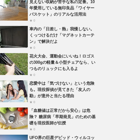
見えない収納が苦手な私の定番。10
年愛用している無印良品「ワイヤー
バスケット」のリアルな活用法
★ 0
車内の「日差し・熱」我慢しない。
くっつけるだけ「マグネットカーテ
ン」で解決だよ
★ 0
花火大会、運動会にいいね！ロゴス
の300gの軽量＆小型チェアなら、い
つものリュックにも入るよ
★ 0
恋愛中は「気づけない」という危険
も。現役探偵が見てきた「友人の
勘」が意外と当たる理由
★ 0
「血糖値は正常だから安心」は危
険？ 糖尿病「早期発見」のための基
礎を現役医師が伝授
★ 0
UFO界の巨星デビッド・ウィルコッ