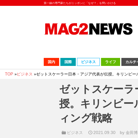
第一線の専門家たちがニッポンに「なぜ？」を問いかける
国内
国際
ビジネス
ライフ
カルチ
TOP
»
ビジネス
»
ゼットスケーラー日本・アジア代表が伝授。キリンビー
ゼットスケーラ
授。キリンビー
ィング戦略
2021.09.30
by
ビジネス
金田博