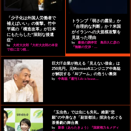
「少子化は外国人労働者で
トランプ「弱さの露呈」か
補えばいい」の衝撃。竹中
「合理的な判断」か？米国
平蔵の「構造改革」が日本
がイランへの大規模攻撃を
にもたらした“深刻な後遺
見送った理由
症”
by
最後の調停官 島田久仁彦の
by
大村大次郎『大村大次郎の本音
『無敵の交渉・…
で役に立つ税…
巨大IT企業が抱える「見えない借金」は
250兆円。元Microsoftエンジニア中島聡
が解説する「AIブーム」の危うい裏側
by
中島聡『週刊 Life is beaut…
「玉虫色」では虫にも失礼。維新“悲
願”の中身なき「副首都法」採決をめぐる
茶番劇の舞台裏
by
新恭（あらたきょう）『国家権力＆メディ