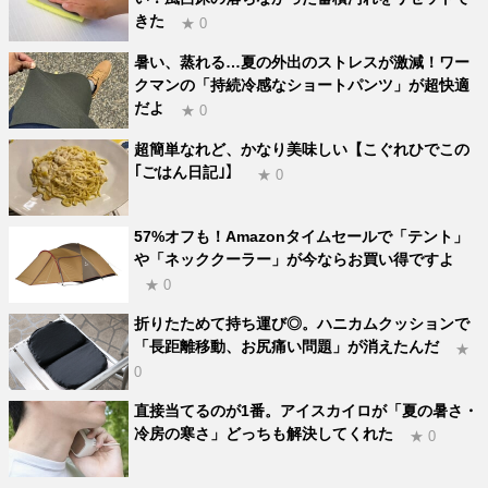
きた
★ 0
暑い、蒸れる…夏の外出のストレスが激減！ワー
クマンの「持続冷感なショートパンツ」が超快適
だよ
★ 0
超簡単なれど、かなり美味しい【こぐれひでこの
｢ごはん日記｣】
★ 0
57%オフも！Amazonタイムセールで「テント」
や「ネッククーラー」が今ならお買い得ですよ
★ 0
折りたためて持ち運び◎。ハニカムクッションで
「長距離移動、お尻痛い問題」が消えたんだ
★
0
直接当てるのが1番。アイスカイロが「夏の暑さ・
冷房の寒さ」どっちも解決してくれた
★ 0