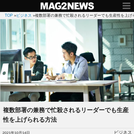
TOP
»
ビジネス
»
複数部署の兼務で忙殺されるリーダーでも生産性を上げ
複数部署の兼務で忙殺されるリーダーでも生産
性を上げられる方法
投
ビジネス
2021年10月14日