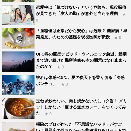
恋愛中は「気づけない」という危険も。現役探偵
が見てきた「友人の勘」が意外と当たる理由
★
0
「血糖値は正常だから安心」は危険？ 糖尿病「早
期発見」のための基礎を現役医師が伝授
★ 0
UFO界の巨星デビッド・ウィルコック急逝。最期
まで追い続けた機密映像46本の開示はなぜ止まっ
たのか？
★ 0
被れば体感−15℃。夏の炎天下を乗り切る「冷感
ポンチョ」
★ 0
玉ねぎ炒めない、肉も焼かないのにコク旨！ メリ
ットしかない「痩せる無水カレー」をつくってみ
た
★ 0
掃除のプロが作った「不思議なパッド」がすご
い！風呂床の落ちなかった蓄積汚れをリセットで