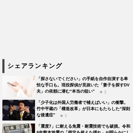
シェアランキング
「探さないでください」の手紙を自作自演する卑
怯な手口も。現役探偵が見抜いた「妻子を探すDV
夫」の依頼に潜む“本当の狙い”
★ 2
「少子化は外国人労働者で補えばいい」の衝撃。
竹中平蔵の「構造改革」が日本にもたらした“深刻
な後遺症”
★ 1
「震度7」に耐える免震・耐震技術でも破損。令和
8年熊本地震の「想定を超えた揺れ」が明らかにし