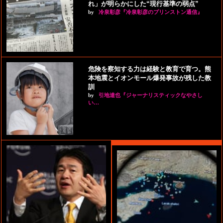
れ」が明らかにした“現行基準の弱点”
by
冷泉彰彦『冷泉彰彦のプリンストン通信』
危険を察知する力は経験と教育で育つ。熊
本地震とイオンモール爆発事故が残した教
訓
by
引地達也『ジャーナリスティックなやさし
い…