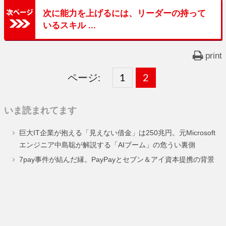
次に能力を上げるには、リーダーの持って
いるスキル ...
print
ページ:
固
1
固
2
,
定
定
いま読まれてます
ペ
ペ
巨大IT企業が抱える「見えない借金」は250兆円。元Microsoft
ー
ー
エンジニア中島聡が解説する「AIブーム」の危うい裏側
ジ
ジ
7pay事件が結んだ縁。PayPayとセブン＆アイ資本提携の背景