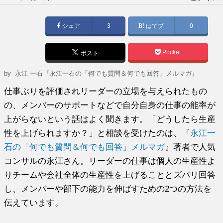
稿
日:
シェア
3
はてブ
0
Pocket
ポスト
by
永江 一石『永江一石の「何でも質問＆何でも回答」メルマガ』
仕事ぶりを評価されリーダーの立場を与えられたもの
の、メンバーのサポートなどで自分自身の仕事の能率が
上がらないという話はよく聞きます。「どうしたら生産
性を上げられますか？」と相談を受けたのは、『
永江一
石の「何でも質問＆何でも回答」メルマガ
』著者で人気
コンサルの永江さん。リーダーの仕事は個人の生産性よ
りチームや会社全体の生産性を上げることとズバリ回答
し、メンバーや部下の能力を伸ばすための2つの方法を
伝えています。