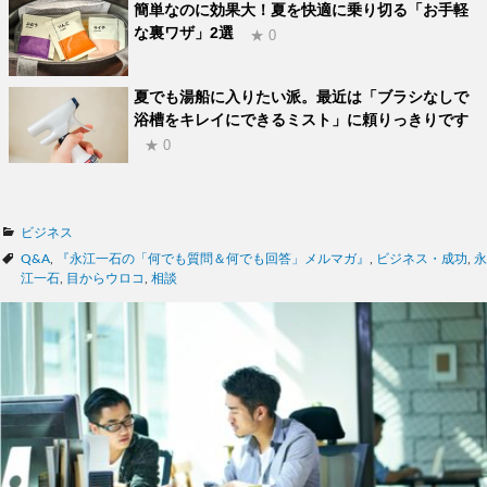
簡単なのに効果大！夏を快適に乗り切る「お手軽
な裏ワザ」2選
★ 0
夏でも湯船に入りたい派。最近は「ブラシなしで
浴槽をキレイにできるミスト」に頼りっきりです
★ 0
カ
ビジネス
テ
タ
Q&A
,
『永江一石の「何でも質問＆何でも回答」メルマガ』
,
ビジネス・成功
,
永
ゴ
グ
江一石
,
目からウロコ
,
相談
リ
ー