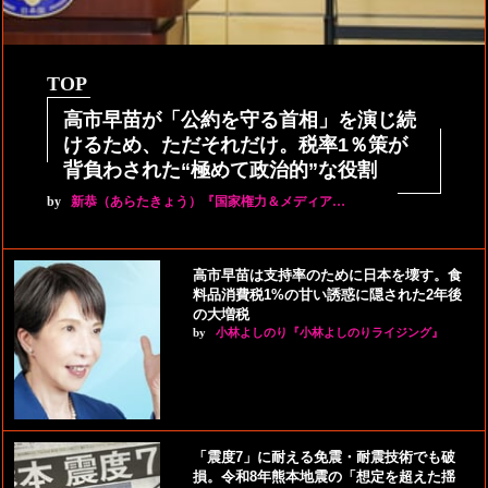
TOP
高市早苗が「公約を守る首相」を演じ続
けるため、ただそれだけ。税率1％策が
背負わされた“極めて政治的”な役割
by
新恭（あらたきょう）『国家権力＆メディア…
高市早苗は支持率のために日本を壊す。食
料品消費税1%の甘い誘惑に隠された2年後
の大増税
by
小林よしのり『小林よしのりライジング』
「震度7」に耐える免震・耐震技術でも破
損。令和8年熊本地震の「想定を超えた揺