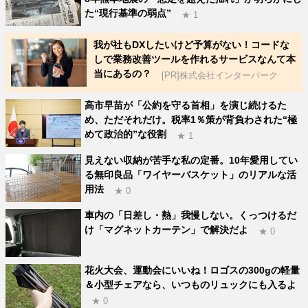
た“現行基準の弱点”
★ 1
我が社もDXしたいけど予算がない！コードな
しで業務改善ツールを作れるサービスなんて本
当にあるの？
[PR]株式会社インターパーク
高市早苗が「公約を守る首相」を演じ続けるた
め、ただそれだけ。税率1％策が背負わされた“極
めて政治的”な役割
★ 1
見えない収納が苦手な私の定番。10年愛用してい
る無印良品「ワイヤーバスケット」のリアルな活
用法
★ 0
車内の「日差し・熱」我慢しない。くっつけるだ
け「マグネットカーテン」で解決だよ
★ 0
花火大会、運動会にいいね！ロゴスの300gの軽量
＆小型チェアなら、いつものリュックにも入るよ
★ 0