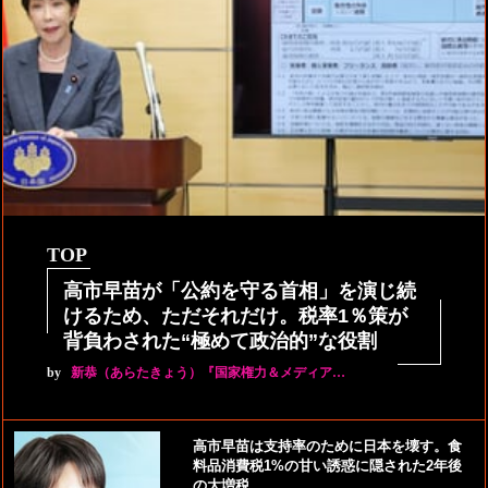
TOP
高市早苗が「公約を守る首相」を演じ続
けるため、ただそれだけ。税率1％策が
背負わされた“極めて政治的”な役割
by
新恭（あらたきょう）『国家権力＆メディア…
高市早苗は支持率のために日本を壊す。食
料品消費税1%の甘い誘惑に隠された2年後
の大増税