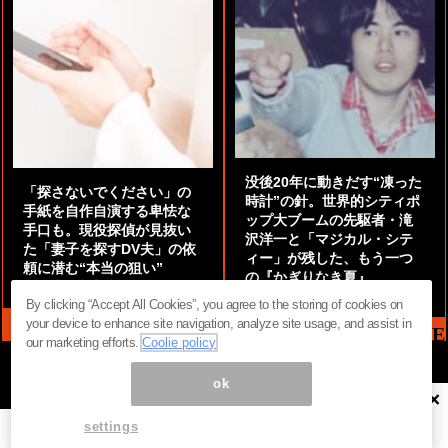
没後20年に動きだす“凍った
「探さないでください」の
時計”の針。世界的シティポ
手紙を自作自演する卑怯な
ップ大ブームの先駆者・滝
手口も。現役探偵が見抜い
沢洋一と「マジカル・シテ
た「妻子を探すDV夫」の依
ィー」が残した、もう一つ
頼に潜む“本当の狙い”
の『かぎりなき夏』
by
阿部泰尚『伝説の探偵』
by
都鳥 流星
By clicking “Accept All Cookies”, you agree to the storing of cookies on
your device to enhance site navigation, analyze site usage, and assist in
MAG2 NEWS HEADLINE
our marketing efforts.
Coolie policy
ok
×
ページ内の商標は全て商標権者に属します。無断転載を禁じます。 ©
まぐまぐ！
settings