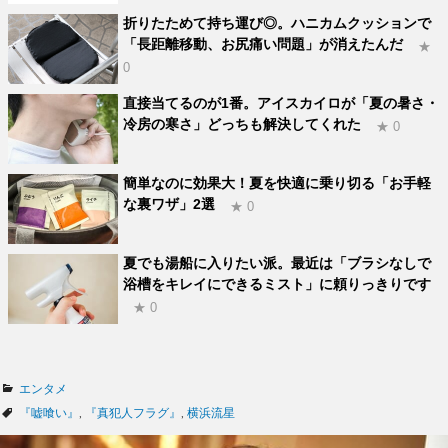
折りたためて持ち運び◎。ハニカムクッションで
「長距離移動、お尻痛い問題」が消えたんだ
★
0
直接当てるのが1番。アイスカイロが「夏の暑さ・
冷房の寒さ」どっちも解決してくれた
★ 0
簡単なのに効果大！夏を快適に乗り切る「お手軽
な裏ワザ」2選
★ 0
夏でも湯船に入りたい派。最近は「ブラシなしで
浴槽をキレイにできるミスト」に頼りっきりです
★ 0
カ
エンタメ
テ
タ
『嘘喰い』
,
『真犯人フラグ』
,
横浜流星
ゴ
グ
リ