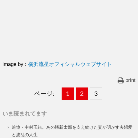
image by :
横浜流星オフィシャルウェブサイト
print
ページ:
固
1
固
2
,
固
3
,
定
定
定
いま読まれてます
ペ
ペ
ペ
追悼・中村玉緒。あの勝新太郎を支え続けた妻が明かす夫婦愛
ー
ー
ー
と波乱の人生