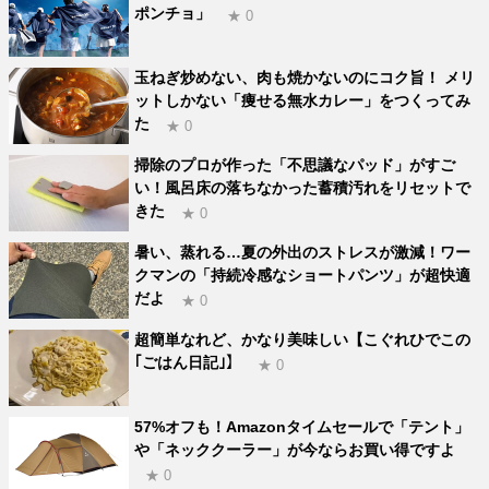
ポンチョ」
★ 0
玉ねぎ炒めない、肉も焼かないのにコク旨！ メリ
ットしかない「痩せる無水カレー」をつくってみ
た
★ 0
掃除のプロが作った「不思議なパッド」がすご
い！風呂床の落ちなかった蓄積汚れをリセットで
きた
★ 0
暑い、蒸れる…夏の外出のストレスが激減！ワー
クマンの「持続冷感なショートパンツ」が超快適
だよ
★ 0
超簡単なれど、かなり美味しい【こぐれひでこの
｢ごはん日記｣】
★ 0
57%オフも！Amazonタイムセールで「テント」
や「ネッククーラー」が今ならお買い得ですよ
★ 0