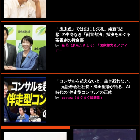
「玉虫色」では虫にも失礼。維新“悲
願”の中身なき「副首都法」採決をめぐる
茶番劇の舞台裏
by
新恭（あらたきょう）『国家権力＆メディ
ア…
「コンサルを超えないと、生き残れない」
──元証券会社社長・澤田聖陽が語る、AI
時代の"伴走型コンサル"の正体
by
gyouza（まぐまぐ編集部）