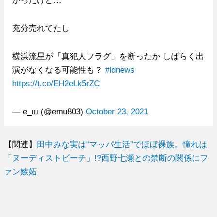
充分売れてたし
横浜流星が「真犯人フラグ」を断ったか しばらく出
演がなくなる可能性も？
#ldnews
https://t.co/EH2eLk5rZC
— е_ш (@emu803)
October 23, 2021
【関連】
田中みな実は“マッパ生活”でほぼ裸族。憧れは
「ヌーディストビーチ」!?西野七瀬との禁断の関係にフ
ァン嫉妬