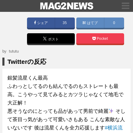
シェア
35
はてブ
0
Pocket
ポスト
by tututu
Twitterの反応
銀髪流星くん最高
ふわっとしてるのも結んでるのもストレートも最
高。こうやって見てみるとカツラじゃなくて地毛で
大正解！
悪そうなのにとっても品があって男前で綺麗
そし
て茶目っ気があって可愛いさもある こんな素敵な人
いないです 後は流星くんを全力応援します
#横浜流