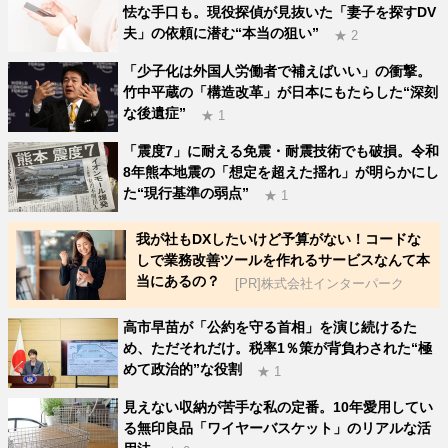
怯な手口も。現役探偵が見抜いた「妻子を探すDV
夫」の依頼に潜む“本当の狙い”
★ 2
「少子化は外国人労働者で補えばいい」の衝撃。
竹中平蔵の「構造改革」が日本にもたらした“深刻
な後遺症”
★ 1
「震度7」に耐える免震・耐震技術でも破損。令和
8年熊本地震の「想定を超えた揺れ」が明らかにし
た“現行基準の弱点”
★ 1
我が社もDXしたいけど予算がない！コードな
しで業務改善ツールを作れるサービスなんて本
当にあるの？
[PR]株式会社インターパーク
高市早苗が「公約を守る首相」を演じ続けるた
め、ただそれだけ。税率1％策が背負わされた“極
めて政治的”な役割
★ 1
見えない収納が苦手な私の定番。10年愛用してい
る無印良品「ワイヤーバスケット」のリアルな活