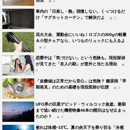
用法
★ 0
車内の「日差し・熱」我慢しない。くっつけるだ
け「マグネットカーテン」で解決だよ
★ 0
花火大会、運動会にいいね！ロゴスの300gの軽量
＆小型チェアなら、いつものリュックにも入るよ
★ 0
恋愛中は「気づけない」という危険も。現役探偵
が見てきた「友人の勘」が意外と当たる理由
★
0
「血糖値は正常だから安心」は危険？ 糖尿病「早
期発見」のための基礎を現役医師が伝授
★ 0
UFO界の巨星デビッド・ウィルコック急逝。最期
まで追い続けた機密映像46本の開示はなぜ止まっ
たのか？
★ 0
被れば体感−15℃。夏の炎天下を乗り切る「冷感