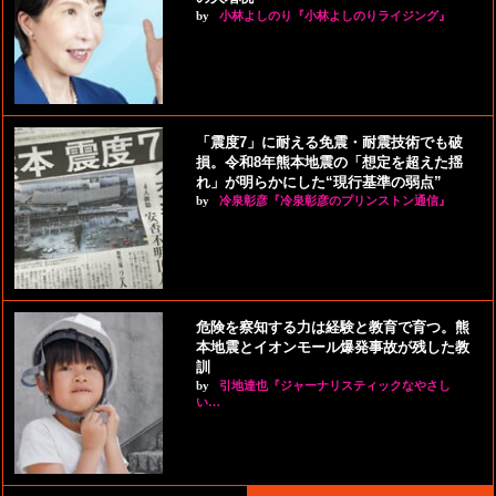
by
小林よしのり『小林よしのりライジング』
「震度7」に耐える免震・耐震技術でも破
損。令和8年熊本地震の「想定を超えた揺
れ」が明らかにした“現行基準の弱点”
by
冷泉彰彦『冷泉彰彦のプリンストン通信』
危険を察知する力は経験と教育で育つ。熊
本地震とイオンモール爆発事故が残した教
訓
by
引地達也『ジャーナリスティックなやさし
い…