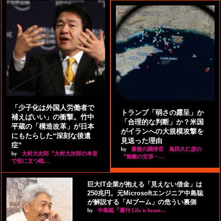
「少子化は外国人労働者で
トランプ「弱さの露呈」か
補えばいい」の衝撃。竹中
「合理的な判断」か？米国
平蔵の「構造改革」が日本
がイランへの大規模攻撃を
にもたらした“深刻な後遺
見送った理由
症”
by
最後の調停官 島田久仁彦の
by
大村大次郎『大村大次郎の本音
『無敵の交渉・…
で役に立つ税…
巨大IT企業が抱える「見えない借金」は
250兆円。元Microsoftエンジニア中島聡
が解説する「AIブーム」の危うい裏側
by
中島聡『週刊 Life is beaut…