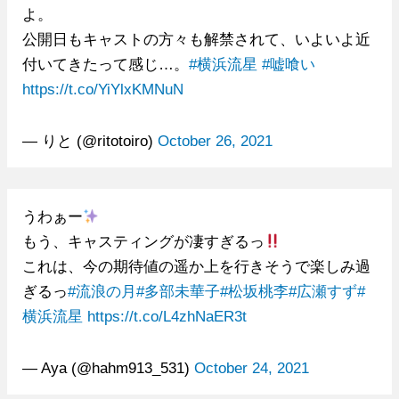
よ。
公開日もキャストの方々も解禁されて、いよいよ近
付いてきたって感じ…。
#横浜流星
#嘘喰い
https://t.co/YiYlxKMNuN
— りと (@ritotoiro)
October 26, 2021
うわぁー
もう、キャスティングが凄すぎるっ
これは、今の期待値の遥か上を行きそうで楽しみ過
ぎるっ
#流浪の月
#多部未華子
#松坂桃李
#広瀬すず
#
横浜流星
https://t.co/L4zhNaER3t
— Aya (@hahm913_531)
October 24, 2021