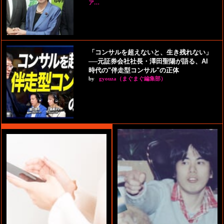
ア…
「コンサルを超えないと、生き残れない」
──元証券会社社長・澤田聖陽が語る、AI
時代の"伴走型コンサル"の正体
by
gyouza（まぐまぐ編集部）