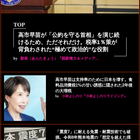
TOP
高市早苗が「公約を守る首相」を演じ続
けるため、ただそれだけ。税率1％策が
背負わされた“極めて政治的”な役割
by
新恭（あらたきょう）『国家権力＆メディア…
高市早苗は支持率のために日本を壊す。食
料品消費税1%の甘い誘惑に隠された2年後
の大増税
by
小林よしのり『小林よしのりライジング』
「震度7」に耐える免震・耐震技術でも破
損。令和8年熊本地震の「想定を超えた揺