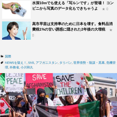
水深10mでも使える「写ルンです」が登場！ コン
ビニから写真のデータ化もできちゃうよ
★ 0
高市早苗は支持率のために日本を壊す。食料品消
費税1%の甘い誘惑に隠された2年後の大増税
★
0
カ
国際
テ
タ
NEWSを疑え！
,
SNS
,
アフガニスタン
,
タリバン
,
世界情勢・陰謀・黒幕
,
危機管
ゴ
グ
理
,
外務省
,
小川和久
リ
ー