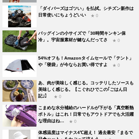
「ダイバーズはゴツい」を払拭。シチズン新作は
日常使いにちょうどいい
★ 0
バッグインの小サイズで「30時間キンキン保
冷」。宇宙服素材が鍵なんだってさ
★ 0
54%オフも！Amazonタイムセールで「テント」
や「寝袋」が今ならお買い得ですよ
★ 0
あ、肉が美味しく感じる。コッテリしたソースも
美味しく感じる。【こぐれひでこの｢ごはん日
記｣】
★ 0
こまめな水分補給のハードルが下がる「真空断熱
ボトル」はこれ！日常でもアウトドアでも大活躍
な理由はね…
★ 0
体感温度はマイナス4℃超え！ 過去最安「まるで
日傘ハット」をかぶって涼もう