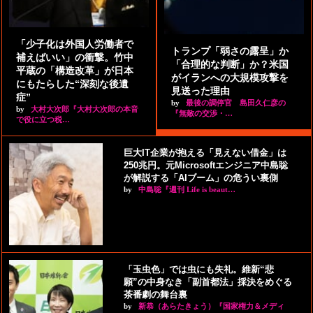
「少子化は外国人労働者で
トランプ「弱さの露呈」か
補えばいい」の衝撃。竹中
「合理的な判断」か？米国
平蔵の「構造改革」が日本
がイランへの大規模攻撃を
にもたらした“深刻な後遺
見送った理由
症”
by
最後の調停官 島田久仁彦の
by
大村大次郎『大村大次郎の本音
『無敵の交渉・…
で役に立つ税…
巨大IT企業が抱える「見えない借金」は
250兆円。元Microsoftエンジニア中島聡
が解説する「AIブーム」の危うい裏側
by
中島聡『週刊 Life is beaut…
「玉虫色」では虫にも失礼。維新“悲
願”の中身なき「副首都法」採決をめぐる
茶番劇の舞台裏
by
新恭（あらたきょう）『国家権力＆メディ