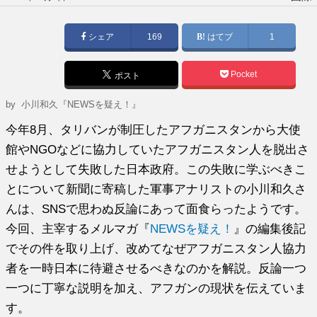
稿
日:
シェア
169
はてブ
1
Pocket
ポスト
by
小川和久『NEWSを疑え！』
今年8月、タリバンが制圧したアフガニスタンから大使
館やNGOなどに協力していたアフガニスタン人を脱出さ
せようとして失敗した日本政府。この失敗に学ぶべきこ
とについて新聞に寄稿した軍事アナリストの小川和久さ
んは、SNSで思わぬ反論にあって面食らったようです。
今回、主宰するメルマガ『
NEWSを疑え！
』の編集後記
でその件を取り上げ、改めてなぜアフガニスタン人協力
者を一時日本に待避させるべきなのかを解説。反論一つ
一つに丁寧な説明を加え、アフガンの現状を伝えていま
す。