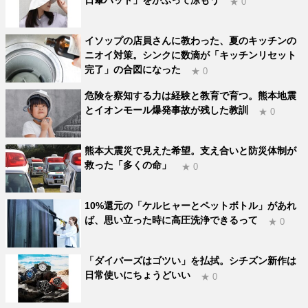
★ 0
イソップの店員さんに教わった、夏のキッチンの
ニオイ対策。シンクに数滴が「キッチンリセット
完了」の合図になった
★ 0
危険を察知する力は経験と教育で育つ。熊本地震
とイオンモール爆発事故が残した教訓
★ 0
熊本大震災で見えた希望。支え合いと防災体制が
救った「多くの命」
★ 0
10%還元の「ケルヒャーとペットボトル」があれ
ば、思い立った時に高圧洗浄できるって
★ 0
「ダイバーズはゴツい」を払拭。シチズン新作は
日常使いにちょうどいい
★ 0