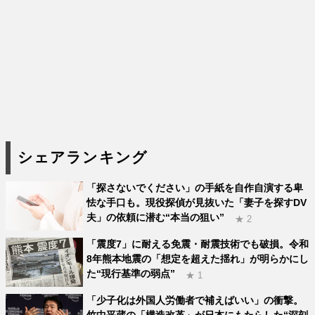
シェアランキング
「探さないでください」の手紙を自作自演する卑
怯な手口も。現役探偵が見抜いた「妻子を探すDV
夫」の依頼に潜む“本当の狙い”
★ 2
「震度7」に耐える免震・耐震技術でも破損。令和
8年熊本地震の「想定を超えた揺れ」が明らかにし
た“現行基準の弱点”
★ 1
「少子化は外国人労働者で補えばいい」の衝撃。
竹中平蔵の「構造改革」が日本にもたらした“深刻