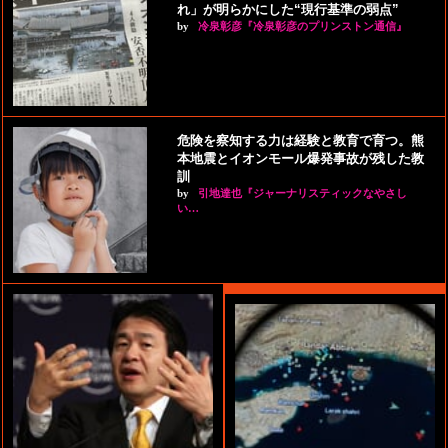
れ」が明らかにした“現行基準の弱点”
by
冷泉彰彦『冷泉彰彦のプリンストン通信』
危険を察知する力は経験と教育で育つ。熊
本地震とイオンモール爆発事故が残した教
訓
by
引地達也『ジャーナリスティックなやさし
い…