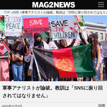
TOP
»
国際
»
軍事アナリストが論破。教訓は「SNSに振り回されてはなり
軍事アナリストが論破。教訓は「SNSに振り回
されてはなりません」
投
国際
2021年11月2日