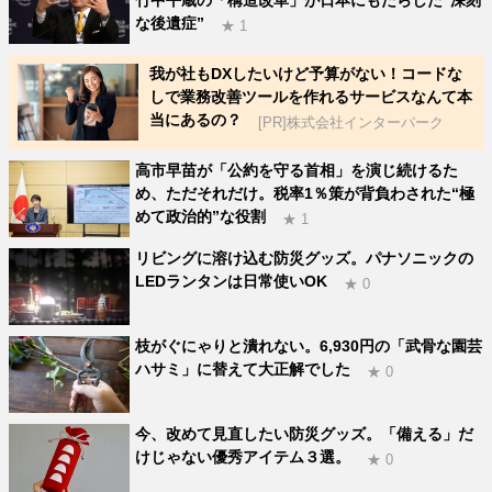
な後遺症”
★ 1
我が社もDXしたいけど予算がない！コードな
しで業務改善ツールを作れるサービスなんて本
当にあるの？
[PR]株式会社インターパーク
高市早苗が「公約を守る首相」を演じ続けるた
め、ただそれだけ。税率1％策が背負わされた“極
めて政治的”な役割
★ 1
リビングに溶け込む防災グッズ。パナソニックの
LEDランタンは日常使いOK
★ 0
枝がぐにゃりと潰れない。6,930円の「武骨な園芸
ハサミ」に替えて大正解でした
★ 0
今、改めて見直したい防災グッズ。「備える」だ
けじゃない優秀アイテム３選。
★ 0