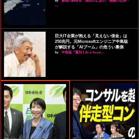
by
最後の調停官 島田久仁彦の『無敵の交渉・
…
巨大IT企業が抱える「見えない借金」は
250兆円。元Microsoftエンジニア中島聡
が解説する「AIブーム」の危うい裏側
by
中島聡『週刊 Life is beaut…