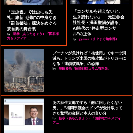
「コンサルを超えないと、
「玉虫色」では虫にも失
生き残れない」──元証券会
礼。維新“悲願”の中身なき
社社長・澤田聖陽が語る、
「副首都法」採決をめぐる
AI時代の"伴走型コンサ
茶番劇の舞台裏
ル"の正体
by
新恭（あらたきょう）『国家権
力＆メディア…
by
gyouza（まぐまぐ編集部）
プーチンが負ければ「核使用」でキーウ消
滅も。トランプ米国の核攻撃がトリガーに
なる「連鎖核戦争」の恐怖
by
津田慶治『国際戦略コラム有料版』
あの麻生太郎ですら「敵に回したくない
男」。“福岡県議会のドン”が受け取って
きた驚愕の金額と本人の言い分
by
新恭（あらたきょう）『国家権力＆メディ
ア…