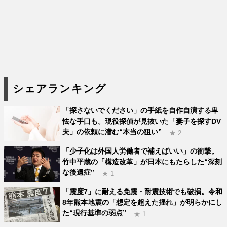
シェアランキング
「探さないでください」の手紙を自作自演する卑
怯な手口も。現役探偵が見抜いた「妻子を探すDV
夫」の依頼に潜む“本当の狙い”
★ 2
「少子化は外国人労働者で補えばいい」の衝撃。
竹中平蔵の「構造改革」が日本にもたらした“深刻
な後遺症”
★ 1
「震度7」に耐える免震・耐震技術でも破損。令和
8年熊本地震の「想定を超えた揺れ」が明らかにし
た“現行基準の弱点”
★ 1