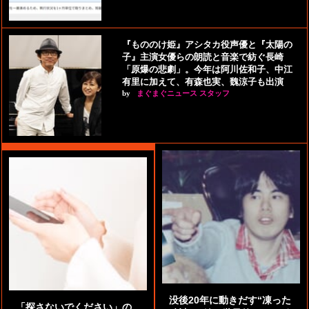
『もののけ姫』アシタカ役声優と『太陽の
子』主演女優らの朗読と音楽で紡ぐ長崎
「原爆の悲劇」。今年は阿川佐和子、中江
有里に加えて、有森也実、魏涼子も出演
by
まぐまぐニュース スタッフ
没後20年に動きだす“凍った
「探さないでください」の