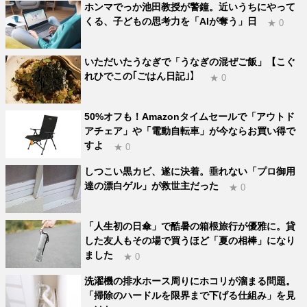
ホンマでっか池田教授が警鐘。近いうちにやって
くる、子どもの思考力を「AIが奪う」日
★ 0
いただいたうなぎで「うなぎの混ぜご飯」【こぐ
れひでこの｢ごはん日記｣】
★ 0
50%オフも！Amazonタイムセールで「アウトド
アチェア」や「電動自転車」が今ならお買い得で
すよ
★ 0
しつこい黒カビ、遂に決着。垂れない「プロ御用
達の漂白ゲル」が救世主だった
★ 0
「人生初の日傘」で酷暑の箱根旅行が優雅に。貸
した友人もその場で買うほど「夏の相棒」になり
ました
★ 0
洗濯機の排水ホース周りにホコリが溜まる問題。
「掃除のハードルを限界まで下げる仕組み」を見