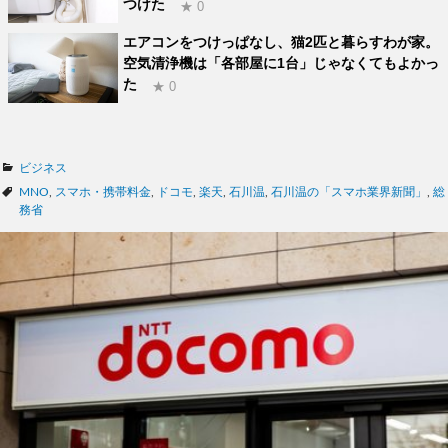
つけた
★ 0
エアコンをつけっぱなし、猫2匹と暮らすわが家。
空気清浄機は「各部屋に1台」じゃなくてもよかっ
た
★ 0
カ
ビジネス
テ
タ
MNO
,
スマホ・携帯料金
,
ドコモ
,
楽天
,
石川温
,
石川温の「スマホ業界新聞」
,
総
ゴ
グ
務省
リ
ー