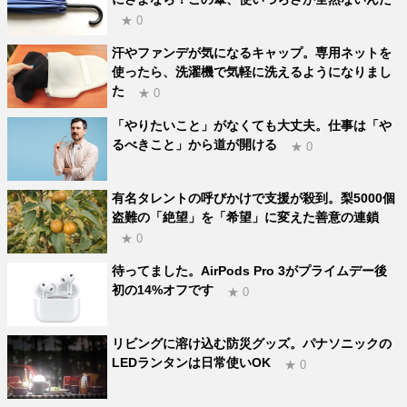
★ 0
汗やファンデが気になるキャップ。専用ネットを
使ったら、洗濯機で気軽に洗えるようになりまし
た
★ 0
「やりたいこと」がなくても大丈夫。仕事は「や
るべきこと」から道が開ける
★ 0
有名タレントの呼びかけで支援が殺到。梨5000個
盗難の「絶望」を「希望」に変えた善意の連鎖
★ 0
待ってました。AirPods Pro 3がプライムデー後
初の14%オフです
★ 0
リビングに溶け込む防災グッズ。パナソニックの
LEDランタンは日常使いOK
★ 0