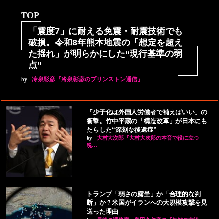
TOP
「震度7」に耐える免震・耐震技術でも
破損。令和8年熊本地震の「想定を超え
た揺れ」が明らかにした“現行基準の弱
点”
by
冷泉彰彦『冷泉彰彦のプリンストン通信』
「少子化は外国人労働者で補えばいい」の
衝撃。竹中平蔵の「構造改革」が日本にも
たらした“深刻な後遺症”
by
大村大次郎『大村大次郎の本音で役に立つ
税…
トランプ「弱さの露呈」か「合理的な判
断」か？米国がイランへの大規模攻撃を見
送った理由