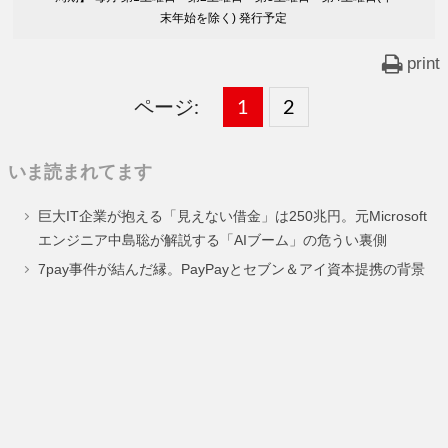
末年始を除く) 発行予定
print
ページ:
固
1
固
2
,
定
定
いま読まれてます
ペ
ペ
巨大IT企業が抱える「見えない借金」は250兆円。元Microsoft
ー
ー
エンジニア中島聡が解説する「AIブーム」の危うい裏側
ジ
ジ
7pay事件が結んだ縁。PayPayとセブン＆アイ資本提携の背景