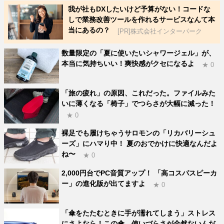
我が社もDXしたいけど予算がない！コードな
しで業務改善ツールを作れるサービスなんて本
当にあるの？
[PR]株式会社インターパーク
数量限定の「夏に使いたいシャワージェル」が、
本当に気持ちいい！爽快感がクセになるよ
★ 0
「旅の疲れ」の原因、これだった。ファイルみた
いに薄くなる「椅子」でつらさが大幅に減った！
★ 0
裸足でも履けちゃうサロモンの「リカバリーシュ
ーズ」にハマり中！ 夏のおでかけに快適なんだよ
ね〜
★ 0
2,000円台でPC音質アップ！ 「高コスパスピーカ
ー」の進化版が出てますよ
★ 0
「傘をたたむときに手が濡れてしまう」ストレス
にさよなら！この傘、使いづらさが全然ないんだ