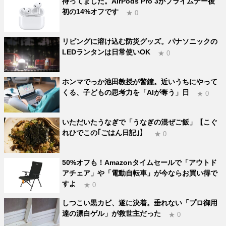
待ってました。AirPods Pro 3がプライムデー後
初の14%オフです
★ 0
リビングに溶け込む防災グッズ。パナソニックの
LEDランタンは日常使いOK
★ 0
ホンマでっか池田教授が警鐘。近いうちにやって
くる、子どもの思考力を「AIが奪う」日
★ 0
いただいたうなぎで「うなぎの混ぜご飯」【こぐ
れひでこの｢ごはん日記｣】
★ 0
50%オフも！Amazonタイムセールで「アウトド
アチェア」や「電動自転車」が今ならお買い得で
すよ
★ 0
しつこい黒カビ、遂に決着。垂れない「プロ御用
達の漂白ゲル」が救世主だった
★ 0