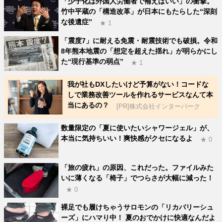
「少子化は外国人労働者で補えばいい」の衝撃。
竹中平蔵の「構造改革」が日本にもたらした“深刻
な後遺症”
★ 1
「震度7」に耐える免震・耐震技術でも破損。令和
8年熊本地震の「想定を超えた揺れ」が明らかにし
た“現行基準の弱点”
★ 1
我が社もDXしたいけど予算がない！コードな
しで業務改善ツールを作れるサービスなんて本
当にあるの？
[PR]株式会社インターパーク
数量限定の「夏に使いたいシャワージェル」が、
本当に気持ちいい！爽快感がクセになるよ
★ 0
「旅の疲れ」の原因、これだった。ファイルみた
いに薄くなる「椅子」でつらさが大幅に減った！
★ 0
裸足でも履けちゃうサロモンの「リカバリーシュ
ーズ」にハマり中！ 夏のおでかけに快適なんだよ