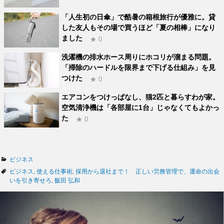
「人生初の日傘」で酷暑の箱根旅行が優雅に。貸
した友人もその場で買うほど「夏の相棒」になり
ました
★ 0
洗濯機の排水ホース周りにホコリが溜まる問題。
「掃除のハードルを限界まで下げる仕組み」を見
つけた
★ 0
エアコンをつけっぱなし、猫2匹と暮らすわが家。
空気清浄機は「各部屋に1台」じゃなくてもよかっ
た
★ 0
カ
ビジネス
テ
タ
ビジネス
,
使える仕事術
,
採用から退社まで！ 正しい労務管理で、運命の出会
ゴ
グ
いを引き寄せろ
,
飯田 弘和
リ
ー