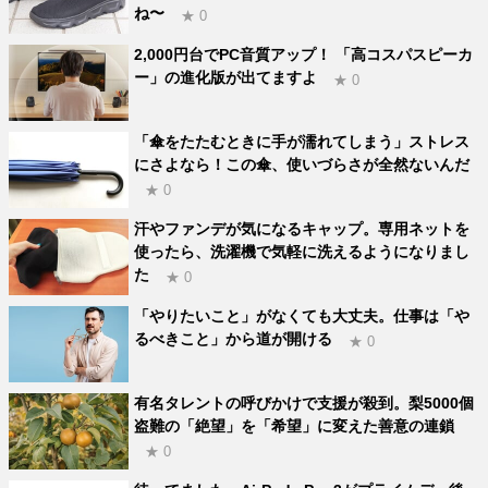
ね〜
★ 0
2,000円台でPC音質アップ！ 「高コスパスピーカ
ー」の進化版が出てますよ
★ 0
「傘をたたむときに手が濡れてしまう」ストレス
にさよなら！この傘、使いづらさが全然ないんだ
★ 0
汗やファンデが気になるキャップ。専用ネットを
使ったら、洗濯機で気軽に洗えるようになりまし
た
★ 0
「やりたいこと」がなくても大丈夫。仕事は「や
るべきこと」から道が開ける
★ 0
有名タレントの呼びかけで支援が殺到。梨5000個
盗難の「絶望」を「希望」に変えた善意の連鎖
★ 0