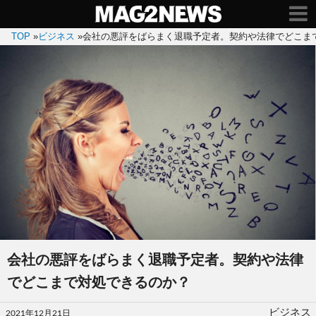
TOP
»
ビジネス
»
会社の悪評をばらまく退職予定者。契約や法律でどこま
会社の悪評をばらまく退職予定者。契約や法律
でどこまで対処できるのか？
投
ビジネス
2021年12月21日