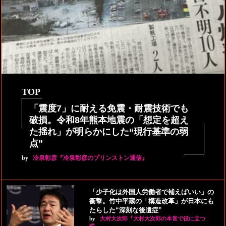
TOP
「震度7」に耐える免震・耐震技術でも
破損。令和8年熊本地震の「想定を超え
た揺れ」が明らかにした“現行基準の弱
点”
by
冷泉彰彦『冷泉彰彦のプリンストン通信』
「少子化は外国人労働者で補えばいい」の
衝撃。竹中平蔵の「構造改革」が日本にも
たらした“深刻な後遺症”
by
大村大次郎『大村大次郎の本音で役に立つ