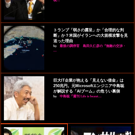
税…
トランプ「弱さの露呈」か「合理的な判
断」か？米国がイランへの大規模攻撃を見
送った理由
by
最後の調停官 島田久仁彦の『無敵の交渉・
…
巨大IT企業が抱える「見えない借金」は
250兆円。元Microsoftエンジニア中島聡
が解説する「AIブーム」の危うい裏側
by
中島聡『週刊 Life is beaut…