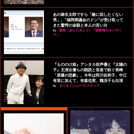
あの麻生太郎ですら「敵に回したくない
男」。“福岡県議会のドン”が受け取って
きた驚愕の金額と本人の言い分
by
新恭（あらたきょう）『国家権力＆メディ
ア…
『もののけ姫』アシタカ役声優と『太陽の
子』主演女優らの朗読と音楽で紡ぐ長崎
「原爆の悲劇」。今年は阿川佐和子、中江
有里に加えて、有森也実、魏涼子も出演
by
まぐまぐニュース スタッフ