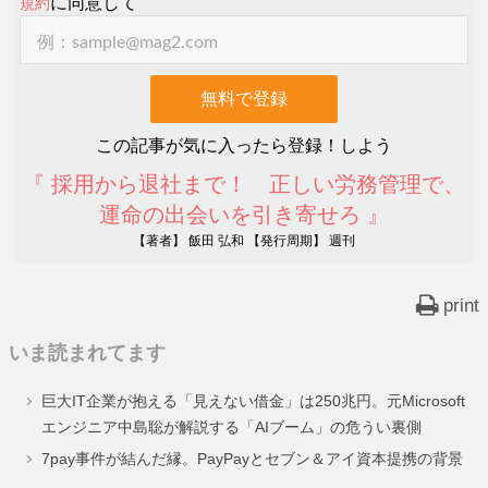
に同意して
規約
この記事が気に入ったら登録！しよう
『 採用から退社まで！ 正しい労務管理で、
運命の出会いを引き寄せろ 』
【著者】 飯田 弘和 【発行周期】 週刊
print
いま読まれてます
巨大IT企業が抱える「見えない借金」は250兆円。元Microsoft
エンジニア中島聡が解説する「AIブーム」の危うい裏側
7pay事件が結んだ縁。PayPayとセブン＆アイ資本提携の背景