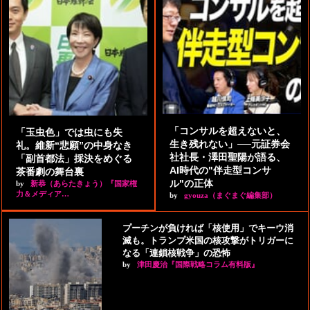
「コンサルを超えないと、
「玉虫色」では虫にも失
生き残れない」──元証券会
礼。維新“悲願”の中身なき
社社長・澤田聖陽が語る、
「副首都法」採決をめぐる
AI時代の"伴走型コンサ
茶番劇の舞台裏
ル"の正体
by
新恭（あらたきょう）『国家権
力＆メディア…
by
gyouza（まぐまぐ編集部）
プーチンが負ければ「核使用」でキーウ消
滅も。トランプ米国の核攻撃がトリガーに
なる「連鎖核戦争」の恐怖
by
津田慶治『国際戦略コラム有料版』