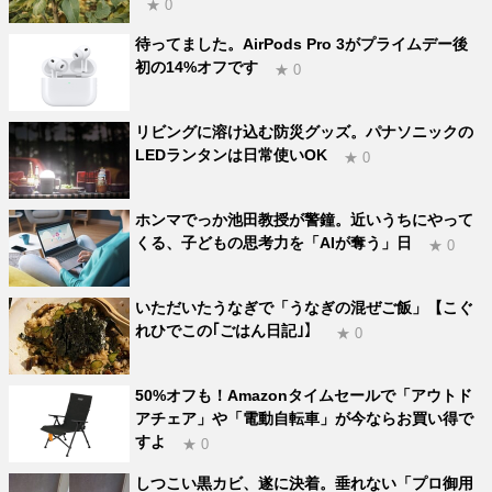
★ 0
待ってました。AirPods Pro 3がプライムデー後
初の14%オフです
★ 0
リビングに溶け込む防災グッズ。パナソニックの
LEDランタンは日常使いOK
★ 0
ホンマでっか池田教授が警鐘。近いうちにやって
くる、子どもの思考力を「AIが奪う」日
★ 0
いただいたうなぎで「うなぎの混ぜご飯」【こぐ
れひでこの｢ごはん日記｣】
★ 0
50%オフも！Amazonタイムセールで「アウトド
アチェア」や「電動自転車」が今ならお買い得で
すよ
★ 0
しつこい黒カビ、遂に決着。垂れない「プロ御用