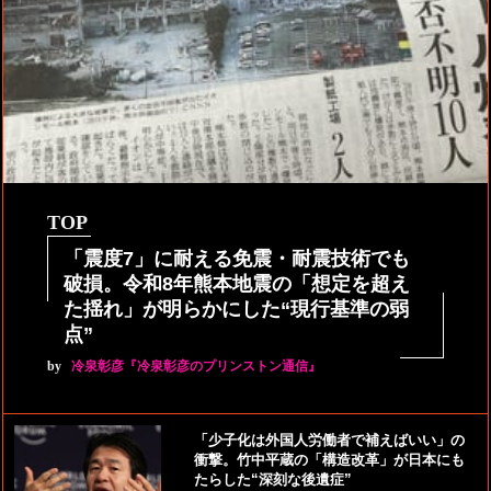
TOP
「震度7」に耐える免震・耐震技術でも
破損。令和8年熊本地震の「想定を超え
た揺れ」が明らかにした“現行基準の弱
点”
by
冷泉彰彦『冷泉彰彦のプリンストン通信』
「少子化は外国人労働者で補えばいい」の
衝撃。竹中平蔵の「構造改革」が日本にも
たらした“深刻な後遺症”