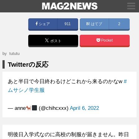
シェア
911
はてブ
2
Pocket
ポスト
by tututu
Twitterの反応
あと半日で今日終わるけどこれから来るのかなw
#
ムサシノ学生服
— anne
(@chihcxxx)
April 6, 2022
明後日入学式なのに高校の制服が届きません。昨日