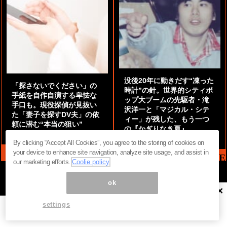
没後20年に動きだす“凍った
「探さないでください」の
時計”の針。世界的シティポ
手紙を自作自演する卑怯な
ップ大ブームの先駆者・滝
手口も。現役探偵が見抜い
沢洋一と「マジカル・シテ
た「妻子を探すDV夫」の依
ィー」が残した、もう一つ
頼に潜む“本当の狙い”
の『かぎりなき夏』
by
阿部泰尚『伝説の探偵』
by
都鳥 流星
By clicking “Accept All Cookies”, you agree to the storing of cookies on
your device to enhance site navigation, analyze site usage, and assist in
MAG2 NEWS HEADLINE
our marketing efforts.
Coolie policy
ok
×
ページ内の商標は全て商標権者に属します。無断転載を禁じます。 ©
まぐまぐ！
settings