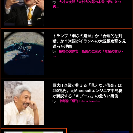
by
大村大次郎『大村大次郎の本音で役に立つ
税…
トランプ「弱さの露呈」か「合理的な判
断」か？米国がイランへの大規模攻撃を見
送った理由
by
最後の調停官 島田久仁彦の『無敵の交渉・
…
巨大IT企業が抱える「見えない借金」は
250兆円。元Microsoftエンジニア中島聡
が解説する「AIブーム」の危うい裏側
by
中島聡『週刊 Life is beaut…