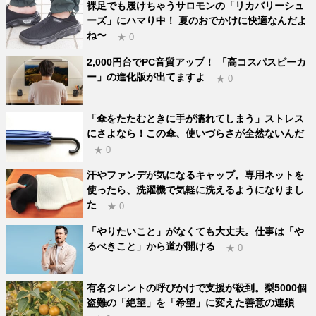
裸足でも履けちゃうサロモンの「リカバリーシュ
ーズ」にハマり中！ 夏のおでかけに快適なんだよ
ね〜
★ 0
2,000円台でPC音質アップ！ 「高コスパスピーカ
ー」の進化版が出てますよ
★ 0
「傘をたたむときに手が濡れてしまう」ストレス
にさよなら！この傘、使いづらさが全然ないんだ
★ 0
汗やファンデが気になるキャップ。専用ネットを
使ったら、洗濯機で気軽に洗えるようになりまし
た
★ 0
「やりたいこと」がなくても大丈夫。仕事は「や
るべきこと」から道が開ける
★ 0
有名タレントの呼びかけで支援が殺到。梨5000個
盗難の「絶望」を「希望」に変えた善意の連鎖