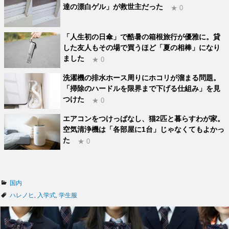
達の漂白ゲル」が救世主だった
★ 0
「人生初の日傘」で酷暑の箱根旅行が優雅に。貸
した友人もその場で買うほど「夏の相棒」になり
ました
★ 0
洗濯機の排水ホース周りにホコリが溜まる問題。
「掃除のハードルを限界まで下げる仕組み」を見
つけた
★ 0
エアコンをつけっぱなし、猫2匹と暮らすわが家。
空気清浄機は「各部屋に1台」じゃなくてもよかっ
た
★ 0
カ
国内
テ
タ
ハレノヒ
,
入学式
,
学生服
ゴ
グ
リ
ー