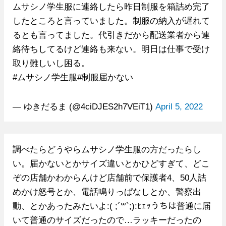
ムサシノ学生服に連絡したら昨日制服を箱詰め完了
したところと言っていました。制服の納入が遅れて
るとも言ってました。代引きだから配送業者から連
絡待ちしてるけど連絡も来ない。明日は仕事で受け
取り難しいし困る。
#ムサシノ学生服#制服届かない
— ゆきだるま (@4ciDJES2h7VEiT1)
April 5, 2022
調べたらどうやらムサシノ学生服の方だったらし
い。届かないとかサイズ違いとかひどすぎて、どこ
ぞの店舗かわからんけど店舗前で保護者4、50人詰
めかけ怒号とか、電話鳴りっぱなしとか、警察出
動、とかあったみたいよ:( ;´꒳`;):ﾋｪｯうちは普通に届
いて普通のサイズだったので…ラッキーだったの