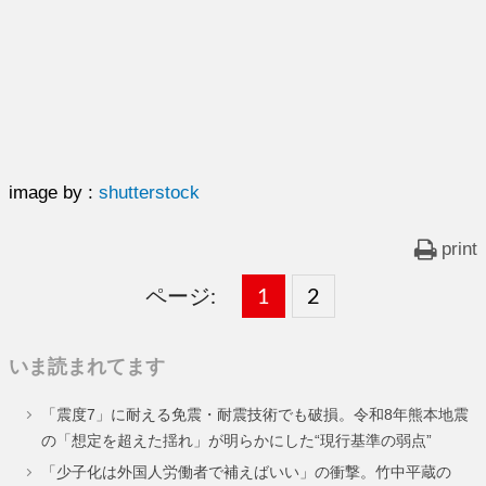
image by :
shutterstock
print
ページ:
固
1
固
2
,
定
定
いま読まれてます
ペ
ペ
「震度7」に耐える免震・耐震技術でも破損。令和8年熊本地震
ー
ー
の「想定を超えた揺れ」が明らかにした“現行基準の弱点”
ジ
ジ
「少子化は外国人労働者で補えばいい」の衝撃。竹中平蔵の