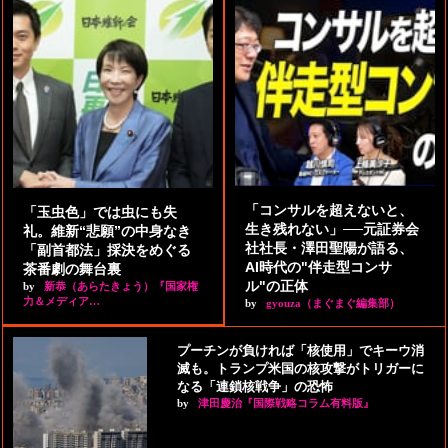
「コンサルを超えないと、
「玉虫色」では虫にも失
生き残れない」──元証券会
礼。維新“悲願”の中身なき
社社長・澤田聖陽が語る、
「副首都法」採決をめぐる
AI時代の"伴走型コンサ
茶番劇の舞台裏
ル"の正体
by
新恭（あらたきょう）『国家権
力＆メディア…
by
gyouza（まぐまぐ編集部）
プーチンが負ければ「核使用」でキーウ消
滅も。トランプ米国の核攻撃がトリガーに
なる「連鎖核戦争」の恐怖
by
津田慶治『国際戦略コラム有料版』