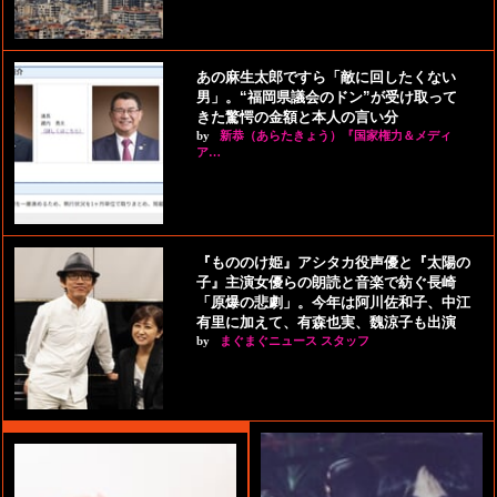
あの麻生太郎ですら「敵に回したくない
男」。“福岡県議会のドン”が受け取って
きた驚愕の金額と本人の言い分
by
新恭（あらたきょう）『国家権力＆メディ
ア…
『もののけ姫』アシタカ役声優と『太陽の
子』主演女優らの朗読と音楽で紡ぐ長崎
「原爆の悲劇」。今年は阿川佐和子、中江
有里に加えて、有森也実、魏涼子も出演
by
まぐまぐニュース スタッフ