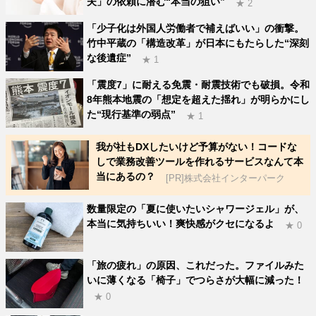
夫」の依頼に潜む“本当の狙い”
★ 2
「少子化は外国人労働者で補えばいい」の衝撃。
竹中平蔵の「構造改革」が日本にもたらした“深刻
な後遺症”
★ 1
「震度7」に耐える免震・耐震技術でも破損。令和
8年熊本地震の「想定を超えた揺れ」が明らかにし
た“現行基準の弱点”
★ 1
我が社もDXしたいけど予算がない！コードな
しで業務改善ツールを作れるサービスなんて本
当にあるの？
[PR]株式会社インターパーク
数量限定の「夏に使いたいシャワージェル」が、
本当に気持ちいい！爽快感がクセになるよ
★ 0
「旅の疲れ」の原因、これだった。ファイルみた
いに薄くなる「椅子」でつらさが大幅に減った！
★ 0