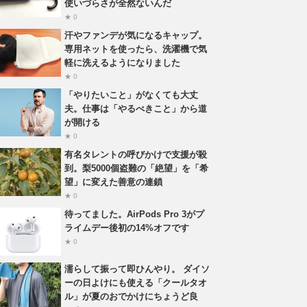
使いづらさが全然ないんだ
★ 0
汗やファンデが気になるキャップ。
専用ネットを使ったら、洗濯機で気
軽に洗えるようになりました
★ 0
「やりたいこと」がなくても大丈
夫。仕事は「やるべきこと」から道
が開ける
★ 0
有名タレントの呼びかけで支援が殺
到。梨5000個盗難の「絶望」を「希
望」に変えた善意の連鎖
★ 0
待ってました。AirPods Pro 3がプ
ライムデー後初の14%オフです
★ 0
濡らして振って即ひんやり。 ダイソ
ーの日よけにも使える「クールタオ
ル」が夏のおでかけにちょうど良