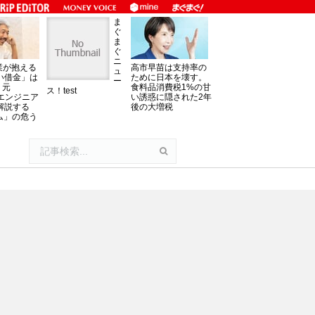
ま
ぐ
ま
ぐ
ニ
業が抱える
高市早苗は支持率の
ュ
い借金」は
ために日本を壊す。
ー
。元
食料品消費税1%の甘
ス！test
oftエンジニア
い誘惑に隠された2年
解説する
後の大増税
ム」の危う