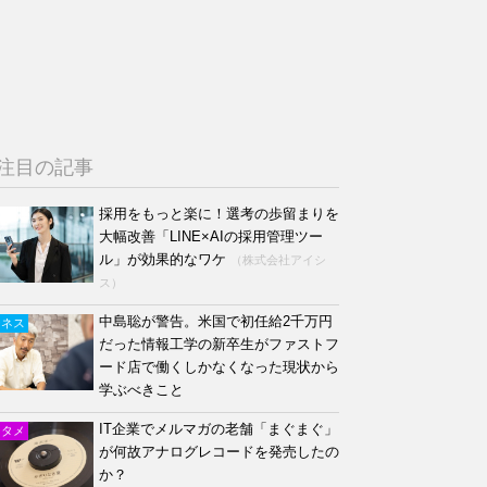
注目の記事
採用をもっと楽に！選考の歩留まりを
大幅改善「LINE×AIの採用管理ツー
ル」が効果的なワケ
（株式会社アイシ
ス）
中島聡が警告。米国で初任給2千万円
ジネス
だった情報工学の新卒生がファストフ
ード店で働くしかなくなった現状から
学ぶべきこと
IT企業でメルマガの老舗「まぐまぐ」
ンタメ
が何故アナログレコードを発売したの
か？