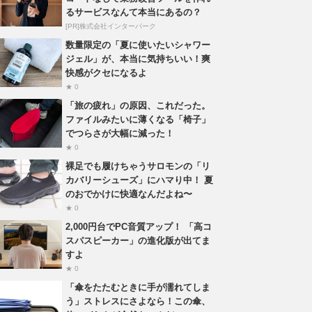
るサービスなんて本当にあるの？
[PR]株式会社インターパーク
数量限定の「夏に使いたいシャワー
ジェル」が、本当に気持ちいい！爽
快感がクセになるよ
★ 0
「旅の疲れ」の原因、これだった。
ファイルみたいに薄くなる「椅子」
でつらさが大幅に減った！
★ 0
裸足でも履けちゃうサロモンの「リ
カバリーシューズ」にハマり中！ 夏
のおでかけに快適なんだよね〜
★ 0
2,000円台でPC音質アップ！ 「高コ
スパスピーカー」の進化版が出てま
すよ
★ 0
「傘をたたむときに手が濡れてしま
う」ストレスにさよなら！この傘、