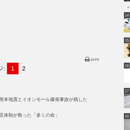
★
print
ジ:
1
2
熊本地震とイオンモール爆発事故が残した
災体制が救った「多くの命」