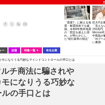
「震度7」に耐える免
巨大IT企
震・耐震技術でも破
「見えな
損。令和8年熊本地震
250兆円
の「想定を超えた揺
Micros
れ」が明らかにし
中島聡が
た“現行基準の弱点”
「AIブー
い裏側
ャー
話題
特集一覧 ▼
有名企業
カモになりうる巧妙なマインドコントロールの手口とは
マルチ商法に騙されや
カモになりうる巧妙な
ールの手口とは