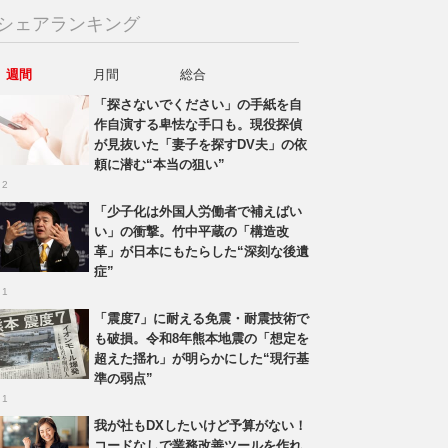
シェアランキング
週間
月間
総合
「探さないでください」の手紙を自
作自演する卑怯な手口も。現役探偵
が見抜いた「妻子を探すDV夫」の依
頼に潜む“本当の狙い”
 2
「少子化は外国人労働者で補えばい
い」の衝撃。竹中平蔵の「構造改
革」が日本にもたらした“深刻な後遺
症”
 1
「震度7」に耐える免震・耐震技術で
も破損。令和8年熊本地震の「想定を
超えた揺れ」が明らかにした“現行基
準の弱点”
 1
我が社もDXしたいけど予算がない！
コードなしで業務改善ツールを作れ