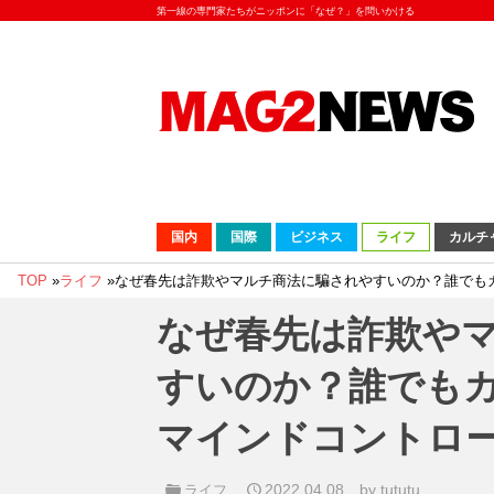
第一線の専門家たちがニッポンに「なぜ？」を問いかける
国内
国際
ビジネス
ライフ
カルチ
TOP
»
ライフ
»
なぜ春先は詐欺やマルチ商法に騙されやすいのか？誰でも
なぜ春先は詐欺や
すいのか？誰でも
マインドコントロ
2022.04.08
by tututu
ライフ