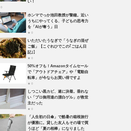
い！
 0
ホンマでっか池田教授が警鐘。近い
うちにやってくる、子どもの思考力
を「AIが奪う」日
★ 0
いただいたうなぎで「うなぎの混ぜ
ご飯」【こぐれひでこの｢ごはん日
記｣】
★ 0
50%オフも！Amazonタイムセール
で「アウトドアチェア」や「電動自
転車」が今ならお買い得ですよ
★ 0
しつこい黒カビ、遂に決着。垂れな
い「プロ御用達の漂白ゲル」が救世
主だった
★ 0
「人生初の日傘」で酷暑の箱根旅行
が優雅に。貸した友人もその場で買
うほど「夏の相棒」になりました