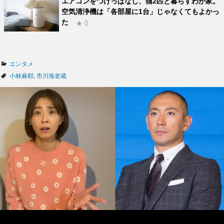
エアコンをつけっぱなし、猫2匹と暮らすわが家。
空気清浄機は「各部屋に1台」じゃなくてもよかっ
た
★ 0
カ
エンタメ
テ
タ
小林麻耶
,
市川海老蔵
ゴ
グ
リ
ー