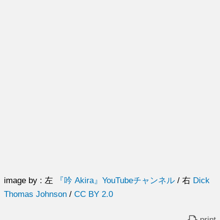
image by : 左
『吟 Akira』YouTubeチャンネル
/ 右
Dick
Thomas Johnson
/
CC BY 2.0
print