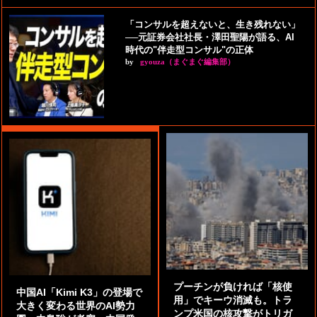
「コンサルを超えないと、生き残れない」
──元証券会社社長・澤田聖陽が語る、AI
時代の"伴走型コンサル"の正体
by
gyouza（まぐまぐ編集部）
プーチンが負ければ「核使
中国AI「Kimi K3」の登場で
用」でキーウ消滅も。トラ
大きく変わる世界のAI勢力
ンプ米国の核攻撃がトリガ