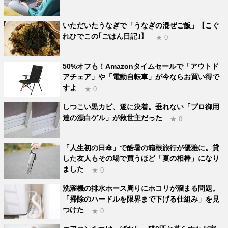
いただいたうなぎで「うなぎの混ぜご飯」【こぐ
れひでこの｢ごはん日記｣】
★ 0
50%オフも！Amazonタイムセールで「アウトド
アチェア」や「電動自転車」が今ならお買い得で
すよ
★ 0
しつこい黒カビ、遂に決着。垂れない「プロ御用
達の漂白ゲル」が救世主だった
★ 0
「人生初の日傘」で酷暑の箱根旅行が優雅に。貸
した友人もその場で買うほど「夏の相棒」になり
ました
★ 0
洗濯機の排水ホース周りにホコリが溜まる問題。
「掃除のハードルを限界まで下げる仕組み」を見
つけた
★ 0