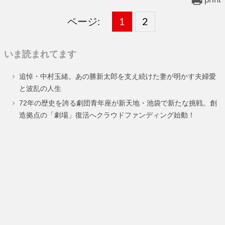
ページ:
固
1
固
2
,
定
定
いま読まれてます
ペ
ペ
追悼・中村玉緒。あの勝新太郎を支え続けた妻が明かす夫婦愛
ー
ー
と波乱の人生
ジ
ジ
72年の歴史を誇る劇団青年座が新天地・池袋で新たな挑戦。創
造拠点の「劇場」復活へクラウドファンディング始動！