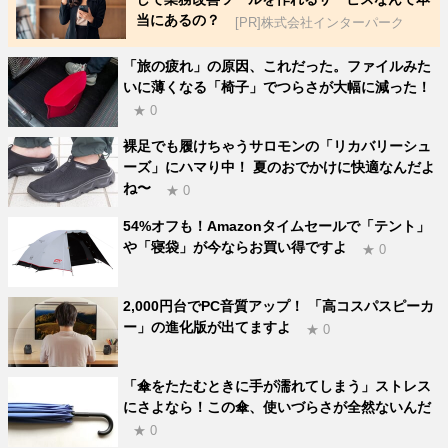
当にあるの？
[PR]株式会社インターパーク
「旅の疲れ」の原因、これだった。ファイルみた
いに薄くなる「椅子」でつらさが大幅に減った！
★ 0
裸足でも履けちゃうサロモンの「リカバリーシュ
ーズ」にハマり中！ 夏のおでかけに快適なんだよ
ね〜
★ 0
54%オフも！Amazonタイムセールで「テント」
や「寝袋」が今ならお買い得ですよ
★ 0
2,000円台でPC音質アップ！ 「高コスパスピーカ
ー」の進化版が出てますよ
★ 0
「傘をたたむときに手が濡れてしまう」ストレス
にさよなら！この傘、使いづらさが全然ないんだ
★ 0