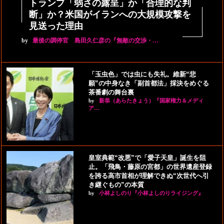
トランプ「弱さの露呈」か「合理的な判
断」か？米国がイランへの大規模攻撃を
見送った理由
by
最後の調停官 島田久仁彦の『無敵の交渉・…
「玉虫色」では虫にも失礼。維新“悲
願”の中身なき「副首都法」採決をめぐる
茶番劇の舞台裏
by
新恭（あらたきょう）『国家権力＆メディ
ア…
皇室典範“改悪”で「愛子天皇」誕生を阻
止。「飛鳥・藤原の宮都」の世界遺産登録
を誇る高市首相が理解できぬ“次世代へ引
き継ぐもの”の本質
by
小林よしのり『小林よしのりライジング』