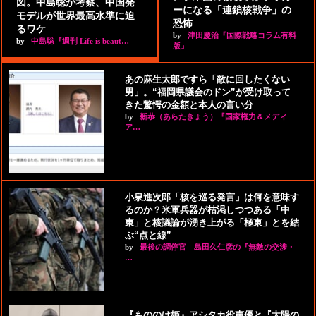
図。中島聡が考察、中国発
ーになる「連鎖核戦争」の
モデルが世界最高水準に迫
恐怖
るワケ
by
津田慶治『国際戦略コラム有料
by
中島聡『週刊 Life is beaut…
版』
あの麻生太郎ですら「敵に回したくない
男」。“福岡県議会のドン”が受け取って
きた驚愕の金額と本人の言い分
by
新恭（あらたきょう）『国家権力＆メディ
ア…
小泉進次郎「核を巡る発言」は何を意味す
るのか？米軍兵器が枯渇しつつある「中
東」と核議論が湧き上がる「極東」とを結
ぶ“点と線”
by
最後の調停官 島田久仁彦の『無敵の交渉・
…
『もののけ姫』アシタカ役声優と『太陽の