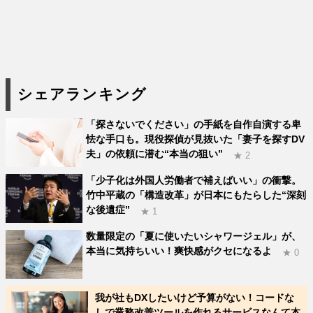
シェアランキング
「探さないでください」の手紙を自作自演する卑
怯な手口も。現役探偵が見抜いた「妻子を探すDV
夫」の依頼に潜む“本当の狙い”
★ 2
「少子化は外国人労働者で補えばいい」の衝撃。
竹中平蔵の「構造改革」が日本にもたらした“深刻
な後遺症”
★ 1
数量限定の「夏に使いたいシャワージェル」が、
本当に気持ちいい！爽快感がクセになるよ
★ 0
我が社もDXしたいけど予算がない！コードな
しで業務改善ツールを作れるサービスなんて本