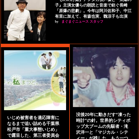
子』主演女優らの朗読と音楽で紡ぐ長崎
「原爆の悲劇」。今年は阿川佐和子、中江
有里に加えて、有森也実、魏涼子も出演
by
まぐまぐニュース スタッフ
没後20年に動きだす“凍った
いじめ被害者を適応障害に
時計”の針。世界的シティポ
なるまで追い詰める千葉県
ップ大ブームの先駆者・滝
松戸市「重大事態いじめ」
沢洋一と「マジカル・シテ
で露呈した、第三者委員会
ィー」が残した、もう一つ