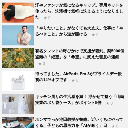
汗やファンデが気になるキャップ。専用ネットを
使ったら、洗濯機で気軽に洗えるようになりまし
た
★ 0
「やりたいこと」がなくても大丈夫。仕事は「や
るべきこと」から道が開ける
★ 0
有名タレントの呼びかけで支援が殺到。梨5000個
盗難の「絶望」を「希望」に変えた善意の連鎖
★ 0
待ってました。AirPods Pro 3がプライムデー後
初の14%オフです
★ 0
キッチン周りの生活感を滅！ 浮かせて整う「山崎
実業のポリ袋ケース」がポイント5倍
★ 0
ホンマでっか池田教授が警鐘。近いうちにやって
くる、子どもの思考力を「AIが奪う」日
★ 0