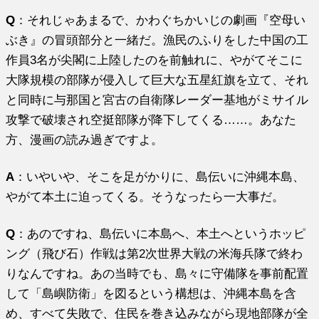
Q
：それじゃあまるで、かわぐちかいじの劇画『空母い
ぶき』の冒頭部分と一緒だ。漁民のふりをした中国の工
作員3名が尖閣に上陸したのを前触れに、やがてそこに
大隊規模の部隊が侵入して巨大な五星紅旗を立て、それ
と同時に与那国と宮古の自衛隊レーダー基地がミサイル
攻撃で破壊され空挺部隊が降下してくる……。あなた
方、漫画の読み過ぎですよ。
A
：いやいや、そこを足がかりに、島伝いに沖縄本島、
やがて本土に迫ってくる。そうなったら一大事だ。
Q
：あのですね、島伝いに本島へ、本土へというホッピ
ング（飛び石）作戦は第2次世界大戦の米海兵隊で終わ
りなんですね。あの当時でも、島々に守備隊を事前配置
して「島嶼防衛」を図るという構想は、沖縄本島を含
め、すべて失敗で、住民を巻き込みながら現地部隊が全