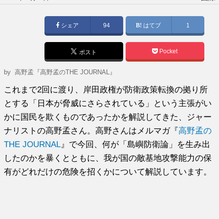
稿
日:
シェア
94
はてブ
1
Pocket
ポスト
by
高野孟『高野孟のTHE JOURNAL』
これまで2回に渡り、岸田政権が防衛政策転換の拠り所
とする「日本が脅威にさらされている」という主張がい
かに国民を欺くものであったかを解説してきた、ジャー
ナリストの高野孟さん。高野さんはメルマガ『
高野孟の
THE JOURNAL
』で今回、何が「島嶼防衛論」を生み出
したのかを暴くとともに、我が国の敵基地攻撃能力の保
有がどれだけの危険を招くかについて解説しています。