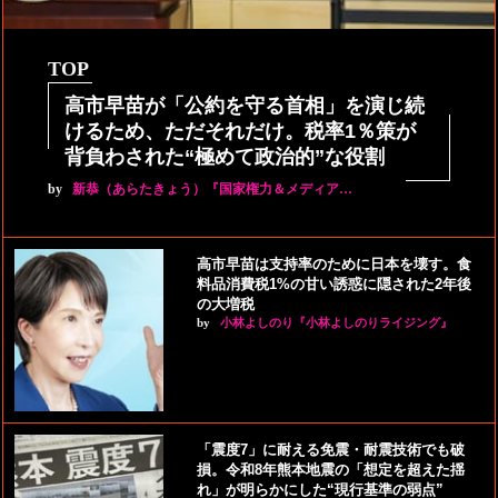
TOP
高市早苗が「公約を守る首相」を演じ続
けるため、ただそれだけ。税率1％策が
背負わされた“極めて政治的”な役割
by
新恭（あらたきょう）『国家権力＆メディア…
高市早苗は支持率のために日本を壊す。食
料品消費税1%の甘い誘惑に隠された2年後
の大増税
by
小林よしのり『小林よしのりライジング』
「震度7」に耐える免震・耐震技術でも破
損。令和8年熊本地震の「想定を超えた揺
れ」が明らかにした“現行基準の弱点”