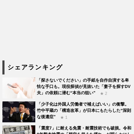
シェアランキング
「探さないでください」の手紙を自作自演する卑
怯な手口も。現役探偵が見抜いた「妻子を探すDV
夫」の依頼に潜む“本当の狙い”
★ 2
「少子化は外国人労働者で補えばいい」の衝撃。
竹中平蔵の「構造改革」が日本にもたらした“深刻
な後遺症”
★ 1
「震度7」に耐える免震・耐震技術でも破損。令和