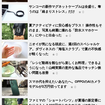
サンコーの新作マグネットケーブルは全盛り。奪
うのは「絡まりストレス」だけ
★ 0
夏アクティビティに安心感をプラス！ 操作性もそ
のまま、写真も綺麗に撮れる「防水スマホケー
ス」にやっと出会った
★ 0
ニオイが気になる頭皮に、週2回のスペシャルケ
ア。ダヴィネスの「海塩スクラブ」で夏の不快感
が軽くなった
★ 0
「レシピ動画を観ながら楽しくお料理」できるよ
うになった！山崎実業の意外な逸品でキッチン狭
い問題も改善
★ 0
スマホ代を抑えたいあなたへ。OPPOのAIカメラ
モデルが3万円切ってます
★ 0
ファミマの「ショートパンツ」が夏場の新定番に