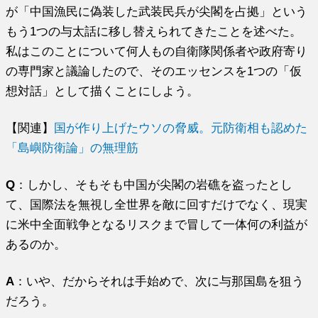
が「中国漁民に偽装した武装民兵が尖閣を占拠」という
もう1つの与太話に移し替えられてきたことを述べた。
私はこのことについて何人もの自衛隊関係者や政府寄り
の専門家と議論したので、そのエッセンスを1つの「仮
想対話」として描くことにしよう。
【関連】
国が作り上げたウソの脅威。元防衛相も認めた
「島嶼防衛論」の無理筋
Q
：しかし、そもそも中国が尖閣の岩礁を盗ったとし
て、国際法を無視し全世界を敵に回すだけでなく、現実
に米中全面戦争となるリスクまで冒して一体何の利益が
あるのか。
A
：いや、だからそれは手始めで、次に与那国島を狙う
だろう。