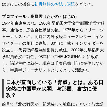
はぜひこの機会に
初月無料のお試し購読
をどうぞ。
プロフィール
：
高野孟
（
たかの
・
はじめ
）
1944年東京生まれ。1968年早稲田大学文学部西洋哲学科
卒。通信社、広告会社勤務の後、1975年からフリー・ジ
ャーナリストに。同時に内外政経ニュースレター『イン
サイダー』の創刊に参加。80年に（株）インサイダーを
設立し、代表取締役兼編集長に就任。2002年に早稲田大
学客員教授に就任。08年に《THE JOURNAL》に改名
し、論説主幹に就任。現在は千葉県鴨川市に在住しなが
ら、半農半ジャーナリストとしてとして活動中。
日本が直面している「脅威」とは。ある日
突然に中国軍が尖閣、与那国、宮古に侵
攻？
前号で「北の難民が一部武装して離島に」という与太話