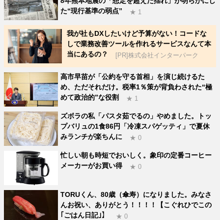
8年熊本地震の「想定を超えた揺れ」が明らかにし
た“現行基準の弱点”
★ 1
我が社もDXしたいけど予算がない！コードな
しで業務改善ツールを作れるサービスなんて本
当にあるの？
[PR]株式会社インターパーク
高市早苗が「公約を守る首相」を演じ続けるた
め、ただそれだけ。税率1％策が背負わされた“極
めて政治的”な役割
★ 1
ズボラの私「パスタ茹でるの」やめました。トッ
プバリュの1食86円「冷凍スパゲッティ」で夏休
みランチが楽ちんに
★ 0
忙しい朝も時短でおいしく。象印の定番コーヒー
メーカーがお買い得
★ 0
TORUくん、80歳（傘寿）になりました。みなさ
んお祝い、ありがとう！！！！【こぐれひでこの
｢ごはん日記｣】
★ 0