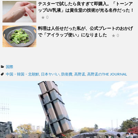
テスターで試したら良すぎて即購入。「トーンア
ップUV乳液」は資生堂の技術が光る名作だった！
★ 0
料理は人任せだった私が、公式プレートのおかげ
で「アイラップ使い」になりました
★ 0
カ
国際
テ
タ
中国・韓国・北朝鮮
,
日本ヤバい
,
防衛費
,
高野孟
,
高野孟のTHE JOURNAL
ゴ
グ
リ
ー