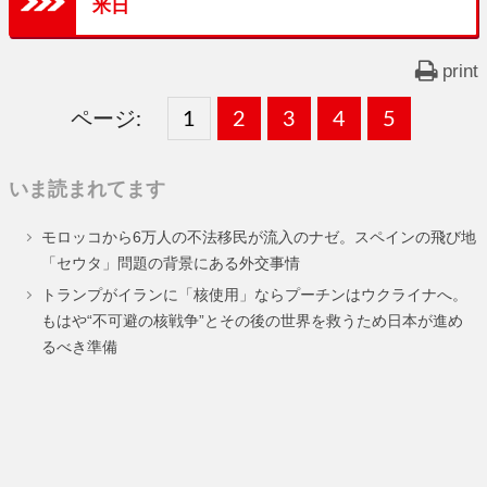
米日
print
ページ:
固
1
固
2
,
固
3
,
固
4
,
固
5
,
定
定
定
定
定
いま読まれてます
ペ
ペ
ペ
ペ
ペ
モロッコから6万人の不法移民が流入のナゼ。スペインの飛び地
ー
ー
ー
ー
ー
「セウタ」問題の背景にある外交事情
ジ
ジ
ジ
ジ
ジ
トランプがイランに「核使用」ならプーチンはウクライナへ。
もはや“不可避の核戦争”とその後の世界を救うため日本が進め
るべき準備