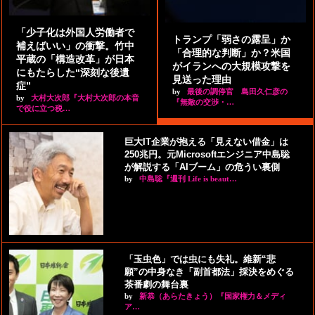
「少子化は外国人労働者で
トランプ「弱さの露呈」か
補えばいい」の衝撃。竹中
「合理的な判断」か？米国
平蔵の「構造改革」が日本
がイランへの大規模攻撃を
にもたらした“深刻な後遺
見送った理由
症”
by
最後の調停官 島田久仁彦の
by
大村大次郎『大村大次郎の本音
『無敵の交渉・…
で役に立つ税…
巨大IT企業が抱える「見えない借金」は
250兆円。元Microsoftエンジニア中島聡
が解説する「AIブーム」の危うい裏側
by
中島聡『週刊 Life is beaut…
「玉虫色」では虫にも失礼。維新“悲
願”の中身なき「副首都法」採決をめぐる
茶番劇の舞台裏
by
新恭（あらたきょう）『国家権力＆メディ
ア…