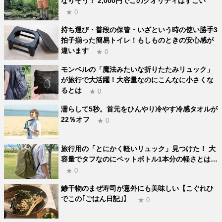
なりそう！ 2,000円でこのクオリティはすごい
★ 0
持ち運び・普段の保管・いざという時の使い勝手3
拍子揃った簡易トイレ！もしものときの安心感が
違います
★ 0
モンベルの「魔法みたいな折りたたみリュック」
が旅行で大活躍！大容量なのにこんなに小さくな
るとは
★ 0
濡らして5秒。首元をひんやり冷やす冷感タオルが
22％オフ
★ 0
旅行用の「とにかく軽いリュック」見つけた！ 大
容量でタフなのにペットボトル1本分の軽さとは…
★ 0
鯵干物のまぜ寿司が意外にも美味しい【こぐれひ
でこの｢ごはん日記｣】
★ 0