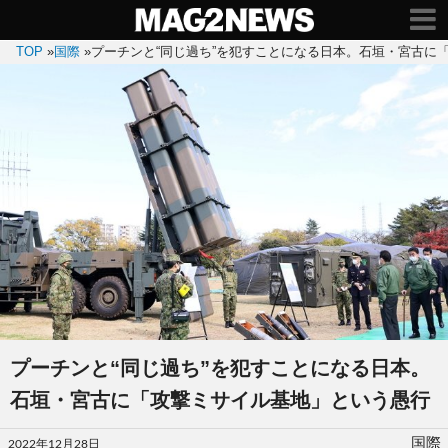
TOP
»
国際
»
プーチンと“同じ過ち”を犯すことになる日本。石垣・宮古に
プーチンと“同じ過ち”を犯すことになる日本。
石垣・宮古に「攻撃ミサイル基地」という愚行
投
国際
2022年12月28日