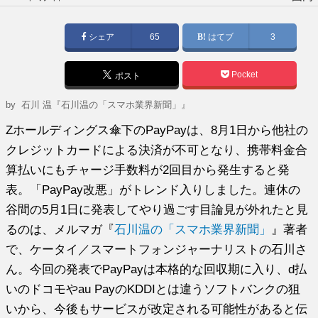
稿
日:
シェア
65
はてブ
3
Pocket
ポスト
by
石川 温『石川温の「スマホ業界新聞」』
Zホールディングス傘下のPayPayは、8月1日から他社の
クレジットカードによる決済が不可となり、携帯料金合
算払いにもチャージ手数料が2回目から発生すると発
表。「PayPay改悪」がトレンド入りしました。連休の
谷間の5月1日に発表してやり過ごす目論見が外れたと見
るのは、メルマガ『
石川温の「スマホ業界新聞」
』著者
で、ケータイ／スマートフォンジャーナリストの石川さ
ん。今回の発表でPayPayは本格的な回収期に入り、d払
いのドコモやau PayのKDDIとは違うソフトバンクの狙
いから、今後もサービスが改定される可能性があると伝