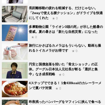
長距離移動の疲れを軽減する、だけじゃない。
「2wayで使える腰クッション」がドライブを快適
にしてくれた
★ 0
多摩動物公園「ライオン3頭の死」が示した酷暑の
脅威。夏の暑さは「新たな自然災害」になった
★ 0
旅行にかさばるカメラはもういらない。動画も撮
れるトイカメラがお得です
★ 0
円安と国債急落を招いた「骨太ショック」の正
体。グーグル日本法人元社長が斬る「選択と集
中」なき成長戦略
★ 0
4ステップでできる！ 1食438kcalのカレーラーメ
ンで夏バテ対策
★ 0
昨夜残ったハンバーグをマフィンに挟んで食べる