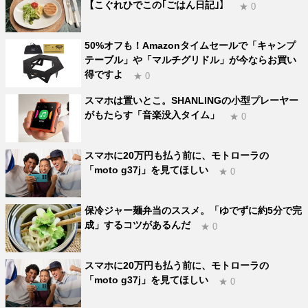
【こぐれひでこの｢ごはん日記｣】
★ 0
50%オフも！Amazonタイムセールで「キャンプ
テーブル」や「マルチグリドル」が今ならお買い
得ですよ
★ 0
スマホは置いとこ。SHANLINGの小型プレーヤー
がもたらす「音楽没入タイム」
★ 0
スマホに20万円も払う前に、モトローラの
「moto g37j」を見てほしい
★ 0
保冷ジャー麺弁当のススメ。「ゆでずに約5分で完
成」するコツがあるんだ
★ 0
スマホに20万円も払う前に、モトローラの
「moto g37j」を見てほしい
★ 0