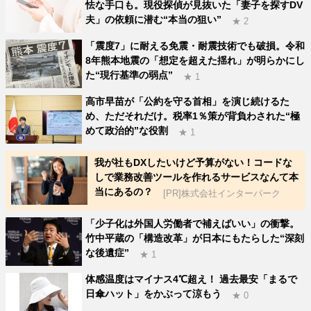
怯な手口も。現役探偵が見抜いた「妻子を探すDV
夫」の依頼に潜む“本当の狙い”
★ 2
「震度7」に耐える免震・耐震技術でも破損。令和
8年熊本地震の「想定を超えた揺れ」が明らかにし
た“現行基準の弱点”
★ 1
高市早苗が「公約を守る首相」を演じ続けるた
め、ただそれだけ。税率1％策が背負わされた“極
めて政治的”な役割
★ 1
我が社もDXしたいけど予算がない！コードな
しで業務改善ツールを作れるサービスなんて本
当にあるの？
[PR]株式会社インターパーク
「少子化は外国人労働者で補えばいい」の衝撃。
竹中平蔵の「構造改革」が日本にもたらした“深刻
な後遺症”
★ 1
体感温度はマイナス4℃超え！ 過去最安「まるで
日傘ハット」をかぶって涼もう
★ 0