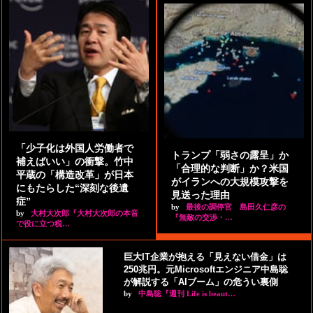
「少子化は外国人労働者で
トランプ「弱さの露呈」か
補えばいい」の衝撃。竹中
「合理的な判断」か？米国
平蔵の「構造改革」が日本
がイランへの大規模攻撃を
にもたらした“深刻な後遺
見送った理由
症”
by
最後の調停官 島田久仁彦の
by
大村大次郎『大村大次郎の本音
『無敵の交渉・…
で役に立つ税…
巨大IT企業が抱える「見えない借金」は
250兆円。元Microsoftエンジニア中島聡
が解説する「AIブーム」の危うい裏側
by
中島聡『週刊 Life is beaut…