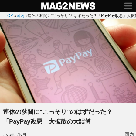
TOP
»
国内
»
連休の狭間に“こっそり”のはずだった？「PayPay改悪」大
連休の狭間に“こっそり”のはずだった？
「PayPay改悪」大拡散の大誤算
投
国内
2023年5月9日