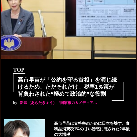
TOP
高市早苗が「公約を守る首相」を演じ続
けるため、ただそれだけ。税率1％策が
背負わされた“極めて政治的”な役割
by
新恭（あらたきょう）『国家権力＆メディア…
高市早苗は支持率のために日本を壊す。食
料品消費税1%の甘い誘惑に隠された2年後
の大増税