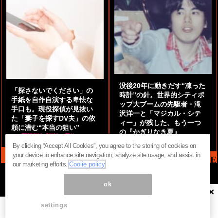
没後20年に動きだす“凍った
「探さないでください」の
時計”の針。世界的シティポ
手紙を自作自演する卑怯な
ップ大ブームの先駆者・滝
手口も。現役探偵が見抜い
沢洋一と「マジカル・シテ
た「妻子を探すDV夫」の依
ィー」が残した、もう一つ
頼に潜む“本当の狙い”
の『かぎりなき夏』
by
阿部泰尚『伝説の探偵』
by
都鳥 流星
By clicking “Accept All Cookies”, you agree to the storing of cookies on
your device to enhance site navigation, analyze site usage, and assist in
MAG2 NEWS HEADLINE
our marketing efforts.
Coolie policy
ok
×
ページ内の商標は全て商標権者に属します。無断転載を禁じます。 ©
まぐまぐ！
settings