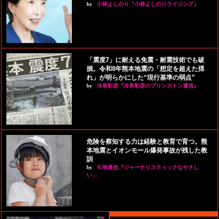
by
小林よしのり『小林よしのりライジング』
「震度7」に耐える免震・耐震技術でも破
損。令和8年熊本地震の「想定を超えた揺
れ」が明らかにした“現行基準の弱点”
by
冷泉彰彦『冷泉彰彦のプリンストン通信』
危険を察知する力は経験と教育で育つ。熊
本地震とイオンモール爆発事故が残した教
訓
by
引地達也『ジャーナリスティックなやさし
い…