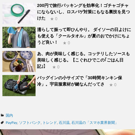
200円で旅行パッキングを効率化！ゴチャゴチャ
にならないし、ロスバゲ対策にもなる裏技を見つ
けた
★ 0
濡らして振って即ひんやり。 ダイソーの日よけに
も使える「クールタオル」が夏のおでかけにちょ
うど良い！
★ 0
あ、肉が美味しく感じる。コッテリしたソースも
美味しく感じる。【こぐれひでこの｢ごはん日
記｣】
★ 0
バッグインの小サイズで「30時間キンキン保
冷」。宇宙服素材が鍵なんだってさ
★ 0
カ
国内
テ
タ
PayPay
,
ソフトバンク
,
トレンド
,
石川温
,
石川温の「スマホ業界新聞」
ゴ
グ
リ