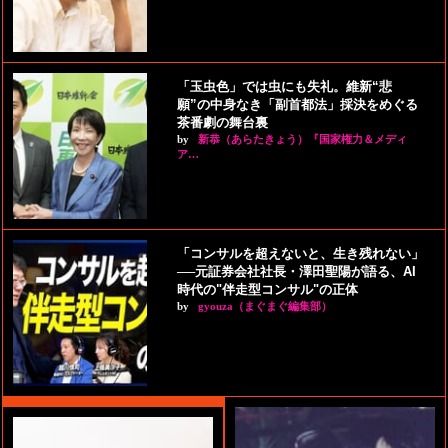
「玉虫色」では虫にも失礼。維新“悲
願”の中身なき「副首都法」採決をめぐる
茶番劇の舞台裏
by
新恭（あらたきょう）『国家権力＆メディ
ア…
「コンサルを超えないと、生き残れない」
──元証券会社社長・澤田聖陽が語る、AI
時代の"伴走型コンサル"の正体
by
gyouza（まぐまぐ編集部）