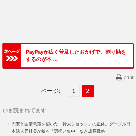
PayPayが広く普及したおかげで、割り勘を
するのが本 ...
print
ページ:
固
1
固
2
,
定
定
いま読まれてます
ペ
ペ
円安と国債急落を招いた「骨太ショック」の正体。グーグル日
ー
ー
本法人元社長が斬る「選択と集中」なき成長戦略