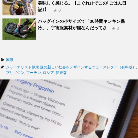
美味しく感じる。【こぐれひでこの｢ごはん日
記｣】
★ 0
バッグインの小サイズで「30時間キンキン保
冷」。宇宙服素材が鍵なんだってさ
★ 0
カ
国際
テ
タ
ジャーナリスト伊東 森の新しい社会をデザインするニュースレター（有料版）
,
ゴ
グ
プリゴジン
,
プーチン
,
ロシア
,
伊東森
リ
ー