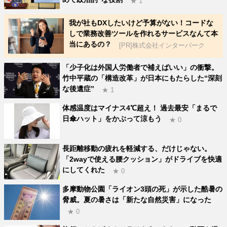
★ 1
我が社もDXしたいけど予算がない！コードな
しで業務改善ツールを作れるサービスなんて本
当にあるの？
[PR]株式会社インターパーク
「少子化は外国人労働者で補えばいい」の衝撃。
竹中平蔵の「構造改革」が日本にもたらした“深刻
な後遺症”
★ 1
体感温度はマイナス4℃超え！ 過去最安「まるで
日傘ハット」をかぶって涼もう
★ 0
長距離移動の疲れを軽減する、だけじゃない。
「2wayで使える腰クッション」がドライブを快適
にしてくれた
★ 0
多摩動物公園「ライオン3頭の死」が示した酷暑の
脅威。夏の暑さは「新たな自然災害」になった
★ 0