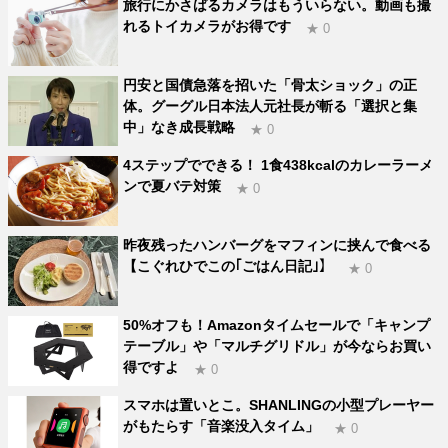
旅行にかさばるカメラはもういらない。動画も撮
れるトイカメラがお得です
★ 0
円安と国債急落を招いた「骨太ショック」の正
体。グーグル日本法人元社長が斬る「選択と集
中」なき成長戦略
★ 0
4ステップでできる！ 1食438kcalのカレーラーメ
ンで夏バテ対策
★ 0
昨夜残ったハンバーグをマフィンに挟んで食べる
【こぐれひでこの｢ごはん日記｣】
★ 0
50%オフも！Amazonタイムセールで「キャンプ
テーブル」や「マルチグリドル」が今ならお買い
得ですよ
★ 0
スマホは置いとこ。SHANLINGの小型プレーヤー
がもたらす「音楽没入タイム」
★ 0