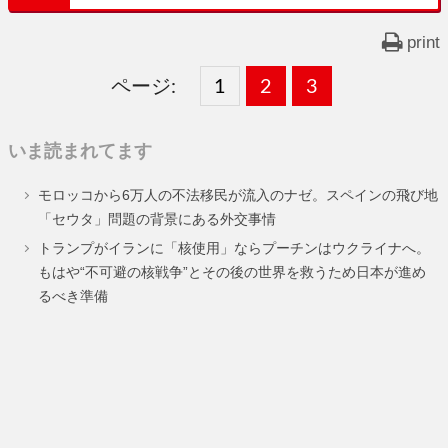
print
ページ:
固
1
固
2
,
固
3
,
定
定
定
いま読まれてます
ペ
ペ
ペ
モロッコから6万人の不法移民が流入のナゼ。スペインの飛び地
ー
ー
ー
「セウタ」問題の背景にある外交事情
ジ
ジ
ジ
トランプがイランに「核使用」ならプーチンはウクライナへ。
もはや“不可避の核戦争”とその後の世界を救うため日本が進め
るべき準備