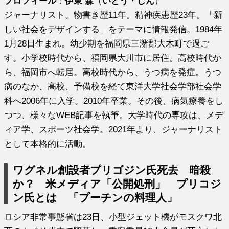
プロフィール
：
伊東 森
（
いとう
・
しん
）
ジャーナリスト。物書き歴11年。精神疾患歴23年。「新
しい社会をデザインする」をテーマに情報発信。1984年
1月28日生まれ。幼少期を福岡県三潴郡大木町で過ご
す。小学校時代から、福岡県大川市に居住。高校時代か
ら、福岡市へ転居。高校時代から、うつ病を発症。うつ
病のなか、高校、予備校を経て東洋大学社会学部社会学
科へ2006年に入学。2010年卒業。その後、病気療養をし
つつ、様々なWEB記事を執筆。大学時代の専攻は、メデ
ィア学、スポーツ社会学。2021年より、ジャーナリスト
として本格的に活動。
ワグネル創設者プリゴジン氏死去 暗殺
か？ 米メディア「公開処刑」 プリコジ
ン氏とは 「プーチンの料理人」
ロシア非常事態省は23日、小型ジェット機がモスクワ北