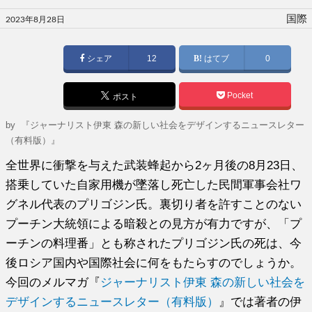
投
国際
2023年8月28日
稿
日:
シェア
12
はてブ
0
Pocket
ポスト
by
『ジャーナリスト伊東 森の新しい社会をデザインするニュースレター
（有料版）』
全世界に衝撃を与えた武装蜂起から2ヶ月後の8月23日、
搭乗していた自家用機が墜落し死亡した民間軍事会社ワ
グネル代表のプリゴジン氏。裏切り者を許すことのない
プーチン大統領による暗殺との見方が有力ですが、「プ
ーチンの料理番」とも称されたプリゴジン氏の死は、今
後ロシア国内や国際社会に何をもたらすのでしょうか。
今回のメルマガ『
ジャーナリスト伊東 森の新しい社会を
デザインするニュースレター（有料版）
』では著者の伊