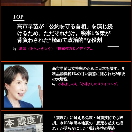
TOP
高市早苗が「公約を守る首相」を演じ続
けるため、ただそれだけ。税率1％策が
背負わされた“極めて政治的”な役割
by
新恭（あらたきょう）『国家権力＆メディア…
高市早苗は支持率のために日本を壊す。食
料品消費税1%の甘い誘惑に隠された2年後
の大増税
by
小林よしのり『小林よしのりライジング』
「震度7」に耐える免震・耐震技術でも破
損。令和8年熊本地震の「想定を超えた揺
れ」が明らかにした“現行基準の弱点”