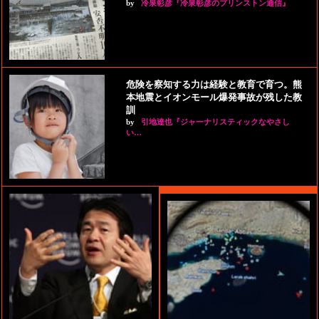
by
冷泉彰彦『冷泉彰彦のプリンストン通信』
危険を察知する力は経験と教育で育つ。熊
本地震とイオンモール爆発事故が残した教
訓
by
引地達也『ジャーナリスティックなやさし
い…