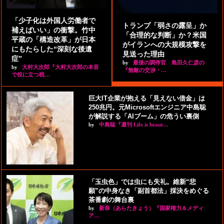
「少子化は外国人労働者で
トランプ「弱さの露呈」か
補えばいい」の衝撃。竹中
「合理的な判断」か？米国
平蔵の「構造改革」が日本
がイランへの大規模攻撃を
にもたらした“深刻な後遺
見送った理由
症”
by
最後の調停官 島田久仁彦の
by
大村大次郎『大村大次郎の本音
『無敵の交渉・…
で役に立つ税…
巨大IT企業が抱える「見えない借金」は
250兆円。元Microsoftエンジニア中島聡
が解説する「AIブーム」の危うい裏側
by
中島聡『週刊 Life is beaut…
「玉虫色」では虫にも失礼。維新“悲
願”の中身なき「副首都法」採決をめぐる
茶番劇の舞台裏
by
新恭（あらたきょう）『国家権力＆メディ
ア…