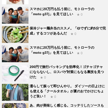
スマホに20万円も払う前に、モトローラの
「moto g37j」を見てほしい
★ 0
保冷ジャー麺弁当のススメ。「ゆでずに約5分で完
成」するコツがあるんだ
★ 0
スマホに20万円も払う前に、モトローラの
「moto g37j」を見てほしい
★ 0
200円で旅行パッキングを効率化！ゴチャゴチャ
にならないし、ロスバゲ対策にもなる裏技を見つ
けた
★ 0
濡らして振って即ひんやり。 ダイソーの日よけに
も使える「クールタオル」が夏のおでかけにちょ
うど良い！
★ 0
あ、肉が美味しく感じる。コッテリしたソースも