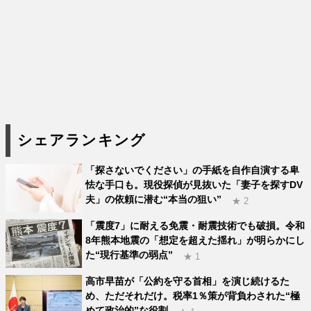
シェアランキング
「探さないでください」の手紙を自作自演する卑
怯な手口も。現役探偵が見抜いた「妻子を探すDV
夫」の依頼に潜む“本当の狙い”
★ 2
「震度7」に耐える免震・耐震技術でも破損。令和
8年熊本地震の「想定を超えた揺れ」が明らかにし
た“現行基準の弱点”
★ 1
高市早苗が「公約を守る首相」を演じ続けるた
め、ただそれだけ。税率1％策が背負わされた“極
めて政治的”な役割