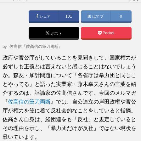
稿
日:
シェア
101
はてブ
0
Pocket
ポスト
by
佐高信『佐高信の筆刀両断』
政府や官公庁がしていることを見聞きして、国家権力が
必ずしも正義とは言えないと感じることはないでしょう
か。森友・加計問題について「各省庁は暴力団と同じこ
とやってる」と語った実業家・藤木幸夫さんの言葉を紹
介するのは、評論家の佐高信さんです。今回のメルマガ
『
佐高信の筆刀両断
』では、自公連立の岸田政権や官公
庁が権力を笠に着て反社会的なことをしていると指摘。
佐高さん自身は、経団連をも「反社」と規定していると
その理由を示し、「暴力団だけが反社」ではない現状を
暴いています。