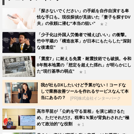
「探さないでください」の手紙を自作自演する卑
怯な手口も。現役探偵が見抜いた「妻子を探すDV
夫」の依頼に潜む“本当の狙い”
★ 2
「少子化は外国人労働者で補えばいい」の衝撃。
竹中平蔵の「構造改革」が日本にもたらした“深刻
な後遺症”
★ 1
「震度7」に耐える免震・耐震技術でも破損。令和
8年熊本地震の「想定を超えた揺れ」が明らかにし
た“現行基準の弱点”
★ 1
我が社もDXしたいけど予算がない！コードな
しで業務改善ツールを作れるサービスなんて本
当にあるの？
[PR]株式会社インターパーク
高市早苗が「公約を守る首相」を演じ続けるた
め、ただそれだけ。税率1％策が背負わされた“極
めて政治的”な役割
★ 1