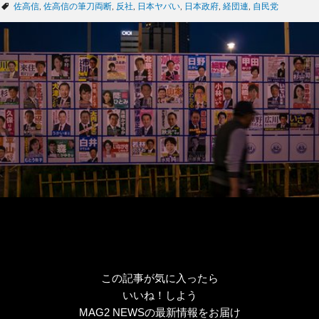
テ
タ
佐高信
,
佐高信の筆刀両断
,
反社
,
日本ヤバい
,
日本政府
,
経団連
,
自民党
ゴ
グ
リ
ー
この記事が気に入ったら
いいね！しよう
MAG2 NEWSの最新情報をお届け