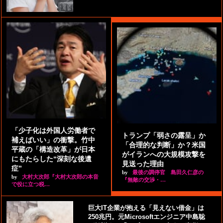
「少子化は外国人労働者で
トランプ「弱さの露呈」か
補えばいい」の衝撃。竹中
「合理的な判断」か？米国
平蔵の「構造改革」が日本
がイランへの大規模攻撃を
にもたらした“深刻な後遺
見送った理由
症”
by
最後の調停官 島田久仁彦の
by
大村大次郎『大村大次郎の本音
『無敵の交渉・…
で役に立つ税…
巨大IT企業が抱える「見えない借金」は
250兆円。元Microsoftエンジニア中島聡