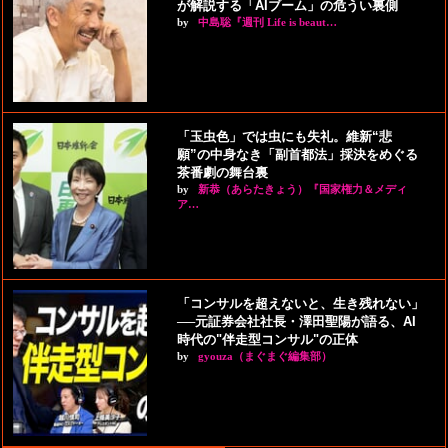
が解説する「AIブーム」の危うい裏側
by
中島聡『週刊 Life is beaut…
「玉虫色」では虫にも失礼。維新“悲
願”の中身なき「副首都法」採決をめぐる
茶番劇の舞台裏
by
新恭（あらたきょう）『国家権力＆メディ
ア…
「コンサルを超えないと、生き残れない」
──元証券会社社長・澤田聖陽が語る、AI
時代の"伴走型コンサル"の正体
by
gyouza（まぐまぐ編集部）