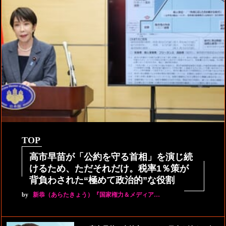
TOP
高市早苗が「公約を守る首相」を演じ続
けるため、ただそれだけ。税率1％策が
背負わされた“極めて政治的”な役割
by
新恭（あらたきょう）『国家権力＆メディア…