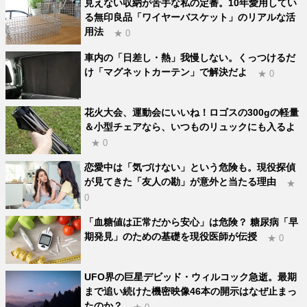
見えない収納が苦手な私の定番。10年愛用してい
る無印良品「ワイヤーバスケット」のリアルな活
用法
★ 0
車内の「日差し・熱」我慢しない。くっつけるだ
け「マグネットカーテン」で解決だよ
★ 0
花火大会、運動会にいいね！ロゴスの300gの軽量
＆小型チェアなら、いつものリュックにも入るよ
★ 0
恋愛中は「気づけない」という危険も。現役探偵
が見てきた「友人の勘」が意外と当たる理由
★
0
「血糖値は正常だから安心」は危険？ 糖尿病「早
期発見」のための基礎を現役医師が伝授
★ 0
UFO界の巨星デビッド・ウィルコック急逝。最期
まで追い続けた機密映像46本の開示はなぜ止まっ
たのか？