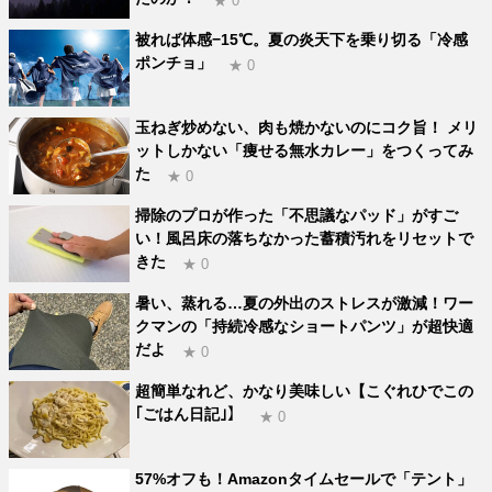
★ 0
被れば体感−15℃。夏の炎天下を乗り切る「冷感
ポンチョ」
★ 0
玉ねぎ炒めない、肉も焼かないのにコク旨！ メリ
ットしかない「痩せる無水カレー」をつくってみ
た
★ 0
掃除のプロが作った「不思議なパッド」がすご
い！風呂床の落ちなかった蓄積汚れをリセットで
きた
★ 0
暑い、蒸れる…夏の外出のストレスが激減！ワー
クマンの「持続冷感なショートパンツ」が超快適
だよ
★ 0
超簡単なれど、かなり美味しい【こぐれひでこの
｢ごはん日記｣】
★ 0
57%オフも！Amazonタイムセールで「テント」