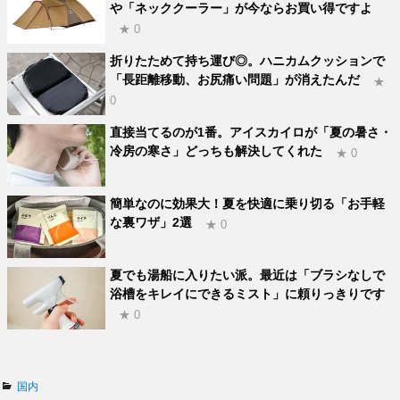
や「ネッククーラー」が今ならお買い得ですよ
★ 0
折りたためて持ち運び◎。ハニカムクッションで
「長距離移動、お尻痛い問題」が消えたんだ
★
0
直接当てるのが1番。アイスカイロが「夏の暑さ・
冷房の寒さ」どっちも解決してくれた
★ 0
簡単なのに効果大！夏を快適に乗り切る「お手軽
な裏ワザ」2選
★ 0
夏でも湯船に入りたい派。最近は「ブラシなしで
浴槽をキレイにできるミスト」に頼りっきりです
★ 0
カ
国内