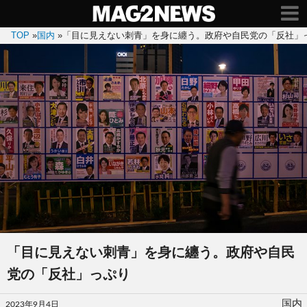
TOP
»
国内
»
「目に見えない刺青」を身に纏う。政府や自民党の「反社」
「目に見えない刺青」を身に纏う。政府や自民
党の「反社」っぷり
投
国内
2023年9月4日