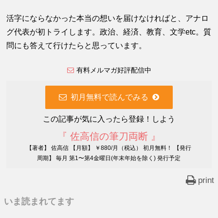
活字にならなかった本当の想いを届けなければと、アナロ
グ代表が初トライします。政治、経済、教育、文学etc。質
問にも答えて行けたらと思っています。
有料メルマガ好評配信中
初月無料で読んでみる
この記事が気に入ったら登録！しよう
『 佐高信の筆刀両断 』
【著者】 佐高信 【月額】 ￥880/月（税込） 初月無料！ 【発行
周期】 毎月 第1〜第4金曜日(年末年始を除く) 発行予定
print
いま読まれてます