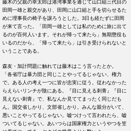
藤木の父親の幸太郎は港湾事業を通じて山口組三代目の
田岡一雄と親交があり、田岡に山口組と手を切らせるた
めに理事長の椅子を譲ろうとした。3日も経たずに田岡
が来て言った。「田岡一雄としては私のために旅に出て
るのが百何人います。それが帰って来たら」無期懲役も
いるのだから、「帰って来たら」は引き受けられないと
いうことである。
森友・加計問題に触れては藤木はこう言ったとか。
「各省庁は暴力団と同じことやってるじゃない、権力
で。ある人の考え一つに皆が忠実に従う。従わなかった
らえらいリンチが陰にある。『目に見える刺青』『目に
見えない刺青』で、私なんか見ててまったく同じだも
ん。国交省しかり、文部省しかり。みんな親分がいて、
悪いことやってるじゃない。嘘つけって言われたら、嘘
ついてるじゃない。あいつらは国家権力というやつを笠