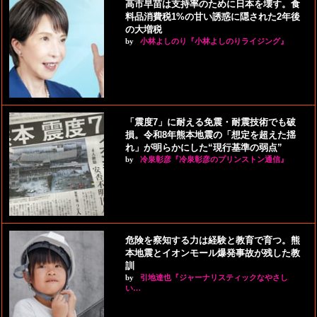
高市早苗は支持率のために日本を壊す。食
料品消費税1%の甘い誘惑に隠された2年後
の大増税
by
小林よしのり『小林よしのりライジング』
「震度7」に耐える免震・耐震技術でも破
損。令和8年熊本地震の「想定を超えた揺
れ」が明らかにした“現行基準の弱点”
by
冷泉彰彦『冷泉彰彦のプリンストン通信』
危険を察知する力は経験と教育で育つ。熊
本地震とイオンモール爆発事故が残した教
訓
by
引地達也『ジャーナリスティックなやさし
い…