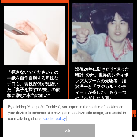
没後20年に動きだす“凍った
「探さないでください」の
時計”の針。世界的シティポ
手紙を自作自演する卑怯な
ップ大ブームの先駆者・滝
手口も。現役探偵が見抜い
沢洋一と「マジカル・シテ
た「妻子を探すDV夫」の依
ィー」が残した、もう一つ
頼に潜む“本当の狙い”
の『かぎりなき夏』
by
阿部泰尚『伝説の探偵』
by
都鳥 流星
By clicking “Accept All Cookies”, you agree to the storing of cookies on
your device to enhance site navigation, analyze site usage, and assist in
MAG2 NEWS HEADLINE
our marketing efforts.
Coolie policy
ok
×