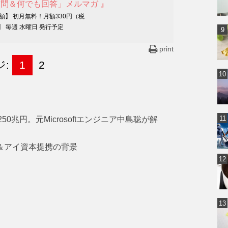
質問＆何でも回答」メルマガ 』
月額】 初月無料！月額330円（税
】 毎週 水曜日 発行予定
print
ジ:
1
2
0兆円。元Microsoftエンジニア中島聡が解
ン＆アイ資本提携の背景