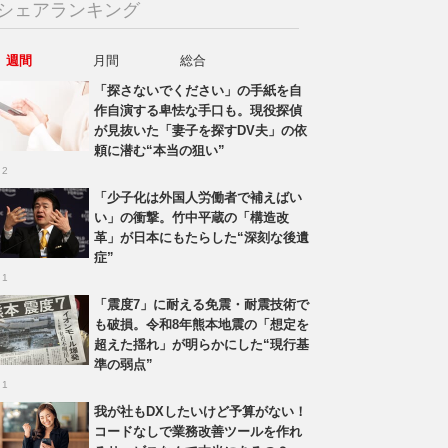
シェアランキング
週間
月間
総合
「探さないでください」の手紙を自
作自演する卑怯な手口も。現役探偵
が見抜いた「妻子を探すDV夫」の依
頼に潜む“本当の狙い”
 2
「少子化は外国人労働者で補えばい
い」の衝撃。竹中平蔵の「構造改
革」が日本にもたらした“深刻な後遺
症”
 1
「震度7」に耐える免震・耐震技術で
も破損。令和8年熊本地震の「想定を
超えた揺れ」が明らかにした“現行基
準の弱点”
 1
我が社もDXしたいけど予算がない！
コードなしで業務改善ツールを作れ