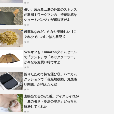
★ 0
暑い、蒸れる…夏の外出のストレス
が激減！ワークマンの「持続冷感な
ショートパンツ」が超快適だよ
★ 0
超簡単なれど、かなり美味しい【こ
ぐれひでこの｢ごはん日記｣】
★ 0
57%オフも！Amazonタイムセール
で「テント」や「ネッククーラー」
が今ならお買い得ですよ
★ 0
折りたためて持ち運び◎。ハニカム
クッションで「長距離移動、お尻痛
い問題」が消えたんだ
★ 0
直接当てるのが1番。アイスカイロが
「夏の暑さ・冷房の寒さ」どっちも
解決してくれた
★ 0