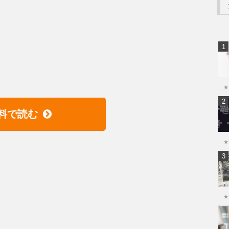
★
料で読む
★
★