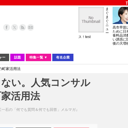
ま
ぐ
ま
ぐ
ニ
高市早苗
ュ
ために日
ー
食料品消
ス！test
い誘惑に
後の大増
ャー
話題
特集一覧 ▼
有名企業
の町家活用法
らない。人気コンサル
町家活用法
江一石の「何でも質問＆何でも回答」メルマガ』