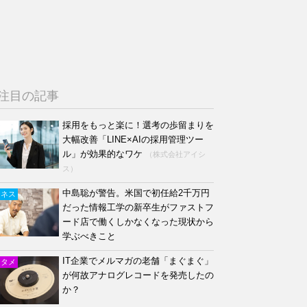
注目の記事
採用をもっと楽に！選考の歩留まりを
大幅改善「LINE×AIの採用管理ツー
ル」が効果的なワケ
（株式会社アイシ
ス）
中島聡が警告。米国で初任給2千万円
ジネス
だった情報工学の新卒生がファストフ
ード店で働くしかなくなった現状から
学ぶべきこと
IT企業でメルマガの老舗「まぐまぐ」
ンタメ
が何故アナログレコードを発売したの
か？