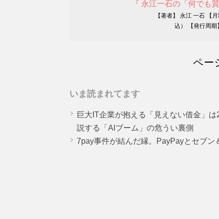
『 永江一石の「何でも
【著者】 永江 一石 【
込） 【発行周期
ペー
いま読まれてます
巨大IT企業が抱える「見えない借金」は25
説する「AIブーム」の危うい裏側
7pay事件が結んだ縁。PayPayとセブ