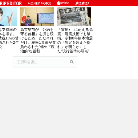
は支持率の
高市早苗が「公約を
「震度7」に耐える免
本を壊す。
守る首相」を演じ続
震・耐震技術でも破
費税1%の甘
けるため、ただそれ
損。令和8年熊本地震
隠された2年
だけ。税率1％策が背
の「想定を超えた揺
税
負わされた“極めて政
れ」が明らかにし
治的”な役割
た“現行基準の弱点”