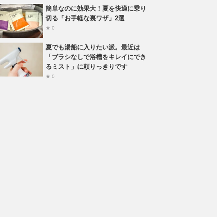
簡単なのに効果大！夏を快適に乗り
切る「お手軽な裏ワザ」2選
★ 0
夏でも湯船に入りたい派。最近は
「ブラシなしで浴槽をキレイにでき
るミスト」に頼りっきりです
★ 0