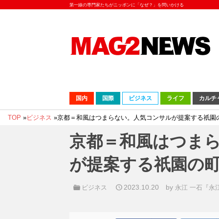
第一線の専門家たちがニッポンに「なぜ？」を問いかける
国内
国際
ビジネス
ライフ
カルチ
TOP
»
ビジネス
»
京都＝和風はつまらない。人気コンサルが提案する祇園
京都＝和風はつま
が提案する祇園の
2023.10.20
by
ビジネス
永江 一石『永