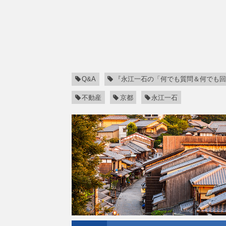
Q&A
『永江一石の「何でも質問＆何でも回
不動産
京都
永江一石