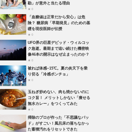
勘」が意外と当たる理由
★ 0
「血糖値は正常だから安心」は危
険？ 糖尿病「早期発見」のための基
礎を現役医師が伝授
★ 0
UFO界の巨星デビッド・ウィルコッ
ク急逝。最期まで追い続けた機密映
像46本の開示はなぜ止まったのか？
★ 0
被れば体感−15℃。夏の炎天下を乗
り切る「冷感ポンチョ」
★ 0
玉ねぎ炒めない、肉も焼かないのに
コク旨！ メリットしかない「痩せる
無水カレー」をつくってみた
★ 0
掃除のプロが作った「不思議なパッ
ド」がすごい！風呂床の落ちなかっ
た蓄積汚れをリセットできた