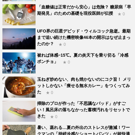
「血糖値は正常だから安心」は危険？ 糖尿病「早
期発見」のための基礎を現役医師が伝授
★ 0
UFO界の巨星デビッド・ウィルコック急逝。最期
まで追い続けた機密映像46本の開示はなぜ止まっ
たのか？
★ 0
被れば体感−15℃。夏の炎天下を乗り切る「冷感
ポンチョ」
★ 0
玉ねぎ炒めない、肉も焼かないのにコク旨！ メリ
ットしかない「痩せる無水カレー」をつくってみ
た
★ 0
掃除のプロが作った「不思議なパッド」がすご
い！風呂床の落ちなかった蓄積汚れをリセットで
きた
★ 0
暑い、蒸れる…夏の外出のストレスが激減！ワー
クマンの「持続冷感なショートパンツ」が超快適