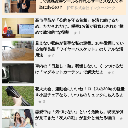
しで業務改善ツールを作れるサービスなんて本
当にあるの？
[PR]株式会社インターパーク
高市早苗が「公約を守る首相」を演じ続けるた
め、ただそれだけ。税率1％策が背負わされた“極
めて政治的”な役割
★ 1
見えない収納が苦手な私の定番。10年愛用してい
る無印良品「ワイヤーバスケット」のリアルな活
用法
★ 0
車内の「日差し・熱」我慢しない。くっつけるだ
け「マグネットカーテン」で解決だよ
★ 0
花火大会、運動会にいいね！ロゴスの300gの軽量
＆小型チェアなら、いつものリュックにも入るよ
★ 0
恋愛中は「気づけない」という危険も。現役探偵
が見てきた「友人の勘」が意外と当たる理由
★
0