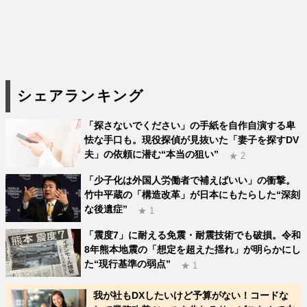
シェアランキング
「探さないでください」の手紙を自作自演する卑
怯な手口も。現役探偵が見抜いた「妻子を探すDV
夫」の依頼に潜む“本当の狙い”
★ 2
「少子化は外国人労働者で補えばいい」の衝撃。
竹中平蔵の「構造改革」が日本にもたらした“深刻
な後遺症”
★ 1
「震度7」に耐える免震・耐震技術でも破損。令和
8年熊本地震の「想定を超えた揺れ」が明らかにし
た“現行基準の弱点”
★ 1
我が社もDXしたいけど予算がない！コードな