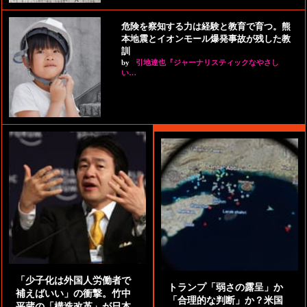
危険を察知する力は経験と教育で育つ。熊
本地震とイオンモール爆発事故が残した教
訓
by
引地達也『ジャーナリスティックなやさし
い…
「少子化は外国人労働者で
トランプ「弱さの露呈」か
補えばいい」の衝撃。竹中
「合理的な判断」か？米国
平蔵の「構造改革」が日本