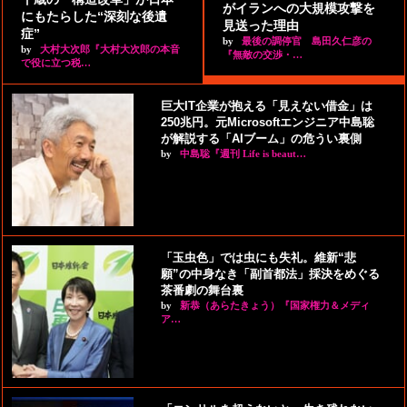
がイランへの大規模攻撃を
にもたらした“深刻な後遺
見送った理由
症”
by
最後の調停官 島田久仁彦の
by
大村大次郎『大村大次郎の本音
『無敵の交渉・…
で役に立つ税…
巨大IT企業が抱える「見えない借金」は
250兆円。元Microsoftエンジニア中島聡
が解説する「AIブーム」の危うい裏側
by
中島聡『週刊 Life is beaut…
「玉虫色」では虫にも失礼。維新“悲
願”の中身なき「副首都法」採決をめぐる
茶番劇の舞台裏
by
新恭（あらたきょう）『国家権力＆メディ
ア…