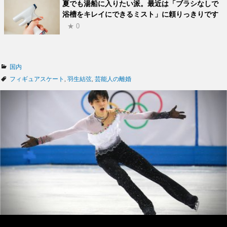
夏でも湯船に入りたい派。最近は「ブラシなしで
浴槽をキレイにできるミスト」に頼りっきりです
★ 0
カ
国内
テ
タ
フィギュアスケート
,
羽生結弦
,
芸能人の離婚
ゴ
グ
リ
ー