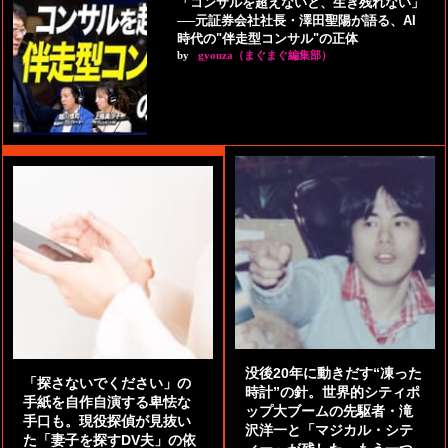
「コンサルを超えないと、生き残れない」
──元証券会社社長・澤田聖陽が語る、AI
時代の"伴走型コンサル"の正体
by
gyouza（まぐまぐ編集部）
没後20年に動きだす“凍った
「探さないでください」の
時計”の針。世界的シティポ
手紙を自作自演する卑怯な
ップ大ブームの先駆者・滝
手口も。現役探偵が見抜い
沢洋一と「マジカル・シテ
た「妻子を探すDV夫」の依