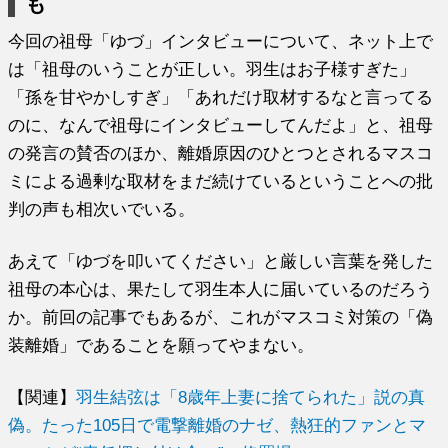
も
今回の祖母「ゆづ」インタビューについて、ネット上で
は「祖母のいうことが正しい。羽生はお子様すぎた」
「孫を甘やかしすぎ」「あれだけ取材するなと言ってる
のに、なんで祖母にインタビューしてんだよ」と、祖母
の発言の賛否のほか、離婚原因のひとつとされるマスコ
ミによる過剰な取材をまだ続けているということへの批
判の声も相次いでいる。
あえて「ゆづを叩いてください」と厳しい言葉を発した
祖母の本心は、果たして羽生本人に届いているのだろう
か。前回の記事でもあるが、これがマスコミ対策の「偽
装離婚」であることを願ってやまない。
【関連】
羽生結弦は「8歳年上妻に捨てられた」説の真
偽。たった105日で電撃離婚のナゼ、熱狂的ファンとマ