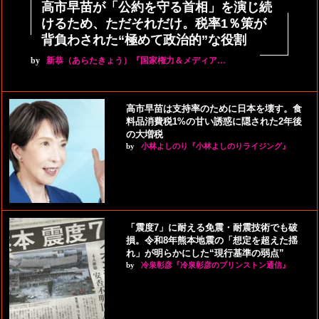
高市早苗が「公約を守る首相」を演じ続
けるため、ただそれだけ。税率1％策が
背負わされた“極めて政治的”な役割
by
新恭（あらたきょう）『国家権力＆メディア…
高市早苗は支持率のために日本を壊す。食
料品消費税1%の甘い誘惑に隠された2年後
の大増税
by
小林よしのり『小林よしのりライジング』
「震度7」に耐える免震・耐震技術でも破
損。令和8年熊本地震の「想定を超えた揺
れ」が明らかにした“現行基準の弱点”
by
冷泉彰彦『冷泉彰彦のプリンストン通信』