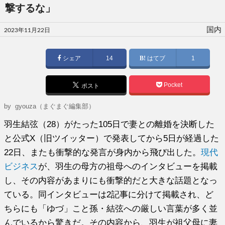
撃するな」
投
国内
2023年11月22日
稿
日:
シェア
14
はてブ
1
Pocket
ポスト
by gyouza（まぐまぐ編集部）
羽生結弦（28）がたった105日で妻との離婚を決断した
と公式X（旧ツイッター）で発表してから5日が経過した
22日、またも衝撃的な発言が身内から飛び出した。
現代
ビジネス
が、羽生の母方の祖母へのインタビューを掲載
し、その内容があまりにも衝撃的だと大きな話題となっ
ている。同インタビューは2記事に分けて掲載され、ど
ちらにも「ゆづ」こと孫・結弦への厳しい言葉が多く並
んでいるから驚きだ。その内容から、羽生が祖父母に妻