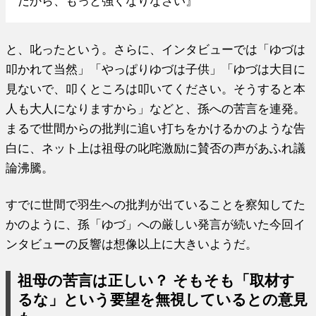
だから、もっと強くなりなさい』
と、叱ったという。さらに、インタビューでは「ゆづは
叩かれて当然」「やっぱりゆづは子供」「ゆづは大目に
見ないで、叩くところは叩いてください。そうすると本
人も大人になりますから」などと、孫への苦言を連発。
まるで世間からの批判に追い打ちをかけるかのような告
白に、ネット上は祖母の叱咤激励に賛否の声があふれ議
論沸騰。
すでに世間で羽生への批判が出ていることを察知してた
かのように、孫「ゆづ」への厳しい発言が続いた今回イ
ンタビューの反響は想像以上に大きいようだ。
祖母の苦言は正しい？ そもそも「取材す
るな」という要望を無視しているとの意見