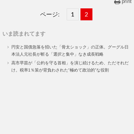
print
ページ:
固
1
固
2
,
定
定
いま読まれてます
ペ
ペ
円安と国債急落を招いた「骨太ショック」の正体。グーグル日
ー
ー
本法人元社長が斬る「選択と集中」なき成長戦略
ジ
ジ
高市早苗が「公約を守る首相」を演じ続けるため、ただそれだ
け。税率1％策が背負わされた“極めて政治的”な役割