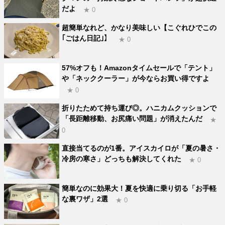
だよ
★ 0
超簡単なれど、かなり美味しい【こぐれひでこの
｢ごはん日記｣】
★ 0
57%オフも！Amazonタイムセールで「テント」
や「ネッククーラー」が今ならお買い得ですよ
★ 0
折りたためて持ち運び◎。ハニカムクッションで
「長距離移動、お尻痛い問題」が消えたんだ
★
0
直接当てるのが1番。アイスカイロが「夏の暑さ・
冷房の寒さ」どっちも解決してくれた
★ 0
簡単なのに効果大！夏を快適に乗り切る「お手軽
な裏ワザ」2選
★ 0