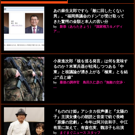
あの麻生太郎ですら「敵に回したくない
男」。“福岡県議会のドン”が受け取って
きた驚愕の金額と本人の言い分
by
新恭（あらたきょう）『国家権力＆メディ
ア…
小泉進次郎「核を巡る発言」は何を意味す
るのか？米軍兵器が枯渇しつつある「中
東」と核議論が湧き上がる「極東」とを結
ぶ“点と線”
by
最後の調停官 島田久仁彦の『無敵の交渉・
…
『もののけ姫』アシタカ役声優と『太陽の
子』主演女優らの朗読と音楽で紡ぐ長崎
「原爆の悲劇」。今年は阿川佐和子、中江
有里に加えて、有森也実、魏涼子も出演
by
まぐまぐニュース スタッフ