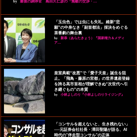
by
最後の調停官 島田久仁彦の『無敵の交渉・…
「玉虫色」では虫にも失礼。維新“悲
願”の中身なき「副首都法」採決をめぐる
茶番劇の舞台裏
by
新恭（あらたきょう）『国家権力＆メディ
ア…
皇室典範“改悪”で「愛子天皇」誕生を阻
止。「飛鳥・藤原の宮都」の世界遺産登録
を誇る高市首相が理解できぬ“次世代へ引
き継ぐもの”の本質
by
小林よしのり『小林よしのりライジング』
「コンサルを超えないと、生き残れない」
──元証券会社社長・澤田聖陽が語る、AI
時代の"伴走型コンサル"の正体