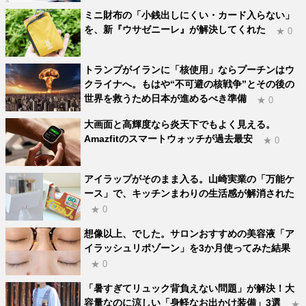
ミニ財布の「小銭出しにくい・カード入らない」
を、新『ウサゼニーレ』が解決してくれた
★ 0
トランプがイランに「核使用」ならプーチンはウ
クライナへ。もはや“不可避の核戦争”とその後の
世界を救うため日本が進めるべき準備
★ 0
大画面と高輝度なら炎天下でもよく見える。
Amazfitのスマートウォッチが過去最安
★ 0
アイラップがそのまま入る。山崎実業の「万能ケ
ース」で、キッチンまわりの生活感が解消された
★ 0
想像以上、でした。サロンおすすめの美容液「ア
イラッシュリポゾーン」を3か月使ってみた結果
★ 0
「暑すぎてリュック背負えない問題」が解決！大
容量なのに涼しい「身軽なお出かけ装備」3選
★