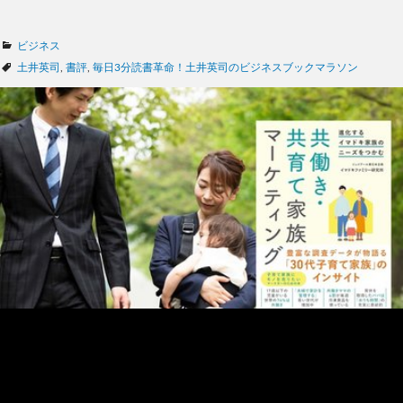
カ
ビジネス
テ
タ
土井英司
,
書評
,
毎日3分読書革命！土井英司のビジネスブックマラソン
ゴ
グ
リ
ー