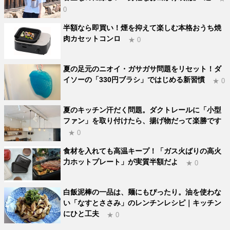
0
半額なら即買い！煙を抑えて楽しむ本格おうち焼
肉カセットコンロ
★ 0
夏の足元のニオイ・ガサガサ問題をリセット！ダ
イソーの「330円ブラシ」ではじめる新習慣
★ 0
夏のキッチン汗だく問題。ダクトレールに「小型
ファン」を取り付けたら、揚げ物だって楽勝です
★ 0
食材を入れても高温キープ！「ガス火ばりの高火
力ホットプレート」が実質半額だよ
★ 0
白飯泥棒の一品は、麺にもぴったり。油を使わな
い「なすとささみ」のレンチンレシピ｜キッチン
にひと工夫
★ 0