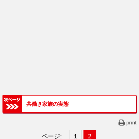
共働き家族の実態
print
ページ:
固
1
固
2
,