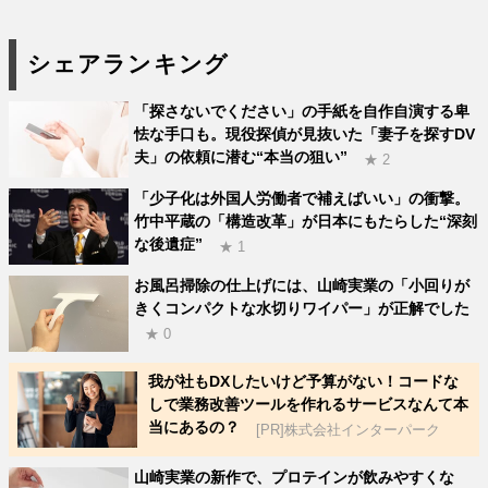
シェアランキング
「探さないでください」の手紙を自作自演する卑
怯な手口も。現役探偵が見抜いた「妻子を探すDV
夫」の依頼に潜む“本当の狙い”
★ 2
「少子化は外国人労働者で補えばいい」の衝撃。
竹中平蔵の「構造改革」が日本にもたらした“深刻
な後遺症”
★ 1
お風呂掃除の仕上げには、山崎実業の「小回りが
きくコンパクトな水切りワイパー」が正解でした
★ 0
我が社もDXしたいけど予算がない！コードな
しで業務改善ツールを作れるサービスなんて本
当にあるの？
[PR]株式会社インターパーク
山崎実業の新作で、プロテインが飲みやすくな