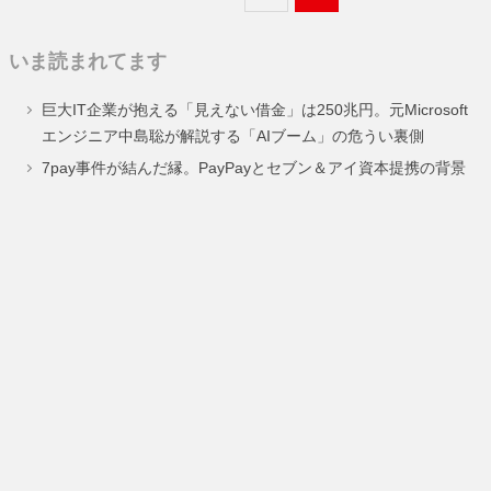
定
定
いま読まれてます
ペ
ペ
巨大IT企業が抱える「見えない借金」は250兆円。元Microsoft
ー
ー
エンジニア中島聡が解説する「AIブーム」の危うい裏側
ジ
ジ
7pay事件が結んだ縁。PayPayとセブン＆アイ資本提携の背景