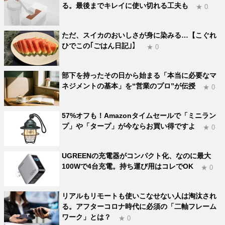
る。最後までキレイに使い切れる工夫も
★ 0
ただ、スイカのおいしさが身に染みる…【こぐれ
ひでこの｢ごはん日記｣】
★ 0
部下を持ったその日から始まる「本当に必要なマ
ネジメントの基本」を“営業のプロ”が伝授
★ 0
57%オフも！Amazonタイムセールで「ミニラン
プ」や「タープ」が今ならお買い得ですよ
★ 0
UGREENの充電器がコンパクト化、なのに最大
100Wで4台充電。持ち運び用はコレでOK
★ 0
リアルもリモートも使いこなせない人は淘汰され
る。アフターコロナ時代に必須の「二軸フレーム
ワーク」とは？
★ 0