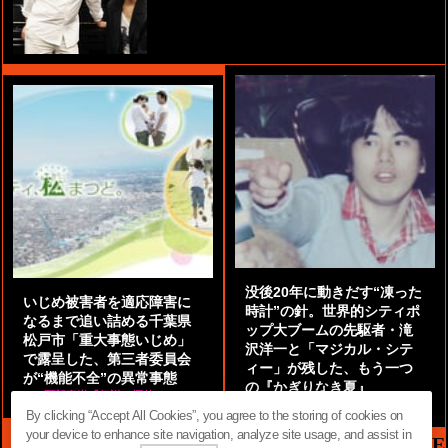
没後20年に動きだす“凍った
いじめ被害者を適応障害に
時計”の針。世界的シティポ
なるまで追い詰める千葉県
ップ大ブームの先駆者・滝
松戸市「重大事態いじめ」
沢洋一と「マジカル・シテ
で露呈した、第三者委員会
ィー」が残した、もう一つ
が“機能不全”の異常事態
の『かぎりなき夏』
by
阿部泰尚『伝説の探偵』
by
都鳥 流星
By clicking “Accept All Cookies”, you agree to the storing of cookies on
your device to enhance site navigation, analyze site usage, and assist in
MAG2 NEWS HEADLINE