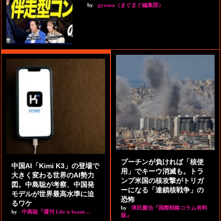
by
gyouza（まぐまぐ編集部）
プーチンが負ければ「核使
中国AI「Kimi K3」の登場で
用」でキーウ消滅も。トラ
大きく変わる世界のAI勢力
ンプ米国の核攻撃がトリガ
図。中島聡が考察、中国発
ーになる「連鎖核戦争」の
モデルが世界最高水準に迫
恐怖
るワケ
by
津田慶治『国際戦略コラム有料
by
中島聡『週刊 Life is beaut…
版』