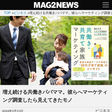
TOP
»
ビジネス
»
増え続ける共働きパパママ。彼らへマーケティング調査
増え続ける共働きパパママ。彼らへマーケティ
ング調査したら見えてきたモノ
投
ビジネス
2024年3月15日