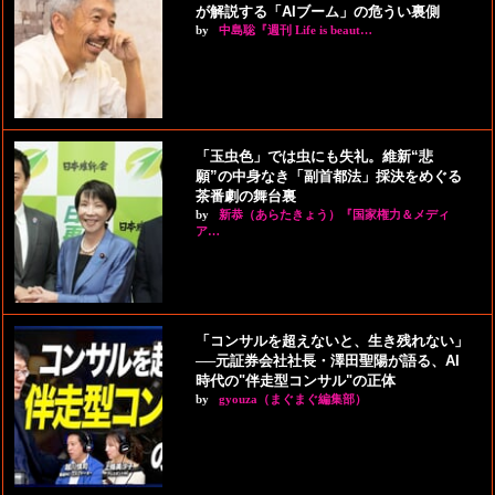
が解説する「AIブーム」の危うい裏側
by
中島聡『週刊 Life is beaut…
「玉虫色」では虫にも失礼。維新“悲
願”の中身なき「副首都法」採決をめぐる
茶番劇の舞台裏
by
新恭（あらたきょう）『国家権力＆メディ
ア…
「コンサルを超えないと、生き残れない」
──元証券会社社長・澤田聖陽が語る、AI
時代の"伴走型コンサル"の正体
by
gyouza（まぐまぐ編集部）