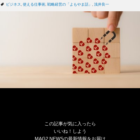
テ
タ
ビジネス
,
使える仕事術
,
戦略経営の「よもやま話」
,
浅井良一
ゴ
グ
リ
ー
この記事が気に入ったら
いいね！しよう
MAG2 NEWSの最新情報をお届け