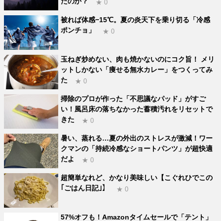
たのか？
★ 0
被れば体感−15℃。夏の炎天下を乗り切る「冷感
ポンチョ」
★ 0
玉ねぎ炒めない、肉も焼かないのにコク旨！ メリ
ットしかない「痩せる無水カレー」をつくってみ
た
★ 0
掃除のプロが作った「不思議なパッド」がすご
い！風呂床の落ちなかった蓄積汚れをリセットで
きた
★ 0
暑い、蒸れる…夏の外出のストレスが激減！ワー
クマンの「持続冷感なショートパンツ」が超快適
だよ
★ 0
超簡単なれど、かなり美味しい【こぐれひでこの
｢ごはん日記｣】
★ 0
57%オフも！Amazonタイムセールで「テント」