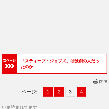
「スティーブ・ジョブズ」は独創の人だっ
たのか
print
ページ:
固
1
固
2
,
固
3
,
固
4
,
定
定
定
定
いま読まれてます