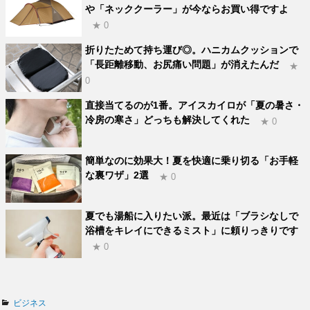
や「ネッククーラー」が今ならお買い得ですよ
★ 0
折りたためて持ち運び◎。ハニカムクッションで
「長距離移動、お尻痛い問題」が消えたんだ
★
0
直接当てるのが1番。アイスカイロが「夏の暑さ・
冷房の寒さ」どっちも解決してくれた
★ 0
簡単なのに効果大！夏を快適に乗り切る「お手軽
な裏ワザ」2選
★ 0
夏でも湯船に入りたい派。最近は「ブラシなしで
浴槽をキレイにできるミスト」に頼りっきりです
★ 0
カ
ビジネス