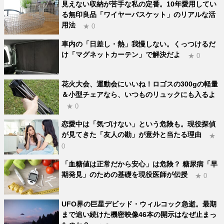
見えない収納が苦手な私の定番。10年愛用してい
る無印良品「ワイヤーバスケット」のリアルな活
用法
★ 0
車内の「日差し・熱」我慢しない。くっつけるだ
け「マグネットカーテン」で解決だよ
★ 0
花火大会、運動会にいいね！ロゴスの300gの軽量
＆小型チェアなら、いつものリュックにも入るよ
★ 0
恋愛中は「気づけない」という危険も。現役探偵
が見てきた「友人の勘」が意外と当たる理由
★
0
「血糖値は正常だから安心」は危険？ 糖尿病「早
期発見」のための基礎を現役医師が伝授
★ 0
UFO界の巨星デビッド・ウィルコック急逝。最期
まで追い続けた機密映像46本の開示はなぜ止まっ