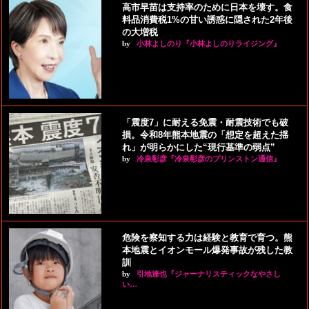
高市早苗は支持率のために日本を壊す。食
料品消費税1%の甘い誘惑に隠された2年後
の大増税
by
小林よしのり『小林よしのりライジング』
「震度7」に耐える免震・耐震技術でも破
損。令和8年熊本地震の「想定を超えた揺
れ」が明らかにした“現行基準の弱点”
by
冷泉彰彦『冷泉彰彦のプリンストン通信』
危険を察知する力は経験と教育で育つ。熊
本地震とイオンモール爆発事故が残した教
訓
by
引地達也『ジャーナリスティックなやさし
い…