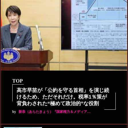
TOP
高市早苗が「公約を守る首相」を演じ続
けるため、ただそれだけ。税率1％策が
背負わされた“極めて政治的”な役割
by
新恭（あらたきょう）『国家権力＆メディア…