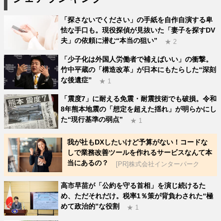
「探さないでください」の手紙を自作自演する卑
怯な手口も。現役探偵が見抜いた「妻子を探すDV
夫」の依頼に潜む“本当の狙い”
★ 2
「少子化は外国人労働者で補えばいい」の衝撃。
竹中平蔵の「構造改革」が日本にもたらした“深刻
な後遺症”
★ 1
「震度7」に耐える免震・耐震技術でも破損。令和
8年熊本地震の「想定を超えた揺れ」が明らかにし
た“現行基準の弱点”
★ 1
我が社もDXしたいけど予算がない！コードな
しで業務改善ツールを作れるサービスなんて本
当にあるの？
[PR]株式会社インターパーク
高市早苗が「公約を守る首相」を演じ続けるた
め、ただそれだけ。税率1％策が背負わされた“極
めて政治的”な役割
★ 1