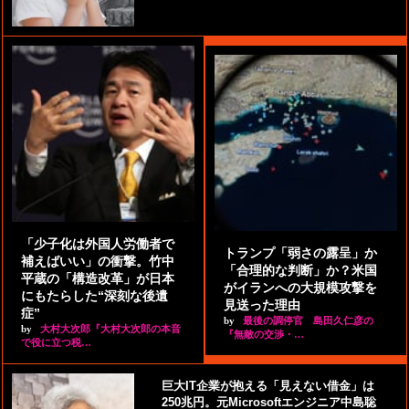
「少子化は外国人労働者で
トランプ「弱さの露呈」か
補えばいい」の衝撃。竹中
「合理的な判断」か？米国
平蔵の「構造改革」が日本
がイランへの大規模攻撃を
にもたらした“深刻な後遺
見送った理由
症”
by
最後の調停官 島田久仁彦の
by
大村大次郎『大村大次郎の本音
『無敵の交渉・…
で役に立つ税…
巨大IT企業が抱える「見えない借金」は
250兆円。元Microsoftエンジニア中島聡