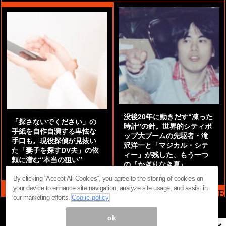
没後20年に動きだす“凍った
「探さないでください」の
時計”の針。世界的シティポ
手紙を自作自演する卑怯な
ップ大ブームの先駆者・滝
手口も。現役探偵が見抜い
沢洋一と「マジカル・シテ
た「妻子を探すDV夫」の依
ィー」が残した、もう一つ
頼に潜む“本当の狙い”
の『かぎりなき夏』
by
阿部泰尚『伝説の探偵』
by
都鳥 流星
By clicking “Accept All Cookies”, you agree to the storing of cookies on
your device to enhance site navigation, analyze site usage, and assist in
MAG2 NEWS HEADLINE
our marketing efforts.
Coolie policy
ok