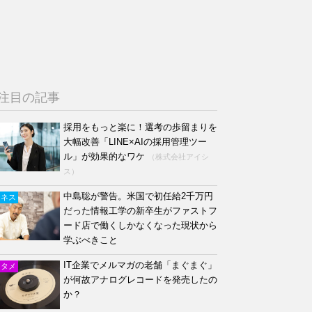
注目の記事
採用をもっと楽に！選考の歩留まりを
大幅改善「LINE×AIの採用管理ツー
ル」が効果的なワケ
（株式会社アイシ
ス）
中島聡が警告。米国で初任給2千万円
ジネス
だった情報工学の新卒生がファストフ
ード店で働くしかなくなった現状から
学ぶべきこと
IT企業でメルマガの老舗「まぐまぐ」
ンタメ
が何故アナログレコードを発売したの
か？