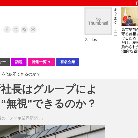
ま
ぐ
ま
ぐ
ニ
高市早苗
ュ
守る首相
ー
けるため
ス！test
だけ。税
負わされ
治的”な役
ャー
話題
特集一覧 ▼
有名企業
を“無視”できるのか？
新社長はグループによ
“無視”できるのか？
温の「スマホ業界新聞」』