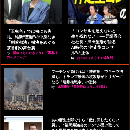
「コンサルを超えないと、
「玉虫色」では虫にも失
生き残れない」──元証券会
礼。維新“悲願”の中身なき
社社長・澤田聖陽が語る、
「副首都法」採決をめぐる
AI時代の"伴走型コンサ
茶番劇の舞台裏
ル"の正体
by
新恭（あらたきょう）『国家権
力＆メディア…
by
gyouza（まぐまぐ編集部）
プーチンが負ければ「核使用」でキーウ消
滅も。トランプ米国の核攻撃がトリガーに
なる「連鎖核戦争」の恐怖
by
津田慶治『国際戦略コラム有料版』
あの麻生太郎ですら「敵に回したくない
男」。“福岡県議会のドン”が受け取って