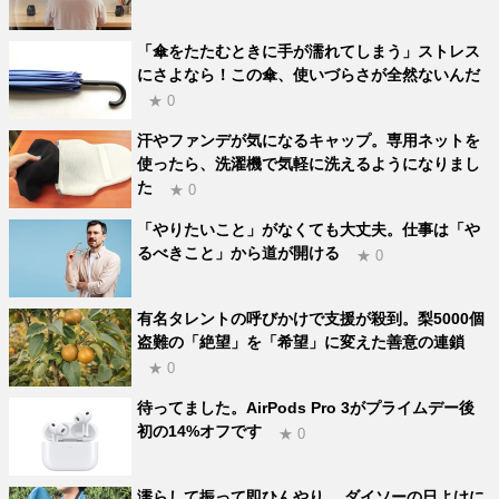
「傘をたたむときに手が濡れてしまう」ストレス
にさよなら！この傘、使いづらさが全然ないんだ
★ 0
汗やファンデが気になるキャップ。専用ネットを
使ったら、洗濯機で気軽に洗えるようになりまし
た
★ 0
「やりたいこと」がなくても大丈夫。仕事は「や
るべきこと」から道が開ける
★ 0
有名タレントの呼びかけで支援が殺到。梨5000個
盗難の「絶望」を「希望」に変えた善意の連鎖
★ 0
待ってました。AirPods Pro 3がプライムデー後
初の14%オフです
★ 0
濡らして振って即ひんやり。 ダイソーの日よけに