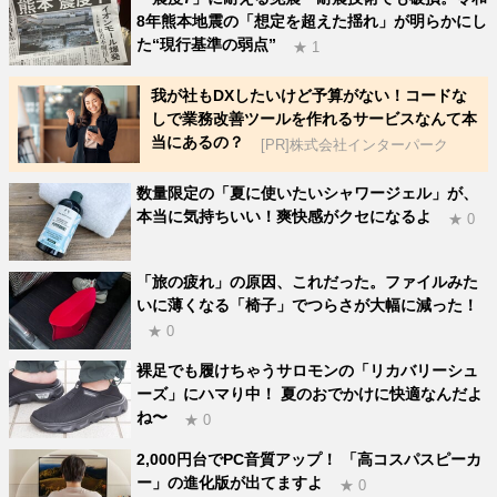
8年熊本地震の「想定を超えた揺れ」が明らかにし
た“現行基準の弱点”
★ 1
我が社もDXしたいけど予算がない！コードな
しで業務改善ツールを作れるサービスなんて本
当にあるの？
[PR]株式会社インターパーク
数量限定の「夏に使いたいシャワージェル」が、
本当に気持ちいい！爽快感がクセになるよ
★ 0
「旅の疲れ」の原因、これだった。ファイルみた
いに薄くなる「椅子」でつらさが大幅に減った！
★ 0
裸足でも履けちゃうサロモンの「リカバリーシュ
ーズ」にハマり中！ 夏のおでかけに快適なんだよ
ね〜
★ 0
2,000円台でPC音質アップ！ 「高コスパスピーカ
ー」の進化版が出てますよ
★ 0