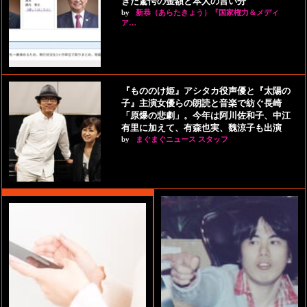
きた驚愕の金額と本人の言い分
by
新恭（あらたきょう）『国家権力＆メディ
ア…
『もののけ姫』アシタカ役声優と『太陽の
子』主演女優らの朗読と音楽で紡ぐ長崎
「原爆の悲劇」。今年は阿川佐和子、中江
有里に加えて、有森也実、魏涼子も出演
by
まぐまぐニュース スタッフ