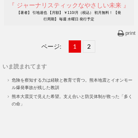
『 ジャーナリスティックなやさしい未来 』
【著者】 引地達也 【月額】 ￥110/月（税込） 初月無料！ 【発
行周期】 毎週 水曜日 発行予定
print
ページ:
固
1
固
2
,
定
定
いま読まれてます
ペ
ペ
危険を察知する力は経験と教育で育つ。熊本地震とイオンモー
ー
ー
ル爆発事故が残した教訓
ジ
ジ
熊本大震災で見えた希望。支え合いと防災体制が救った「多く
の命」