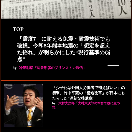
TOP
「震度7」に耐える免震・耐震技術でも
破損。令和8年熊本地震の「想定を超え
た揺れ」が明らかにした“現行基準の弱
点”
by
冷泉彰彦『冷泉彰彦のプリンストン通信』
「少子化は外国人労働者で補えばいい」の
衝撃。竹中平蔵の「構造改革」が日本にも
たらした“深刻な後遺症”
by
大村大次郎『大村大次郎の本音で役に立つ
税…