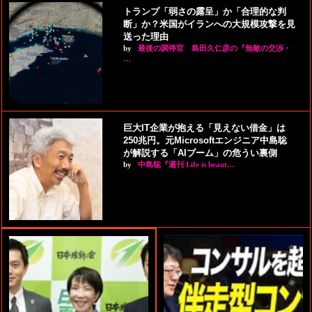
トランプ「弱さの露呈」か「合理的な判
断」か？米国がイランへの大規模攻撃を見
送った理由
by
最後の調停官 島田久仁彦の『無敵の交渉・
…
巨大IT企業が抱える「見えない借金」は
250兆円。元Microsoftエンジニア中島聡
が解説する「AIブーム」の危うい裏側
by
中島聡『週刊 Life is beaut…