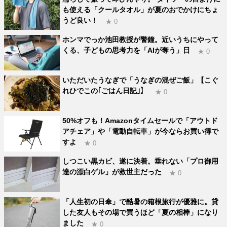
も使える「クールタオル」が夏のおでかけにちょ
うど良い！
★ 0
ホンマでっか池田教授が警鐘。近いうちにやって
くる、子どもの思考力を「AIが奪う」日
★ 0
いただいたうなぎで「うなぎの混ぜご飯」【こぐ
れひでこの｢ごはん日記｣】
★ 0
50%オフも！Amazonタイムセールで「アウトド
アチェア」や「電動自転車」が今ならお買い得で
すよ
★ 0
しつこい黒カビ、遂に決着。垂れない「プロ御用
達の漂白ゲル」が救世主だった
★ 0
「人生初の日傘」で酷暑の箱根旅行が優雅に。貸
した友人もその場で買うほど「夏の相棒」になり
ました
★ 0