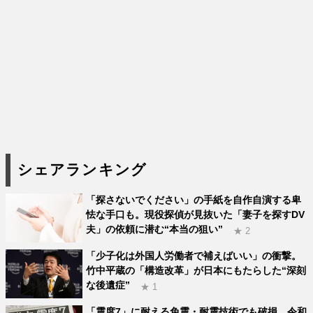
シェアランキング
「探さないでください」の手紙を自作自演する卑
怯な手口も。現役探偵が見抜いた「妻子を探すDV
夫」の依頼に潜む“本当の狙い”
★ 2
「少子化は外国人労働者で補えばいい」の衝撃。
竹中平蔵の「構造改革」が日本にもたらした“深刻
な後遺症”
★ 1
「震度7」に耐える免震・耐震技術でも破損。令和