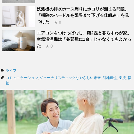
洗濯機の排水ホース周りにホコリが溜まる問題。
「掃除のハードルを限界まで下げる仕組み」を見
つけた
★ 0
エアコンをつけっぱなし、猫2匹と暮らすわが家。
空気清浄機は「各部屋に1台」じゃなくてもよかっ
た
★ 0
カ
ライフ
テ
タ
コミュニケーション
,
ジャーナリスティックなやさしい未来
,
引地達也
,
支援
,
福
ゴ
グ
祉
リ
ー