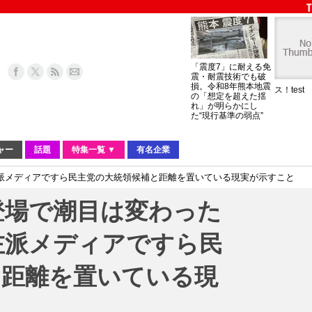
「震度7」に耐える免
震・耐震技術でも破
損。令和8年熊本地震
ス！test
の「想定を超えた揺
れ」が明らかにし
た“現行基準の弱点”
ャー
話題
特集一覧 ▼
有名企業
派メディアですら民主党の大統領候補と距離を置いている現実が示すこと
登場で潮目は変わった
左派メディアですら民
と距離を置いている現