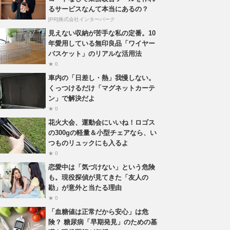
るサービスなんて本当にあるの？
[PR]株式会社インターパーク
見えない収納が苦手な私の定番。10
年愛用している無印良品「ワイヤー
バスケット」のリアルな活用法
★ 0
車内の「日差し・熱」我慢しない。
くっつけるだけ「マグネットカーテ
ン」で解決だよ
★ 0
花火大会、運動会にいいね！ロゴス
の300gの軽量＆小型チェアなら、い
つものリュックにも入るよ
★ 0
恋愛中は「気づけない」という危険
も。現役探偵が見てきた「友人の
勘」が意外と当たる理由
★ 0
「血糖値は正常だから安心」は危
険？ 糖尿病「早期発見」のための基