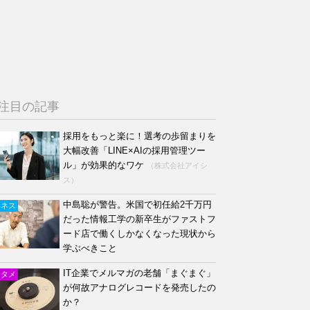
注目の記事
採用をもっと楽に！選考の歩留まりを
大幅改善「LINE×AIの採用管理ツー
ル」が効果的なワケ
（株式会社アイシ
ス）
中島聡が警告。米国で初任給2千万円
ジネス
だった情報工学の新卒生がファストフ
ード店で働くしかなくなった現状から
学ぶべきこと
IT企業でメルマガの老舗「まぐまぐ」
ンタメ
が何故アナログレコードを発売したの
か？