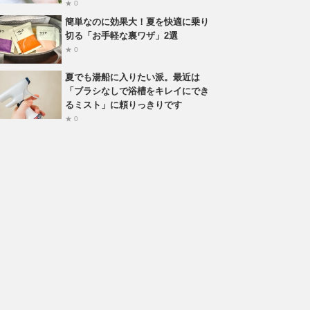
★ 0
簡単なのに効果大！夏を快適に乗り
切る「お手軽な裏ワザ」2選
★ 0
夏でも湯船に入りたい派。最近は
「ブラシなしで浴槽をキレイにでき
るミスト」に頼りっきりです
★ 0