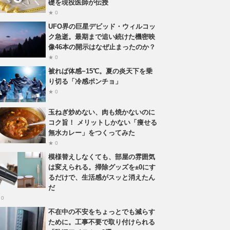
礎を現役医師が伝授
★ 0
UFO界の巨星デビッド・ウィルコッ
ク急逝。最期まで追い続けた機密映
像46本の開示はなぜ止まったのか？
★ 0
被れば体感−15℃。夏の炎天下を乗
り切る「冷感ポンチョ」
★ 0
玉ねぎ炒めない、肉も焼かないのに
コク旨！ メリットしかない「痩せる
無水カレー」をつくってみた
★ 0
模様替えしなくても、部屋の雰囲気
は変えられる。掃除グッズを±0にす
るだけで、生活感がスッと消えたん
だ
 0
不在中の不安をちょっとでも減らす
ために。工事不要で取り付けられる