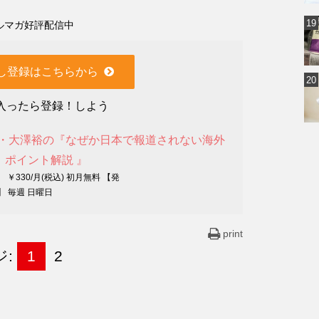
ルマガ好評配信中
し登録はこちらから
入ったら登録！しよう
ト・大澤裕の『なぜか日本で報道されない海外
』ポイント解説 』
 ￥330/月(税込) 初月無料 【発
】 毎週 日曜日
print
ジ:
1
2