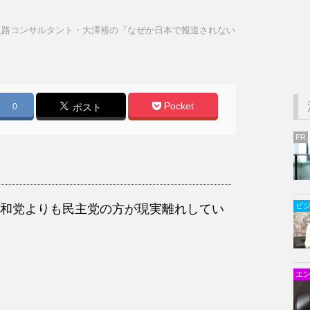
販路コンサルタント・大澤裕の『なぜか日本で報道されない
Pocket
0
ポスト
PR
ビ
和党よりも民主党の方が現実離れしてい
エ