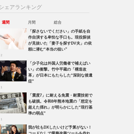
シェアランキング
週間
月間
総合
「探さないでください」の手紙を自
作自演する卑怯な手口も。現役探偵
が見抜いた「妻子を探すDV夫」の依
頼に潜む“本当の狙い”
 2
「少子化は外国人労働者で補えばい
い」の衝撃。竹中平蔵の「構造改
革」が日本にもたらした“深刻な後遺
症”
 1
「震度7」に耐える免震・耐震技術で
も破損。令和8年熊本地震の「想定を
超えた揺れ」が明らかにした“現行基
準の弱点”
 1
我が社もDXしたいけど予算がない！
コードなしで業務改善ツールを作れ