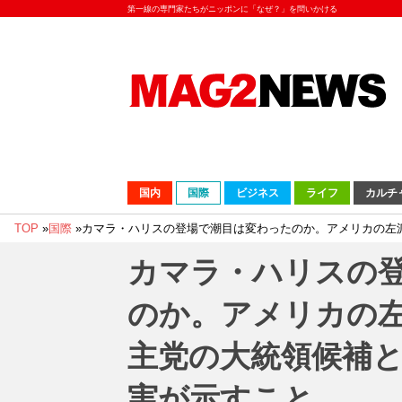
第一線の専門家たちがニッポンに「なぜ？」を問いかける
国内
国際
ビジネス
ライフ
カルチ
TOP
»
国際
»
カマラ・ハリスの登場で潮目は変わったのか。アメリカの左
カマラ・ハリスの
のか。アメリカの
主党の大統領候補
実が示すこと