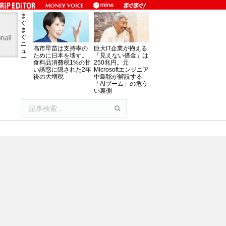
ま
ぐ
ま
ぐ
ニ
高市早苗は支持率の
巨大IT企業が抱える
ュ
ために日本を壊す。
「見えない借金」は
ー
食料品消費税1%の甘
250兆円。元
い誘惑に隠された2年
Microsoftエンジニア
後の大増税
中島聡が解説する
「AIブーム」の危う
い裏側