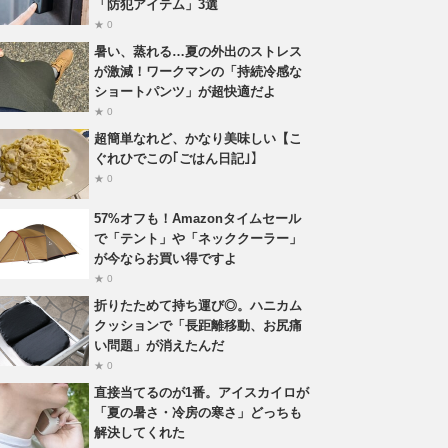
「防犯アイテム」3選
★ 0
暑い、蒸れる…夏の外出のストレス
が激減！ワークマンの「持続冷感な
ショートパンツ」が超快適だよ
★ 0
超簡単なれど、かなり美味しい【こ
ぐれひでこの｢ごはん日記｣】
★ 0
57%オフも！Amazonタイムセール
で「テント」や「ネッククーラー」
が今ならお買い得ですよ
★ 0
折りたためて持ち運び◎。ハニカム
クッションで「長距離移動、お尻痛
い問題」が消えたんだ
★ 0
直接当てるのが1番。アイスカイロが
「夏の暑さ・冷房の寒さ」どっちも
解決してくれた