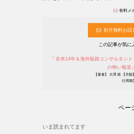
有料メ
初月無料お試
この記事が気に
『 在米14年＆海外販路コンサルタン
の怖い報道
【著者】 大澤 裕 【月額】
行周期
ペー
いま読まれてます