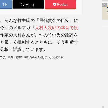
Pocket
234
ポスト
PR
。そんな竹中氏の「最低賃金の目安」に
今回のメルマガ『
大村大次郎の本音で役
作家の大村さんが、件の竹中氏の論評を
と厳しく批判するとともに、そう判断す
分析・詳説しています。
のです／原題：竹中平蔵氏の経済理論はまったく的外れ