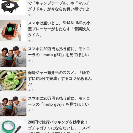
で「キャンプテーブル」や「マルチ
グリドル」が今ならお買い得ですよ
★ 0
スマホは置いとこ。SHANLINGの小
型プレーヤーがもたらす「音楽没入
タイム」
★ 0
スマホに20万円も払う前に、モトロ
ーラの「moto g37j」を見てほしい
★ 0
保冷ジャー麺弁当のススメ。「ゆで
ずに約5分で完成」するコツがあるん
だ
★ 0
スマホに20万円も払う前に、モトロ
ーラの「moto g37j」を見てほしい
★ 0
200円で旅行パッキングを効率化！
ゴチャゴチャにならないし、ロスバ