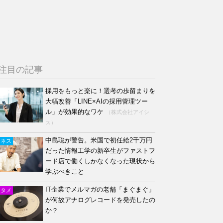
注目の記事
採用をもっと楽に！選考の歩留まりを
大幅改善「LINE×AIの採用管理ツー
ル」が効果的なワケ
（株式会社アイシ
ス）
中島聡が警告。米国で初任給2千万円
ジネス
だった情報工学の新卒生がファストフ
ード店で働くしかなくなった現状から
学ぶべきこと
IT企業でメルマガの老舗「まぐまぐ」
ンタメ
が何故アナログレコードを発売したの
か？