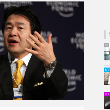
PR
ビ
エ