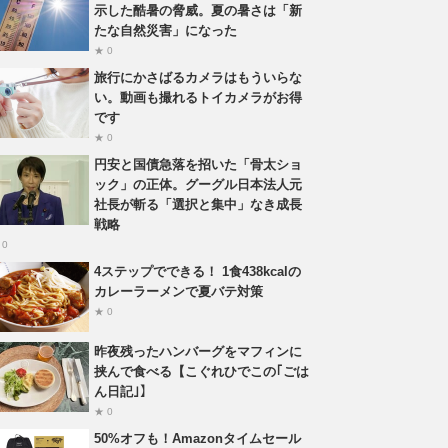
示した酷暑の脅威。夏の暑さは「新
たな自然災害」になった
★ 0
旅行にかさばるカメラはもういらな
い。動画も撮れるトイカメラがお得
です
★ 0
円安と国債急落を招いた「骨太ショ
ック」の正体。グーグル日本法人元
社長が斬る「選択と集中」なき成長
戦略
 0
4ステップでできる！ 1食438kcalの
カレーラーメンで夏バテ対策
★ 0
昨夜残ったハンバーグをマフィンに
挟んで食べる【こぐれひでこの｢ごは
ん日記｣】
★ 0
50%オフも！Amazonタイムセール