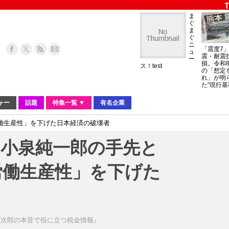
ま
ぐ
ま
ぐ
ニ
「震度7
ュ
震・耐震
ー
損。令和
ス！test
の「想定
れ」が明
た“現行基
ャー
話題
特集一覧 ▼
有名企業
働生産性」を下げた日本経済の破壊者
。小泉純一郎の手先と
労働生産性」を下げた
大次郎の本音で役に立つ税金情報』