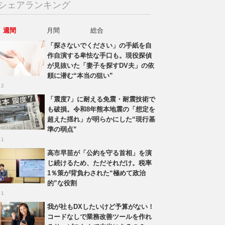
シェアランキング
週間
月間
総合
「探さないでください」の手紙を自
作自演する卑怯な手口も。現役探偵
が見抜いた「妻子を探すDV夫」の依
頼に潜む“本当の狙い”
 2
「震度7」に耐える免震・耐震技術で
も破損。令和8年熊本地震の「想定を
超えた揺れ」が明らかにした“現行基
準の弱点”
 1
高市早苗が「公約を守る首相」を演
じ続けるため、ただそれだけ。税率
1％策が背負わされた“極めて政治
的”な役割
 1
我が社もDXしたいけど予算がない！
コードなしで業務改善ツールを作れ