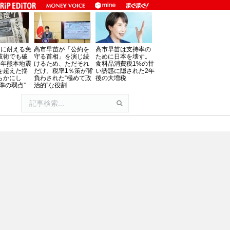
」に耐える免
高市早苗が「公約を
高市早苗は支持率の
技術でも破
守る首相」を演じ続
ために日本を壊す。
8年熊本地震
けるため、ただそれ
食料品消費税1%の甘
を超えた揺
だけ。税率1％策が背
い誘惑に隠された2年
らかにし
負わされた“極めて政
後の大増税
準の弱点”
治的”な役割