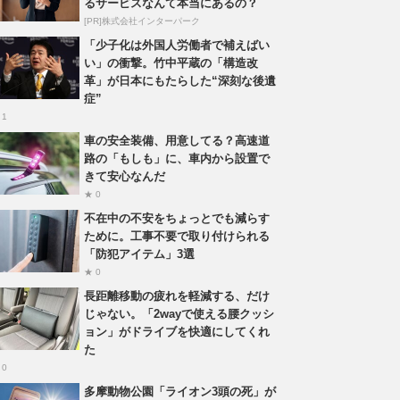
るサービスなんて本当にあるの？
[PR]株式会社インターパーク
「少子化は外国人労働者で補えばい
い」の衝撃。竹中平蔵の「構造改
革」が日本にもたらした“深刻な後遺
症”
 1
車の安全装備、用意してる？高速道
路の「もしも」に、車内から設置で
きて安心なんだ
★ 0
不在中の不安をちょっとでも減らす
ために。工事不要で取り付けられる
「防犯アイテム」3選
★ 0
長距離移動の疲れを軽減する、だけ
じゃない。「2wayで使える腰クッシ
ョン」がドライブを快適にしてくれ
た
 0
多摩動物公園「ライオン3頭の死」が