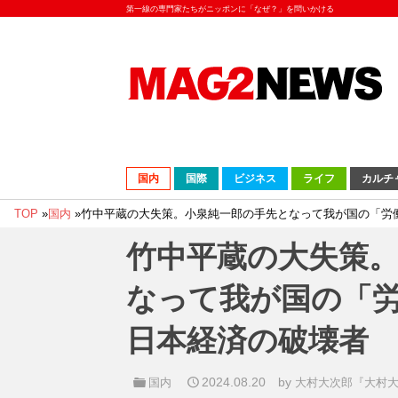
第一線の専門家たちがニッポンに「なぜ？」を問いかける
国内
国際
ビジネス
ライフ
カルチ
TOP
»
国内
»
竹中平蔵の大失策。小泉純一郎の手先となって我が国の「労
竹中平蔵の大失策
なって我が国の「
日本経済の破壊者
2024.08.20
by
国内
大村大次郎『大村