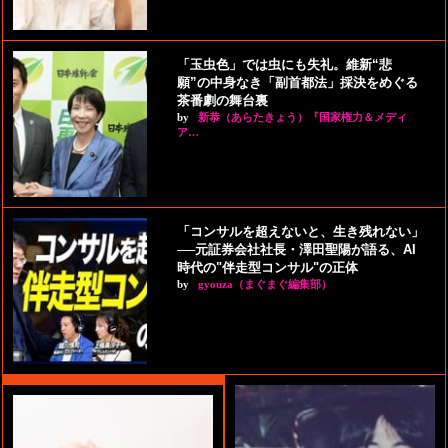
「玉虫色」では虫にも失礼。維新“悲
願”の中身なき「副首都法」採決をめぐる
茶番劇の舞台裏
by
新恭（あらたきょう）『国家権力＆メディ
ア…
「コンサルを超えないと、生き残れない」
──元証券会社社長・澤田聖陽が語る、AI
時代の"伴走型コンサル"の正体
by
gyouza（まぐまぐ編集部）