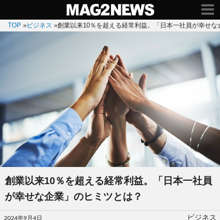
TOP
»
ビジネス
»
創業以来10％を超える経常利益。「日本一社員が幸せな
創業以来10％を超える経常利益。「日本一社員
が幸せな企業」のヒミツとは？
投
ビジネス
2024年9月4日