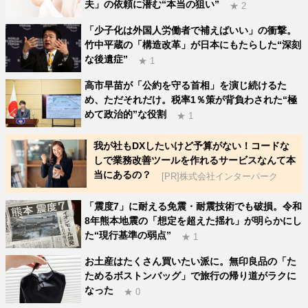
夫」の依頼に潜む“本当の狙い”
★ 2
「少子化は外国人労働者で補えばいい」の衝撃。
竹中平蔵の「構造改革」が日本にもたらした“深刻
な後遺症”
★ 1
高市早苗が「公約を守る首相」を演じ続けるた
め、ただそれだけ。税率1％策が背負わされた“極
めて政治的”な役割
★ 1
我が社もDXしたいけど予算がない！コードな
しで業務改善ツールを作れるサービスなんて本
当にあるの？
[PR]株式会社インターパーク
「震度7」に耐える免震・耐震技術でも破損。令和
8年熊本地震の「想定を超えた揺れ」が明らかにし
た“現行基準の弱点”
★ 1
お土産はたくさん買いたい派に。無印良品の「た
ためるボストンバッグ」で旅行の帰り道がラクに
なった
★ 0