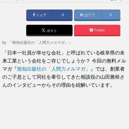
稿
日:
シェア
0
はてブ
0
Pocket
ポスト
by
『致知出版社の「人間力メルマガ」』
「日本一社員が幸せな会社」と呼ばれている岐阜県の未
来工業という会社をご存じでしょうか？ 今回の無料メル
マガ『
致知出版社の「人間力メルマガ」
』では、創業者
のご子息として同社を牽引してきた相談役の山田雅裕さ
んのインタビューからその理由を紐解いています。