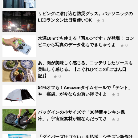
リビングに溶け込む防災グッズ。パナソニックの
LEDランタンは日常使いOK
★ 0
水深10mでも使える「写ルンです」が登場！ コン
ビニから写真のデータ化もできちゃうよ
★ 0
あ、肉が美味しく感じる。コッテリしたソースも
美味しく感じる。【こぐれひでこの｢ごはん日
記｣】
★ 0
54%オフも！Amazonタイムセールで「テント」
や「寝袋」が今ならお買い得ですよ
★ 0
バッグインの小サイズで「30時間キンキン保
冷」。宇宙服素材が鍵なんだってさ
★ 0
「ダイバーズはゴツい」を払拭。シチズン新作は