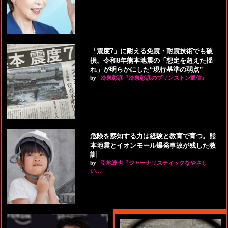
「震度7」に耐える免震・耐震技術でも破
損。令和8年熊本地震の「想定を超えた揺
れ」が明らかにした“現行基準の弱点”
by
冷泉彰彦『冷泉彰彦のプリンストン通信』
危険を察知する力は経験と教育で育つ。熊
本地震とイオンモール爆発事故が残した教
訓
by
引地達也『ジャーナリスティックなやさし
い…