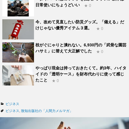
日常使いにちょうどいい
★ 0
今、改めて見直したい防災グッズ。「備える」だ
けじゃない優秀アイテム３選。
★ 0
枝がぐにゃりと潰れない。6,930円の「武骨な園芸
ハサミ」に替えて大正解でした
★ 0
やっぱり現金は持っておきたくて。約3年、ハイタ
イドの「透明ケース」を財布代わりに使って感じ
たこと
★ 0
カ
ビジネス
テ
タ
ビジネス
,
致知出版社の「人間力メルマガ」
ゴ
グ
リ
ー