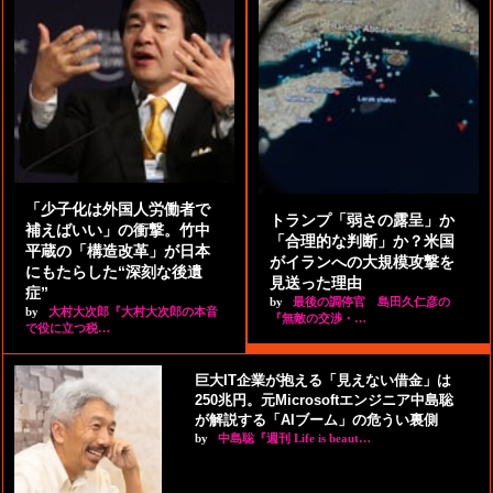
「少子化は外国人労働者で
トランプ「弱さの露呈」か
補えばいい」の衝撃。竹中
「合理的な判断」か？米国
平蔵の「構造改革」が日本
がイランへの大規模攻撃を
にもたらした“深刻な後遺
見送った理由
症”
by
最後の調停官 島田久仁彦の
by
大村大次郎『大村大次郎の本音
『無敵の交渉・…
で役に立つ税…
巨大IT企業が抱える「見えない借金」は
250兆円。元Microsoftエンジニア中島聡
が解説する「AIブーム」の危うい裏側
by
中島聡『週刊 Life is beaut…