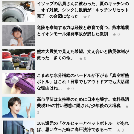
イソップの店員さんに教わった、夏のキッチンの
ニオイ対策。シンクに数滴が「キッチンリセット
完了」の合図になった
★ 0
危険を察知する力は経験と教育で育つ。熊本地震
とイオンモール爆発事故が残した教訓
★ 0
熊本大震災で見えた希望。支え合いと防災体制が
救った「多くの命」
★ 0
こまめな水分補給のハードルが下がる「真空断熱
ボトル」はこれ！日常でもアウトドアでも大活躍
な理由はね…
★ 0
高市早苗は支持率のために日本を壊す。食料品消
費税1%の甘い誘惑に隠された2年後の大増税
★
0
10%還元の「ケルヒャーとペットボトル」があれ
ば、思い立った時に高圧洗浄できるって
★ 0