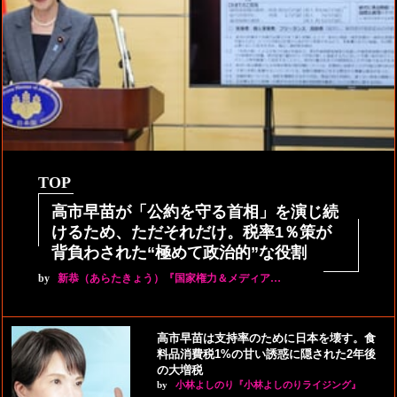
TOP
高市早苗が「公約を守る首相」を演じ続
けるため、ただそれだけ。税率1％策が
背負わされた“極めて政治的”な役割
by
新恭（あらたきょう）『国家権力＆メディア…
高市早苗は支持率のために日本を壊す。食
料品消費税1%の甘い誘惑に隠された2年後
の大増税
by
小林よしのり『小林よしのりライジング』