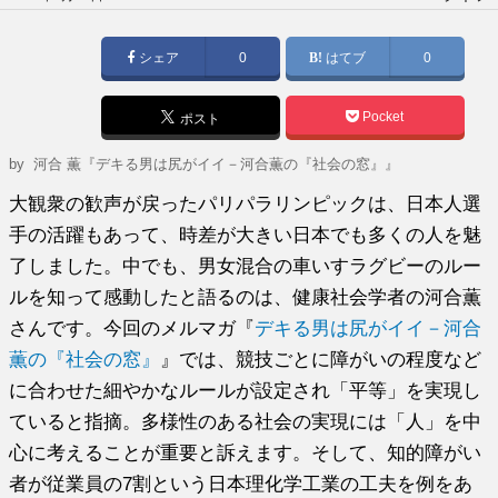
稿
日:
シェア
0
はてブ
0
Pocket
ポスト
by
河合 薫『デキる男は尻がイイ－河合薫の『社会の窓』』
大観衆の歓声が戻ったパリパラリンピックは、日本人選
手の活躍もあって、時差が大きい日本でも多くの人を魅
了しました。中でも、男女混合の車いすラグビーのルー
ルを知って感動したと語るのは、健康社会学者の河合薫
さんです。今回のメルマガ『
デキる男は尻がイイ－河合
薫の『社会の窓』
』では、競技ごとに障がいの程度など
に合わせた細やかなルールが設定され「平等」を実現し
ていると指摘。多様性のある社会の実現には「人」を中
心に考えることが重要と訴えます。そして、知的障がい
者が従業員の7割という日本理化学工業の工夫を例をあ