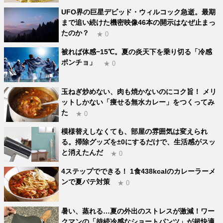
UFO界の巨星デビッド・ウィルコック急逝。最期
まで追い続けた機密映像46本の開示はなぜ止まっ
たのか？
★ 0
被れば体感−15℃。夏の炎天下を乗り切る「冷感
ポンチョ」
★ 0
玉ねぎ炒めない、肉も焼かないのにコク旨！ メリ
ットしかない「痩せる無水カレー」をつくってみ
た
★ 0
模様替えしなくても、部屋の雰囲気は変えられ
る。掃除グッズを±0にするだけで、生活感がスッ
と消えたんだ
★ 0
4ステップでできる！ 1食438kcalのカレーラーメ
ンで夏バテ対策
★ 0
暑い、蒸れる…夏の外出のストレスが激減！ワー
クマンの「持続冷感なショートパンツ」が超快適