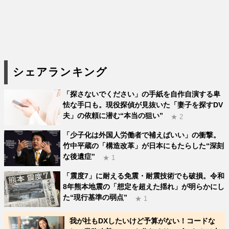
シェアランキング
「探さないでください」の手紙を自作自演する卑
怯な手口も。現役探偵が見抜いた「妻子を探すDV
夫」の依頼に潜む“本当の狙い”
★ 2
「少子化は外国人労働者で補えばいい」の衝撃。
竹中平蔵の「構造改革」が日本にもたらした“深刻
な後遺症”
★ 1
「震度7」に耐える免震・耐震技術でも破損。令和
8年熊本地震の「想定を超えた揺れ」が明らかにし
た“現行基準の弱点”
★ 1
我が社もDXしたいけど予算がない！コードな