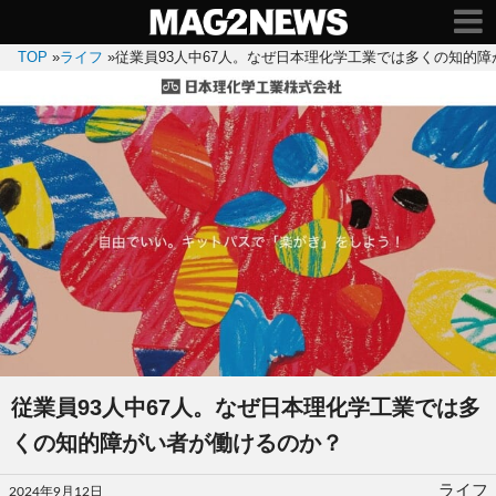
TOP
»
ライフ
»
従業員93人中67人。なぜ日本理化学工業では多くの知的
従業員93人中67人。なぜ日本理化学工業では多
くの知的障がい者が働けるのか？
投
ライフ
2024年9月12日