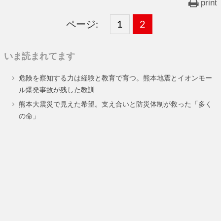
print
ページ:
固
1
固
2
,
定
定
いま読まれてます
ペ
ペ
危険を察知する力は経験と教育で育つ。熊本地震とイオンモー
ー
ー
ル爆発事故が残した教訓
ジ
ジ
熊本大震災で見えた希望。支え合いと防災体制が救った「多く
の命」