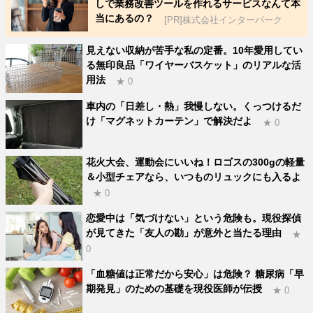
しで業務改善ツールを作れるサービスなんて本
当にあるの？
[PR]株式会社インターパーク
見えない収納が苦手な私の定番。10年愛用してい
る無印良品「ワイヤーバスケット」のリアルな活
用法
★ 0
車内の「日差し・熱」我慢しない。くっつけるだ
け「マグネットカーテン」で解決だよ
★ 0
花火大会、運動会にいいね！ロゴスの300gの軽量
＆小型チェアなら、いつものリュックにも入るよ
★ 0
恋愛中は「気づけない」という危険も。現役探偵
が見てきた「友人の勘」が意外と当たる理由
★
0
「血糖値は正常だから安心」は危険？ 糖尿病「早
期発見」のための基礎を現役医師が伝授
★ 0