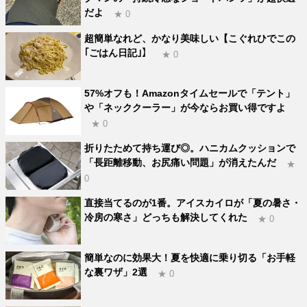
だよ
★ 0
超簡単なれど、かなり美味しい【こぐれひでこの
｢ごはん日記｣】
★ 0
57%オフも！Amazonタイムセールで「テント」
や「ネッククーラー」が今ならお買い得ですよ
★ 0
折りたためて持ち運び◎。ハニカムクッションで
「長距離移動、お尻痛い問題」が消えたんだ
★
0
直接当てるのが1番。アイスカイロが「夏の暑さ・
冷房の寒さ」どっちも解決してくれた
★ 0
簡単なのに効果大！夏を快適に乗り切る「お手軽
な裏ワザ」2選
★ 0