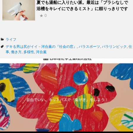
夏でも湯船に入りたい派。最近は「ブラシなしで
浴槽をキレイにできるミスト」に頼りっきりです
★ 0
カ
ライフ
テ
タ
デキる男は尻がイイ－河合薫の『社会の窓』
,
パラスポーツ
,
パラリンピック
,
仕
ゴ
グ
事
,
働き方
,
多様性
,
河合薫
リ
ー