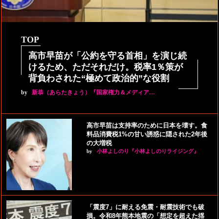
TOP
高市早苗が「公約を守る首相」を演じ続
けるため、ただそれだけ。税率1％策が
背負わされた“極めて政治的”な役割
by
新恭（あらたきょう）『国家権力＆メディア…
高市早苗は支持率のために日本を壊す。食
料品消費税1%の甘い誘惑に隠された2年後
の大増税
by
小林よしのり『小林よしのりライジング』
「震度7」に耐える免震・耐震技術でも破
損。令和8年熊本地震の「想定を超えた揺