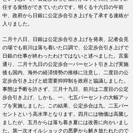
任する覚悟ができていたのです。明くる十六日の午前
中、政府から日銀に公定歩合引き上げを了承する連絡が
入りました。
二月十八日、日銀は公定歩合引き上げを発表、記者会見
の場でも前川は落ち着いた口調で、公定歩合引き上げで
日銀の仕事が終わったわけではないと述べました。言葉
通り、二月十九日の公定歩合一パーセント引き上げ実施
後も国内、海外の経済情勢の推移に注意し、二度目の公
定歩合引き上げと総需要抑抑制を政府と協議しました。
事態は予断を許さず、三月十九日、前川は二度目の公定
歩合引き上げ、しかも、一、七五パーセントの大幅アッ
プを実施しました。この結果、公定歩合は九、二五パー
セントという高水準となります。四月には物価は高騰し
ましたが、五月からは落ち着き夏には改善に向かいまし
た。第一次オイルショックの悪夢から解き放たれたので