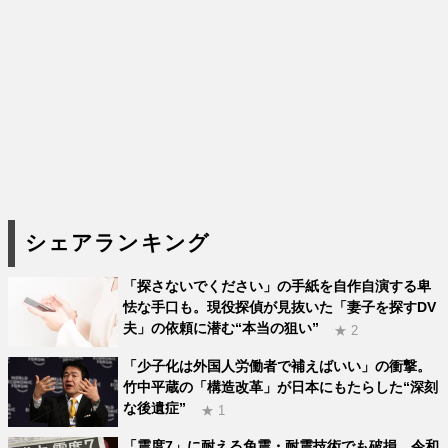
シェアランキング
「探さないでください」の手紙を自作自演する卑
怯な手口も。現役探偵が見抜いた「妻子を探すDV
夫」の依頼に潜む“本当の狙い”
★ 2
「少子化は外国人労働者で補えばいい」の衝撃。
竹中平蔵の「構造改革」が日本にもたらした“深刻
な後遺症”
★ 1
「震度7」に耐える免震・耐震技術でも破損。令和