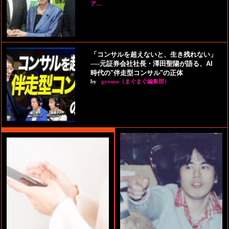
ア…
「コンサルを超えないと、生き残れない」
──元証券会社社長・澤田聖陽が語る、AI
時代の"伴走型コンサル"の正体
by
gyouza（まぐまぐ編集部）