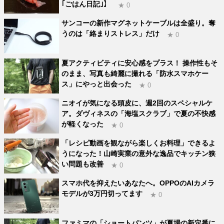
｢ごはん日記｣】
★ 0
サンコーの新作マグネットケーブルは全盛り。奪
うのは「絡まりストレス」だけ
★ 0
夏アクティビティに安心感をプラス！ 操作性もそ
のまま、写真も綺麗に撮れる「防水スマホケー
ス」にやっと出会った
★ 0
ニオイが気になる頭皮に、週2回のスペシャルケ
ア。ダヴィネスの「海塩スクラブ」で夏の不快感
が軽くなった
★ 0
「レシピ動画を観ながら楽しくお料理」できるよ
うになった！山崎実業の意外な逸品でキッチン狭
い問題も改善
★ 0
スマホ代を抑えたいあなたへ。OPPOのAIカメラ
モデルが3万円切ってます
★ 0
ファミマの「ショートパンツ」が夏場の新定番に