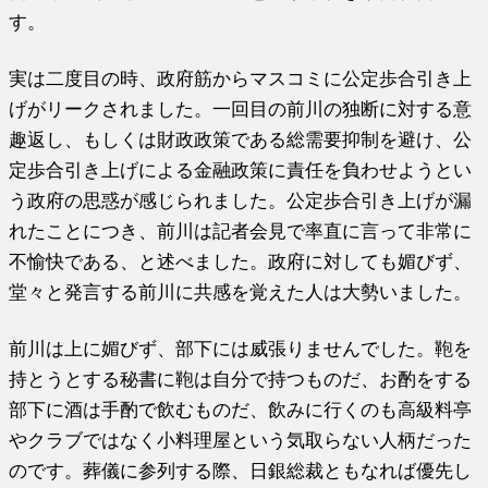
す。
実は二度目の時、政府筋からマスコミに公定歩合引き上
げがリークされました。一回目の前川の独断に対する意
趣返し、もしくは財政政策である総需要抑制を避け、公
定歩合引き上げによる金融政策に責任を負わせようとい
う政府の思惑が感じられました。公定歩合引き上げが漏
れたことにつき、前川は記者会見で率直に言って非常に
不愉快である、と述べました。政府に対しても媚びず、
堂々と発言する前川に共感を覚えた人は大勢いました。
前川は上に媚びず、部下には威張りませんでした。鞄を
持とうとする秘書に鞄は自分で持つものだ、お酌をする
部下に酒は手酌で飲むものだ、飲みに行くのも高級料亭
やクラブではなく小料理屋という気取らない人柄だった
のです。葬儀に参列する際、日銀総裁ともなれば優先し