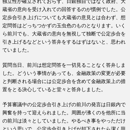
独立性が確立されておらず、日銀独自ではなく政府、大
蔵省の意向を受け入れての回答するのが慣例でした。公
定歩合引き上げについても大蔵省の意見とは合わず、想
定問答はどっちつかずの玉虫色のものとなります。いく
ら前川でも、大蔵省の意向を無視して独断で公定歩合を
引き上げるなどという答弁をするはずはないと、思われ
ていました。
質問当日、前川は想定問答を一切見ることなく答弁しま
した。どういう事情があっても、金融政策の変更が必要
と判断される場合には公定歩合を含めて金融政策上の措
置をとる決心していると堂々と答弁しました。
予算審議中の公定歩合引き上げの前川の発言は日銀内で
興奮を持って迎えられました。周囲が沸くのを他所に当
の前川は淡々としていました。やるべき事をやっただけ
という思いで、公定歩合引き上げが却下されたら潔く辞