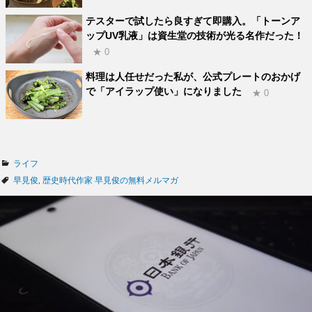
テスターで試したら良すぎて即購入。「トーンア
ップUV乳液」は資生堂の技術が光る名作だった！
★ 0
料理は人任せだった私が、公式プレートのおかげ
で「アイラップ使い」になりました
★ 0
カ
ライフ
テ
タ
早見俊
,
歴史時代作家 早見俊の無料メルマガ
ゴ
グ
リ
ー