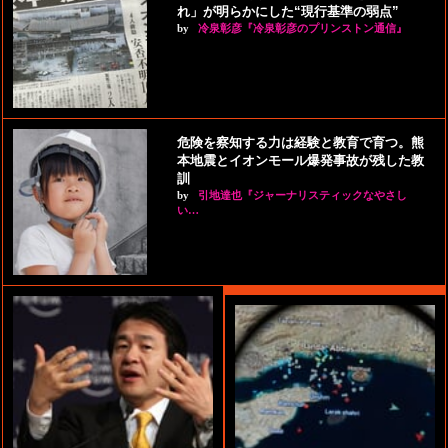
れ」が明らかにした“現行基準の弱点”
by
冷泉彰彦『冷泉彰彦のプリンストン通信』
危険を察知する力は経験と教育で育つ。熊
本地震とイオンモール爆発事故が残した教
訓
by
引地達也『ジャーナリスティックなやさし
い…