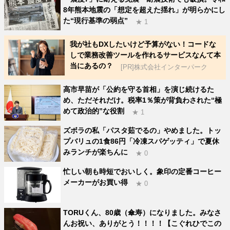
8年熊本地震の「想定を超えた揺れ」が明らかにし
た“現行基準の弱点”
★ 1
我が社もDXしたいけど予算がない！コードな
しで業務改善ツールを作れるサービスなんて本
当にあるの？
[PR]株式会社インターパーク
高市早苗が「公約を守る首相」を演じ続けるた
め、ただそれだけ。税率1％策が背負わされた“極
めて政治的”な役割
★ 1
ズボラの私「パスタ茹でるの」やめました。トッ
プバリュの1食86円「冷凍スパゲッティ」で夏休
みランチが楽ちんに
★ 0
忙しい朝も時短でおいしく。象印の定番コーヒー
メーカーがお買い得
★ 0
TORUくん、80歳（傘寿）になりました。みなさ
んお祝い、ありがとう！！！！【こぐれひでこの