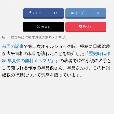
稿
日:
シェア
17
はてブ
0
Pocket
ポスト
by
『歴史時代作家 早見俊の無料メルマガ』
前回の記事
で第二次オイルショック時、極秘に日銀総裁
が大平首相の私邸を訪ねたことを紹介した『
歴史時代作
家 早見俊の無料メルマガ」
』の著者で時代小説の名手と
して知られる作家の早見俊さん。早見さんは、この日銀
総裁の行動について賛辞を贈っています。