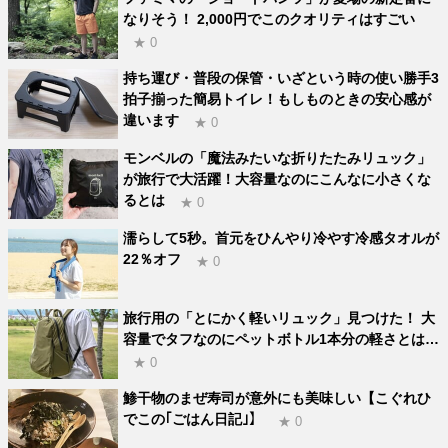
なりそう！ 2,000円でこのクオリティはすごい
★ 0
持ち運び・普段の保管・いざという時の使い勝手3
拍子揃った簡易トイレ！もしものときの安心感が
違います
★ 0
モンベルの「魔法みたいな折りたたみリュック」
が旅行で大活躍！大容量なのにこんなに小さくな
るとは
★ 0
濡らして5秒。首元をひんやり冷やす冷感タオルが
22％オフ
★ 0
旅行用の「とにかく軽いリュック」見つけた！ 大
容量でタフなのにペットボトル1本分の軽さとは…
★ 0
鯵干物のまぜ寿司が意外にも美味しい【こぐれひ
でこの｢ごはん日記｣】
★ 0