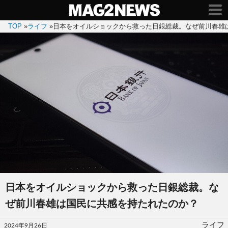
TOP
»
ライフ
»
日本をオイルショックから救った日銀総裁。なぜ前川春雄
日本をオイルショックから救った日銀総裁。な
ぜ前川春雄は国民に共感を持たれたのか？
投
ライフ
2024年9月26日