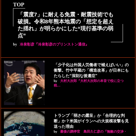
TOP
「震度7」に耐える免震・耐震技術でも
破損。令和8年熊本地震の「想定を超え
た揺れ」が明らかにした“現行基準の弱
点”
by
冷泉彰彦『冷泉彰彦のプリンストン通信』
「少子化は外国人労働者で補えばいい」の
衝撃。竹中平蔵の「構造改革」が日本にも
たらした“深刻な後遺症”
by
大村大次郎『大村大次郎の本音で役に立つ
税…
トランプ「弱さの露呈」か「合理的な判
断」か？米国がイランへの大規模攻撃を見
送った理由
by
最後の調停官 島田久仁彦の『無敵の交渉・