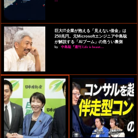
…
巨大IT企業が抱える「見えない借金」は
250兆円。元Microsoftエンジニア中島聡
が解説する「AIブーム」の危うい裏側
by
中島聡『週刊 Life is beaut…