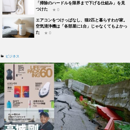
「掃除のハードルを限界まで下げる仕組み」を見
つけた
★ 0
エアコンをつけっぱなし、猫2匹と暮らすわが家。
空気清浄機は「各部屋に1台」じゃなくてもよかっ
た
★ 0
カ
ビジネス
テ
ゴ
リ
ー