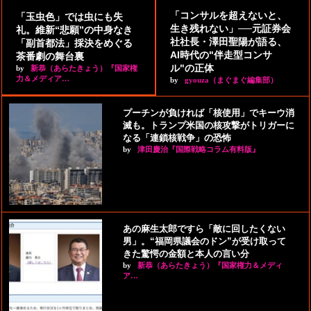
「コンサルを超えないと、
「玉虫色」では虫にも失
生き残れない」──元証券会
礼。維新“悲願”の中身なき
社社長・澤田聖陽が語る、
「副首都法」採決をめぐる
AI時代の"伴走型コンサ
茶番劇の舞台裏
ル"の正体
by
新恭（あらたきょう）『国家権
力＆メディア…
by
gyouza（まぐまぐ編集部）
プーチンが負ければ「核使用」でキーウ消
滅も。トランプ米国の核攻撃がトリガーに
なる「連鎖核戦争」の恐怖
by
津田慶治『国際戦略コラム有料版』
あの麻生太郎ですら「敵に回したくない
男」。“福岡県議会のドン”が受け取って
きた驚愕の金額と本人の言い分
by
新恭（あらたきょう）『国家権力＆メディ
ア…