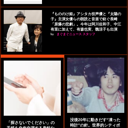
『もののけ姫』アシタカ役声優と『太陽の
子』主演女優らの朗読と音楽で紡ぐ長崎
「原爆の悲劇」。今年は阿川佐和子、中江
有里に加えて、有森也実、魏涼子も出演
by
まぐまぐニュース スタッフ
没後20年に動きだす“凍った
「探さないでください」の
時計”の針。世界的シティポ
手紙を自作自演する卑怯な