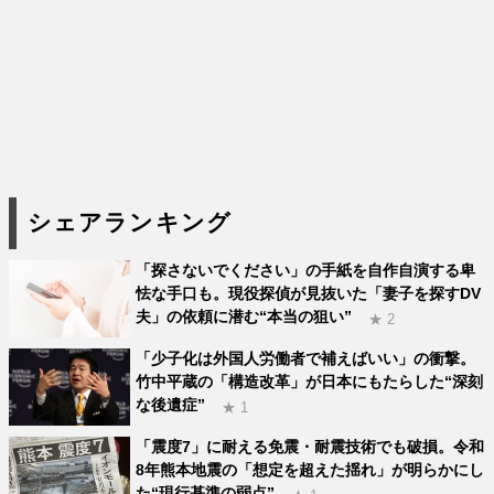
シェアランキング
「探さないでください」の手紙を自作自演する卑
怯な手口も。現役探偵が見抜いた「妻子を探すDV
夫」の依頼に潜む“本当の狙い”
★ 2
「少子化は外国人労働者で補えばいい」の衝撃。
竹中平蔵の「構造改革」が日本にもたらした“深刻
な後遺症”
★ 1
「震度7」に耐える免震・耐震技術でも破損。令和
8年熊本地震の「想定を超えた揺れ」が明らかにし
た“現行基準の弱点”