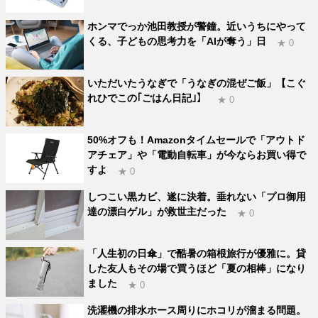
ホンマでっか池田教授が警鐘。近いうちにやって
くる、子どもの思考力を「AIが奪う」日
★ 0
いただいたうなぎで「うなぎの混ぜご飯」【こぐ
れひでこの｢ごはん日記｣】
★ 0
50%オフも！Amazonタイムセールで「アウトド
アチェア」や「電動自転車」が今ならお買い得で
すよ
★ 0
しつこい黒カビ、遂に決着。垂れない「プロ御用
達の漂白ゲル」が救世主だった
★ 0
「人生初の日傘」で酷暑の箱根旅行が優雅に。貸
した友人もその場で買うほど「夏の相棒」になり
ました
★ 0
洗濯機の排水ホース周りにホコリが溜まる問題。