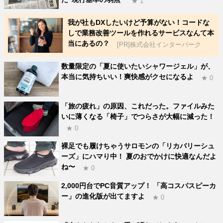
★ 1
我が社もDXしたいけど予算がない！コードな
しで業務改善ツールを作れるサービスなんて本
当にあるの？
[PR]株式会社インターパーク
数量限定の「夏に使いたいシャワージェル」が、
本当に気持ちいい！爽快感がクセになるよ
★ 0
「旅の疲れ」の原因、これだった。ファイルみた
いに薄くなる「椅子」でつらさが大幅に減った！
★ 0
裸足でも履けちゃうサロモンの「リカバリーシュ
ーズ」にハマり中！ 夏のおでかけに快適なんだよ
ね〜
★ 0
2,000円台でPC音質アップ！ 「高コスパスピーカ
ー」の進化版が出てますよ
★ 0