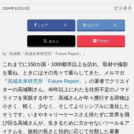
投
ビジネス
2024年12月13日
稿
日:
シェア
0
はてブ
0
Pocket
ポスト
by
高城剛『高城未来研究所「Future Report」』
これまでに150カ国・1000都市以上を訪れ、取材や撮影
を重ね、ときにはその先々で暮らしてきた、メルマガ
『
高城未来研究所「Future Report」
』の著者でクリエイ
ターの高城剛さん。40年以上にわたる住所不定のノマド
ライフを実践する中で、高城さんが年々携行する荷物は
小さく、軽く、少なく、そしてよりシンプルに進化した
そうです。いまやキャリーケースさえ持たずに世界を飛
び回る高城さんが、生きるために欠かせないツール＆ア
イテムを、旅程の長さと目的に応じて分類した著書