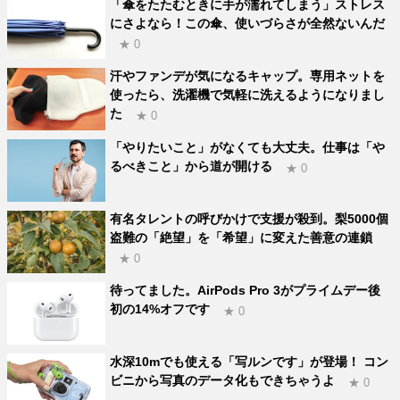
「傘をたたむときに手が濡れてしまう」ストレス
にさよなら！この傘、使いづらさが全然ないんだ
★ 0
汗やファンデが気になるキャップ。専用ネットを
使ったら、洗濯機で気軽に洗えるようになりまし
た
★ 0
「やりたいこと」がなくても大丈夫。仕事は「や
るべきこと」から道が開ける
★ 0
有名タレントの呼びかけで支援が殺到。梨5000個
盗難の「絶望」を「希望」に変えた善意の連鎖
★ 0
待ってました。AirPods Pro 3がプライムデー後
初の14%オフです
★ 0
水深10mでも使える「写ルンです」が登場！ コン
ビニから写真のデータ化もできちゃうよ
★ 0