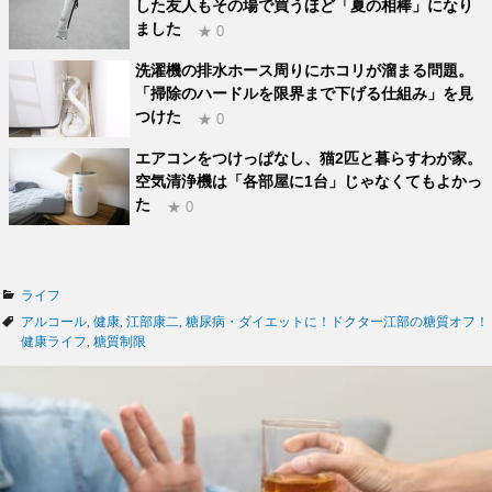
した友人もその場で買うほど「夏の相棒」になり
ました
★ 0
洗濯機の排水ホース周りにホコリが溜まる問題。
「掃除のハードルを限界まで下げる仕組み」を見
つけた
★ 0
エアコンをつけっぱなし、猫2匹と暮らすわが家。
空気清浄機は「各部屋に1台」じゃなくてもよかっ
た
★ 0
カ
ライフ
テ
タ
アルコール
,
健康
,
江部康二
,
糖尿病・ダイエットに！ドクター江部の糖質オフ！
ゴ
グ
健康ライフ
,
糖質制限
リ
ー