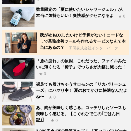
数量限定の「夏に使いたいシャワージェル」が、
本当に気持ちいい！爽快感がクセになるよ
★ 0
我が社もDXしたいけど予算がない！コードな
しで業務改善ツールを作れるサービスなんて本
当にあるの？
[PR]株式会社インターパーク
「旅の疲れ」の原因、これだった。ファイルみた
いに薄くなる「椅子」でつらさが大幅に減った！
★ 0
裸足でも履けちゃうサロモンの「リカバリーシュ
ーズ」にハマり中！ 夏のおでかけに快適なんだよ
ね〜
★ 0
あ、肉が美味しく感じる。コッテリしたソースも
美味しく感じる。【こぐれひでこの｢ごはん日
記｣】
★ 0
2,000円台でPC音質アップ！ 「高コスパスピーカ