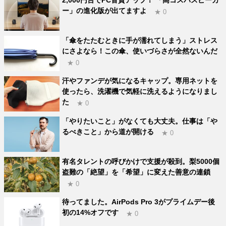
ー」の進化版が出てますよ
★ 0
「傘をたたむときに手が濡れてしまう」ストレス
にさよなら！この傘、使いづらさが全然ないんだ
★ 0
汗やファンデが気になるキャップ。専用ネットを
使ったら、洗濯機で気軽に洗えるようになりまし
た
★ 0
「やりたいこと」がなくても大丈夫。仕事は「や
るべきこと」から道が開ける
★ 0
有名タレントの呼びかけで支援が殺到。梨5000個
盗難の「絶望」を「希望」に変えた善意の連鎖
★ 0
待ってました。AirPods Pro 3がプライムデー後
初の14%オフです
★ 0