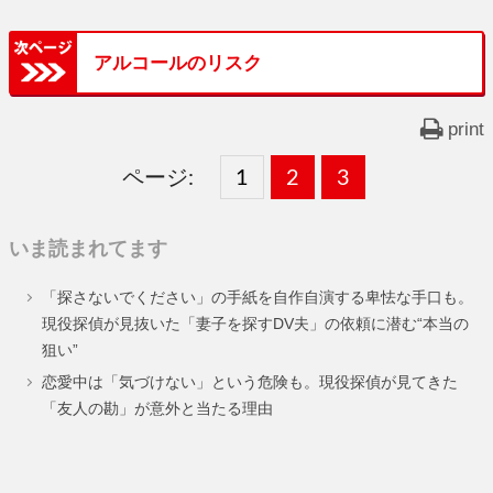
アルコールのリスク
print
ページ:
固
1
固
2
,
固
3
,
定
定
定
いま読まれてます
ペ
ペ
ペ
「探さないでください」の手紙を自作自演する卑怯な手口も。
ー
ー
ー
現役探偵が見抜いた「妻子を探すDV夫」の依頼に潜む“本当の
狙い”
ジ
ジ
ジ
恋愛中は「気づけない」という危険も。現役探偵が見てきた
「友人の勘」が意外と当たる理由