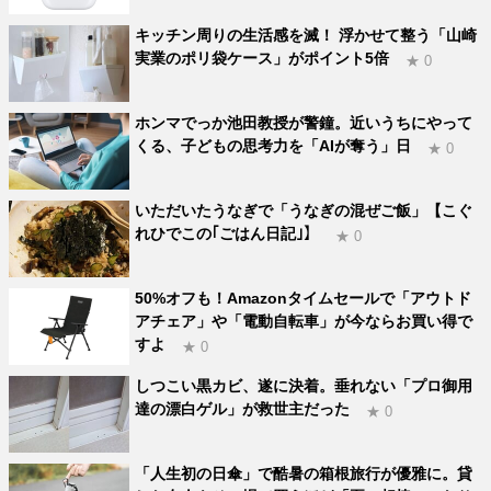
キッチン周りの生活感を滅！ 浮かせて整う「山崎
実業のポリ袋ケース」がポイント5倍
★ 0
ホンマでっか池田教授が警鐘。近いうちにやって
くる、子どもの思考力を「AIが奪う」日
★ 0
いただいたうなぎで「うなぎの混ぜご飯」【こぐ
れひでこの｢ごはん日記｣】
★ 0
50%オフも！Amazonタイムセールで「アウトド
アチェア」や「電動自転車」が今ならお買い得で
すよ
★ 0
しつこい黒カビ、遂に決着。垂れない「プロ御用
達の漂白ゲル」が救世主だった
★ 0
「人生初の日傘」で酷暑の箱根旅行が優雅に。貸