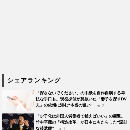
シェアランキング
「探さないでください」の手紙を自作自演する卑
怯な手口も。現役探偵が見抜いた「妻子を探すDV
夫」の依頼に潜む“本当の狙い”
★ 2
「少子化は外国人労働者で補えばいい」の衝撃。
竹中平蔵の「構造改革」が日本にもたらした“深刻
な後遺症”
★ 1