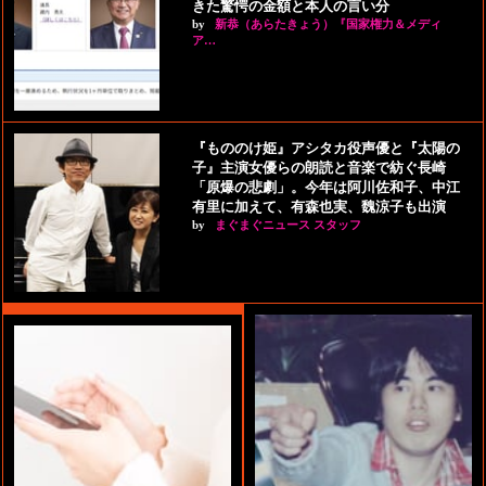
きた驚愕の金額と本人の言い分
by
新恭（あらたきょう）『国家権力＆メディ
ア…
『もののけ姫』アシタカ役声優と『太陽の
子』主演女優らの朗読と音楽で紡ぐ長崎
「原爆の悲劇」。今年は阿川佐和子、中江
有里に加えて、有森也実、魏涼子も出演
by
まぐまぐニュース スタッフ