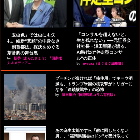
「コンサルを超えないと、
「玉虫色」では虫にも失
生き残れない」──元証券会
礼。維新“悲願”の中身なき
社社長・澤田聖陽が語る、
「副首都法」採決をめぐる
AI時代の"伴走型コンサ
茶番劇の舞台裏
ル"の正体
by
新恭（あらたきょう）『国家権
力＆メディア…
by
gyouza（まぐまぐ編集部）
プーチンが負ければ「核使用」でキーウ消
滅も。トランプ米国の核攻撃がトリガーに
なる「連鎖核戦争」の恐怖
by
津田慶治『国際戦略コラム有料版』
あの麻生太郎ですら「敵に回したくない
男」。“福岡県議会のドン”が受け取って