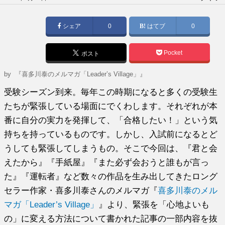
稿
日:
シェア
0
はてブ
0
Pocket
ポスト
by
『喜多川泰のメルマガ「Leader’s Village」』
受験シーズン到来。毎年この時期になると多くの受験生
たちが緊張している場面にでくわします。それぞれが本
番に自分の実力を発揮して、「合格したい！」という気
持ちを持っているものです。しかし、入試前になるとど
うしても緊張してしまうもの。そこで今回は、『君と会
えたから』『手紙屋』『また必ず会おうと誰もが言っ
た』『運転者』など数々の作品を生み出してきたロング
セラー作家・喜多川泰さんのメルマガ『
喜多川泰のメル
マガ「Leader’s Village」
』より、緊張を「心地よいも
の」に変える方法について書かれた記事の一部内容を抜