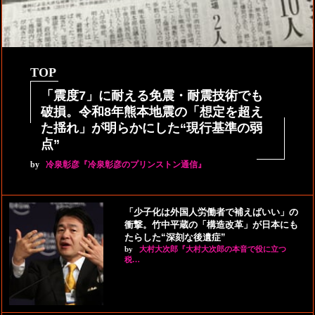
TOP
「震度7」に耐える免震・耐震技術でも
破損。令和8年熊本地震の「想定を超え
た揺れ」が明らかにした“現行基準の弱
点”
by
冷泉彰彦『冷泉彰彦のプリンストン通信』
「少子化は外国人労働者で補えばいい」の
衝撃。竹中平蔵の「構造改革」が日本にも
たらした“深刻な後遺症”
by
大村大次郎『大村大次郎の本音で役に立つ
税…