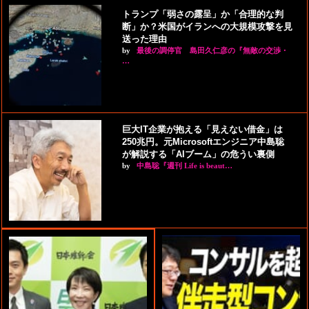
トランプ「弱さの露呈」か「合理的な判
断」か？米国がイランへの大規模攻撃を見
送った理由
by
最後の調停官 島田久仁彦の『無敵の交渉・
…
巨大IT企業が抱える「見えない借金」は
250兆円。元Microsoftエンジニア中島聡
が解説する「AIブーム」の危うい裏側
by
中島聡『週刊 Life is beaut…