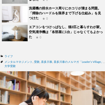
洗濯機の排水ホース周りにホコリが溜まる問題。
「掃除のハードルを限界まで下げる仕組み」を見
つけた
★ 0
エアコンをつけっぱなし、猫2匹と暮らすわが家。
空気清浄機は「各部屋に1台」じゃなくてもよかっ
た
★ 0
カ
ライフ
テ
タ
メンタルマネジメント
,
受験
,
喜多川泰
,
喜多川泰のメルマガ「Leader’s Village」
,
ゴ
グ
大学受験
リ
ー