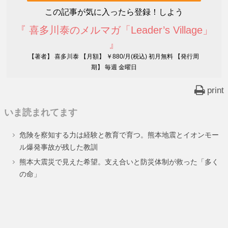
この記事が気に入ったら登録！しよう
『 喜多川泰のメルマガ「Leader’s Village」
』
【著者】 喜多川泰 【月額】 ￥880/月(税込) 初月無料 【発行周
期】 毎週 金曜日
print
いま読まれてます
危険を察知する力は経験と教育で育つ。熊本地震とイオンモー
ル爆発事故が残した教訓
熊本大震災で見えた希望。支え合いと防災体制が救った「多く
の命」