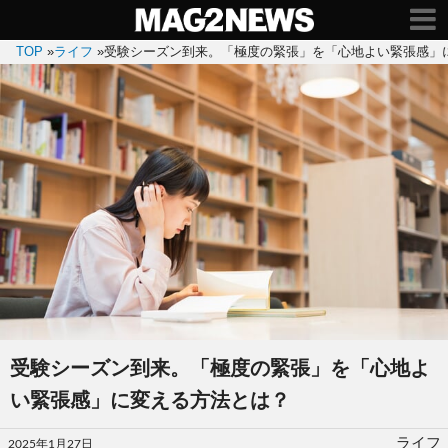
TOP
»
ライフ
»
受験シーズン到来。「極度の緊張」を「心地よい緊張感」
受験シーズン到来。「極度の緊張」を「心地よ
い緊張感」に変える方法とは？
投
ライフ
2025年1月27日