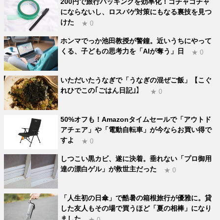
200円で旅行パッキングを効率化！ゴチャゴチャ
にならないし、ロスバゲ対策にもなる裏技を見つ
けた
★ 0
ホンマでっか池田教授が警鐘。近いうちにやって
くる、子どもの思考力を「AIが奪う」日
★ 0
いただいたうなぎで「うなぎの混ぜご飯」【こぐ
れひでこの｢ごはん日記｣】
★ 0
50%オフも！Amazonタイムセールで「アウトド
アチェア」や「電動自転車」が今ならお買い得で
すよ
★ 0
しつこい黒カビ、遂に決着。垂れない「プロ御用
達の漂白ゲル」が救世主だった
★ 0
「人生初の日傘」で酷暑の箱根旅行が優雅に。貸
した友人もその場で買うほど「夏の相棒」になり
ました
★ 0