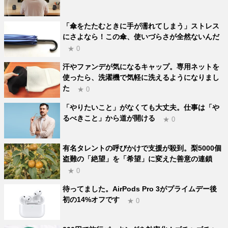
「傘をたたむときに手が濡れてしまう」ストレス
にさよなら！この傘、使いづらさが全然ないんだ
★ 0
汗やファンデが気になるキャップ。専用ネットを
使ったら、洗濯機で気軽に洗えるようになりまし
た
★ 0
「やりたいこと」がなくても大丈夫。仕事は「や
るべきこと」から道が開ける
★ 0
有名タレントの呼びかけで支援が殺到。梨5000個
盗難の「絶望」を「希望」に変えた善意の連鎖
★ 0
待ってました。AirPods Pro 3がプライムデー後
初の14%オフです
★ 0