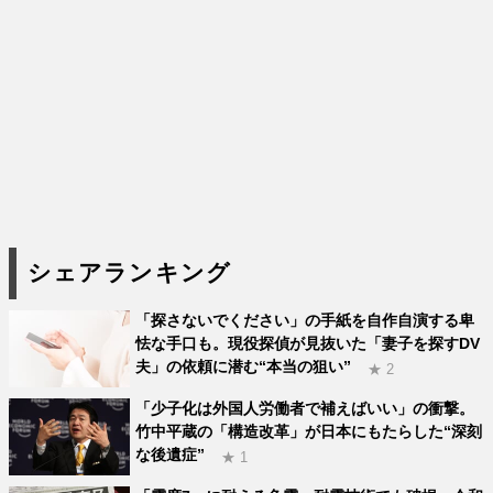
シェアランキング
「探さないでください」の手紙を自作自演する卑
怯な手口も。現役探偵が見抜いた「妻子を探すDV
夫」の依頼に潜む“本当の狙い”
★ 2
「少子化は外国人労働者で補えばいい」の衝撃。
竹中平蔵の「構造改革」が日本にもたらした“深刻
な後遺症”
★ 1