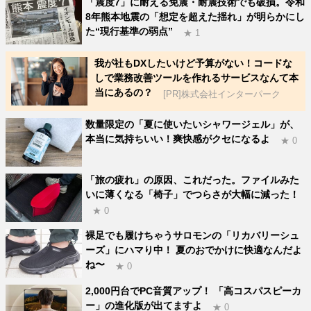
「震度7」に耐える免震・耐震技術でも破損。令和
8年熊本地震の「想定を超えた揺れ」が明らかにし
た“現行基準の弱点”
★ 1
我が社もDXしたいけど予算がない！コードな
しで業務改善ツールを作れるサービスなんて本
当にあるの？
[PR]株式会社インターパーク
数量限定の「夏に使いたいシャワージェル」が、
本当に気持ちいい！爽快感がクセになるよ
★ 0
「旅の疲れ」の原因、これだった。ファイルみた
いに薄くなる「椅子」でつらさが大幅に減った！
★ 0
裸足でも履けちゃうサロモンの「リカバリーシュ
ーズ」にハマり中！ 夏のおでかけに快適なんだよ
ね〜
★ 0
2,000円台でPC音質アップ！ 「高コスパスピーカ
ー」の進化版が出てますよ
★ 0