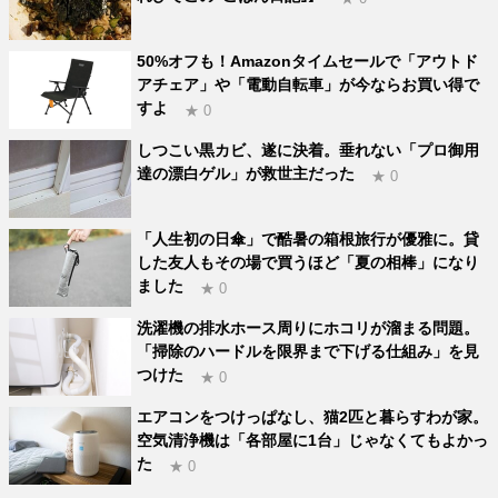
50%オフも！Amazonタイムセールで「アウトド
アチェア」や「電動自転車」が今ならお買い得で
すよ
★ 0
しつこい黒カビ、遂に決着。垂れない「プロ御用
達の漂白ゲル」が救世主だった
★ 0
「人生初の日傘」で酷暑の箱根旅行が優雅に。貸
した友人もその場で買うほど「夏の相棒」になり
ました
★ 0
洗濯機の排水ホース周りにホコリが溜まる問題。
「掃除のハードルを限界まで下げる仕組み」を見
つけた
★ 0
エアコンをつけっぱなし、猫2匹と暮らすわが家。
空気清浄機は「各部屋に1台」じゃなくてもよかっ
た
★ 0