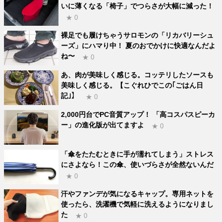
いに薄くなる「椅子」でつらさが大幅に減った！
★ 0
裸足でも履けちゃうサロモンの「リカバリーシュ
ーズ」にハマり中！ 夏のおでかけに快適なんだよ
ね〜
★ 0
あ、肉が美味しく感じる。コッテリしたソースも
美味しく感じる。【こぐれひでこの｢ごはん日
記｣】
★ 0
2,000円台でPC音質アップ！ 「高コスパスピーカ
ー」の進化版が出てますよ
★ 0
「傘をたたむときに手が濡れてしまう」ストレス
にさよなら！この傘、使いづらさが全然ないんだ
★ 0
汗やファンデが気になるキャップ。専用ネットを
使ったら、洗濯機で気軽に洗えるようになりまし
た
★ 0