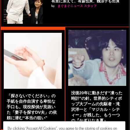
有里に加えて、有森也実、魏涼子も出演
by
まぐまぐニュース スタッフ
没後20年に動きだす“凍った
「探さないでください」の
時計”の針。世界的シティポ
手紙を自作自演する卑怯な
ップ大ブームの先駆者・滝
手口も。現役探偵が見抜い
沢洋一と「マジカル・シテ
た「妻子を探すDV夫」の依
ィー」が残した、もう一つ
頼に潜む“本当の狙い”
の『かぎりなき夏』
by
阿部泰尚『伝説の探偵』
by
都鳥 流星
By clicking “Accept All Cookies”, you agree to the storing of cookies on