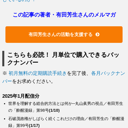
この記事の著者・有田芳生さんのメルマガ
有田芳生さんの活動を支援する
こちらも必読！ 月単位で購入できるバッ
クナンバー
※
初月無料の定期購読手続き
を完了後、
各月バックナン
バー
をお求めください。
2025年1月配信分
世界を理解する総合的方法とは何か─丸山眞男の視点／有田芳生
の「酔醒漫録」第98号
(1/10)
石破茂政権がしばらく続くこれだけの理由／有田芳生の「酔醒漫
録」第99号
(1/17)