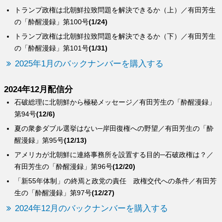
トランプ政権は北朝鮮拉致問題を解決できるか（上）／有田芳生
の「酔醒漫録」第100号
(1/24)
トランプ政権は北朝鮮拉致問題を解決できるか（下）／有田芳生
の「酔醒漫録」第101号
(1/31)
2025年1月のバックナンバーを購入する
2024年12月配信分
石破総理に北朝鮮から極秘メッセージ／有田芳生の「酔醒漫録」
第94号
(12/6)
夏の衆参ダブル選挙はない─岸田復権への野望／有田芳生の「酔
醒漫録」第95号
(12/13)
アメリカが北朝鮮に連絡事務所を設置する目的─石破政権は？／
有田芳生の「酔醒漫録」第96号
(12/20)
「新55年体制」の終焉と政党の責任 政権交代への条件／有田芳
生の「酔醒漫録」第97号
(12/27)
2024年12月のバックナンバーを購入する