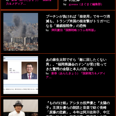
力＆メディア…
by
gyouza（まぐまぐ編集部）
プーチンが負ければ「核使用」でキーウ消
滅も。トランプ米国の核攻撃がトリガーに
なる「連鎖核戦争」の恐怖
by
津田慶治『国際戦略コラム有料版』
あの麻生太郎ですら「敵に回したくない
男」。“福岡県議会のドン”が受け取って
きた驚愕の金額と本人の言い分
by
新恭（あらたきょう）『国家権力＆メディ
ア…
『もののけ姫』アシタカ役声優と『太陽の
子』主演女優らの朗読と音楽で紡ぐ長崎
「原爆の悲劇」。今年は阿川佐和子、中江