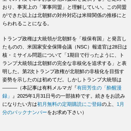
おり、事実上の「軍事同盟」と理解していい。この同盟
ができた以上は北朝鮮の対外対応は米韓関係の推移にと
らわれることになる。
トランプ政権は大統領が北朝鮮を「核保有国」と発言し
たものの、米国家安全保障会議（NSC）報道官は28日は
核・ミサイル問題について「1期目で行ったように、ト
ランプ大統領は北朝鮮の完全な非核化を追求する」と表
明した。第2次トランプ政権が北朝鮮の非核化を目指す
姿勢を示したのは初めてだ。しかしトランプ大統領は
―――（本記事は有料メルマガ『
有田芳生の「酔醒漫
録」
』2025年1月31日号の一部抜粋です。続きをお読み
になりたい方は
初月無料の定期購読にご登録
の上、
1月
分のバックナンバー
をお求め下さい）