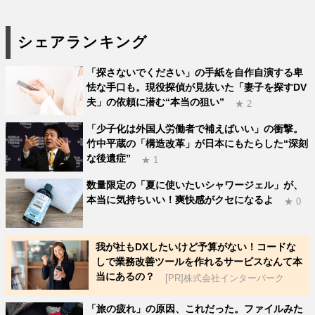
シェアランキング
「探さないでください」の手紙を自作自演する卑
怯な手口も。現役探偵が見抜いた「妻子を探すDV
夫」の依頼に潜む“本当の狙い”
★ 2
「少子化は外国人労働者で補えばいい」の衝撃。
竹中平蔵の「構造改革」が日本にもたらした“深刻
な後遺症”
★ 1
数量限定の「夏に使いたいシャワージェル」が、
本当に気持ちいい！爽快感がクセになるよ
★ 0
我が社もDXしたいけど予算がない！コードな
しで業務改善ツールを作れるサービスなんて本
当にあるの？
[PR]株式会社インターパーク
「旅の疲れ」の原因、これだった。ファイルみた