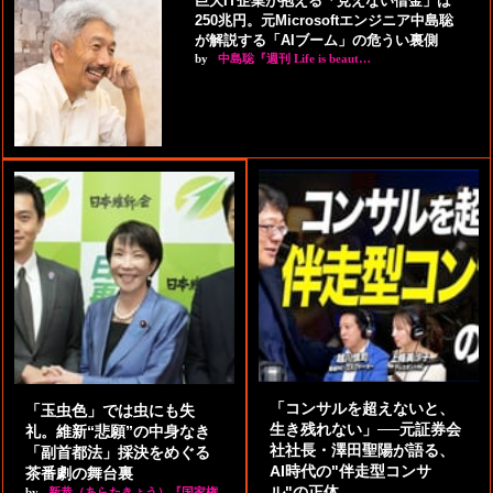
巨大IT企業が抱える「見えない借金」は
250兆円。元Microsoftエンジニア中島聡
が解説する「AIブーム」の危うい裏側
by
中島聡『週刊 Life is beaut…
「コンサルを超えないと、
「玉虫色」では虫にも失
生き残れない」──元証券会
礼。維新“悲願”の中身なき
社社長・澤田聖陽が語る、
「副首都法」採決をめぐる
AI時代の"伴走型コンサ
茶番劇の舞台裏
ル"の正体
by
新恭（あらたきょう）『国家権