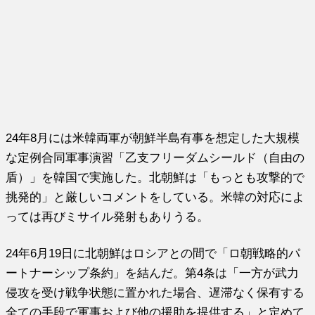
24年8月には米韓両軍が朝鮮半島有事を想定した大規模
な定例合同軍事演習「乙支フリーダムシールド（自由の
盾）」を韓国で実施した。北朝鮮は「もっとも攻撃的で
挑発的」と厳しいコメントをしている。米韓の対応によ
っては再びミサイル発射もありうる。
24年6月19日に北朝鮮はロシアとの間で「ロ朝戦略的パ
ートナーシップ条約」を結んだ。第4条は「一方が武力
侵攻を受け戦争状態に置かれた場合、遅滞なく保有する
全ての手段で軍事および他の援助を提供する」と定めて