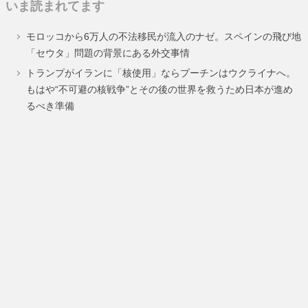
いま読まれてます
ペ
ペ
モロッコから6万人の不法移民が流入のナゼ。スペインの飛び地
ー
ー
「セウタ」問題の背景にある外交事情
ジ
ジ
トランプがイランに「核使用」ならプーチンはウクライナへ。
もはや“不可避の核戦争”とその後の世界を救うため日本が進め
るべき準備