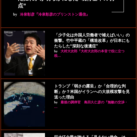
点”
by
冷泉彰彦『冷泉彰彦のプリンストン通信』
「少子化は外国人労働者で補えばいい」の
衝撃。竹中平蔵の「構造改革」が日本にも
たらした“深刻な後遺症”
by
大村大次郎『大村大次郎の本音で役に立つ
税…
トランプ「弱さの露呈」か「合理的な判
断」か？米国がイランへの大規模攻撃を見
送った理由
by
最後の調停官 島田久仁彦の『無敵の交渉・
…