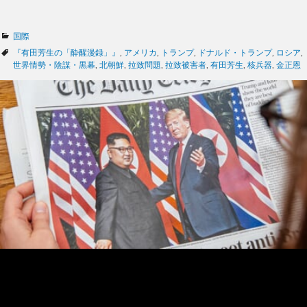
カ
国際
テ
タ
『有田芳生の「酔醒漫録」』
,
アメリカ
,
トランプ
,
ドナルド・トランプ
,
ロシア
,
ゴ
グ
世界情勢・陰謀・黒幕
,
北朝鮮
,
拉致問題
,
拉致被害者
,
有田芳生
,
核兵器
,
金正恩
リ
ー