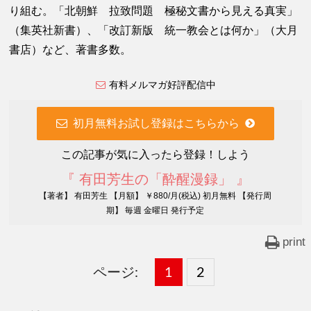
り組む。「北朝鮮 拉致問題 極秘文書から見える真実」
（集英社新書）、「改訂新版 統一教会とは何か」（大月
書店）など、著書多数。
有料メルマガ好評配信中
初月無料お試し登録はこちらから
この記事が気に入ったら登録！しよう
『 有田芳生の「酔醒漫録」 』
【著者】 有田芳生 【月額】 ￥880/月(税込) 初月無料 【発行周
期】 毎週 金曜日 発行予定
print
ページ:
固
1
固
2
,
定
定