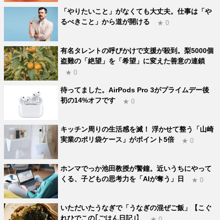
「やりたいこと」がなくても大丈夫。仕事は「や
るべきこと」から道が開ける
★ 0
有名タレントの呼びかけで支援が殺到。梨5000個
盗難の「絶望」を「希望」に変えた善意の連鎖
★ 0
待ってました。AirPods Pro 3がプライムデー後
初の14%オフです
★ 0
キッチン周りの生活感を滅！ 浮かせて整う「山崎
実業のポリ袋ケース」がポイント5倍
★ 0
ホンマでっか池田教授が警鐘。近いうちにやって
くる、子どもの思考力を「AIが奪う」日
★ 0
いただいたうなぎで「うなぎの混ぜご飯」【こぐ
れひでこの｢ごはん日記｣】
★ 0