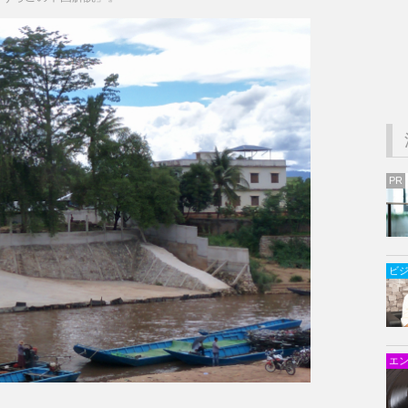
PR
ビ
エ