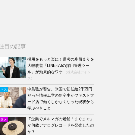
注目の記事
採用をもっと楽に！選考の歩留まりを
大幅改善「LINE×AIの採用管理ツー
ル」が効果的なワケ
（株式会社アイシ
ス）
中島聡が警告。米国で初任給2千万円
ジネス
だった情報工学の新卒生がファストフ
ード店で働くしかなくなった現状から
学ぶべきこと
IT企業でメルマガの老舗「まぐまぐ」
ンタメ
が何故アナログレコードを発売したの
か？