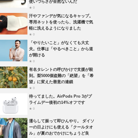
使いづらさが全然ないんだ
★ 0
汗やファンデが気になるキャップ。
専用ネットを使ったら、洗濯機で気
軽に洗えるようになりました
★ 0
「やりたいこと」がなくても大丈
夫。仕事は「やるべきこと」から道
が開ける
★ 0
有名タレントの呼びかけで支援が殺
到。梨5000個盗難の「絶望」を「希
望」に変えた善意の連鎖
★ 0
待ってました。AirPods Pro 3がプ
ライムデー後初の14%オフです
★ 0
濡らして振って即ひんやり。 ダイソ
ーの日よけにも使える「クールタオ
ル」が夏のおでかけにちょうど良