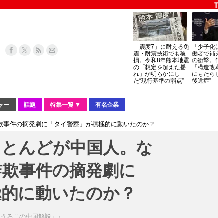
「震度7」に耐える免
「少子化
震・耐震技術でも破
働者で補
損。令和8年熊本地震
の衝撃。
の「想定を超えた揺
「構造改
れ」が明らかにし
にもたら
た“現行基準の弱点”
後遺症”
ャー
話題
特集一覧 ▼
有名企業
欺事件の摘発劇に「タイ警察」が積極的に動いたのか？
ほとんどが中国人。な
詐欺事件の摘発劇に
極的に動いたのか？
らうろこの中国解説」』