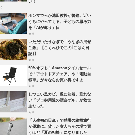
い！
 0
ホンマでっか池田教授が警鐘。近い
うちにやってくる、子どもの思考力
を「AIが奪う」日
★ 0
いただいたうなぎで「うなぎの混ぜ
ご飯」【こぐれひでこの｢ごはん日
記｣】
★ 0
50%オフも！Amazonタイムセール
で「アウトドアチェア」や「電動自
転車」が今ならお買い得ですよ
★ 0
しつこい黒カビ、遂に決着。垂れな
い「プロ御用達の漂白ゲル」が救世
主だった
★ 0
「人生初の日傘」で酷暑の箱根旅行
が優雅に。貸した友人もその場で買
うほど「夏の相棒」になりました