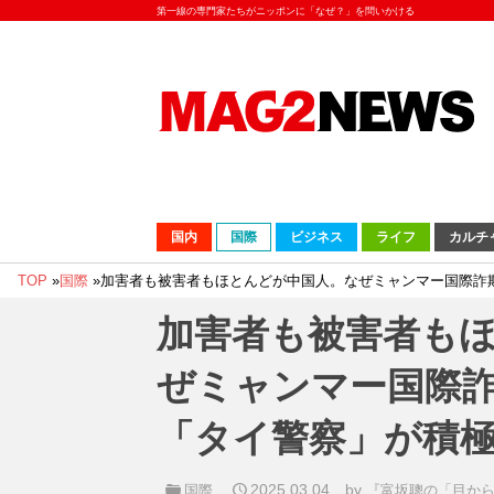
第一線の専門家たちがニッポンに「なぜ？」を問いかける
国内
国際
ビジネス
ライフ
カルチ
TOP
»
国際
»
加害者も被害者もほとんどが中国人。なぜミャンマー国際詐
加害者も被害者も
ぜミャンマー国際
「タイ警察」が積
2025.03.04
by
国際
『富坂聰の「目か