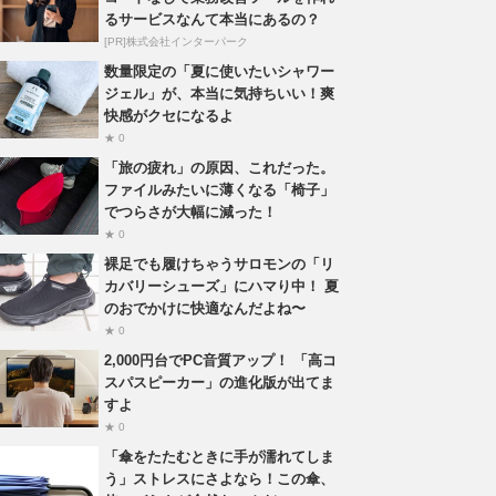
るサービスなんて本当にあるの？
[PR]株式会社インターパーク
数量限定の「夏に使いたいシャワー
ジェル」が、本当に気持ちいい！爽
快感がクセになるよ
★ 0
「旅の疲れ」の原因、これだった。
ファイルみたいに薄くなる「椅子」
でつらさが大幅に減った！
★ 0
裸足でも履けちゃうサロモンの「リ
カバリーシューズ」にハマり中！ 夏
のおでかけに快適なんだよね〜
★ 0
2,000円台でPC音質アップ！ 「高コ
スパスピーカー」の進化版が出てま
すよ
★ 0
「傘をたたむときに手が濡れてしま
う」ストレスにさよなら！この傘、