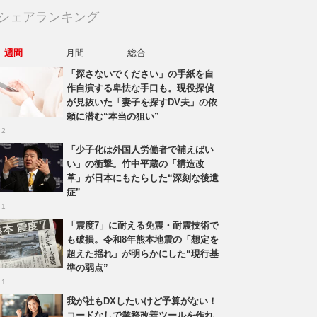
シェアランキング
週間
月間
総合
「探さないでください」の手紙を自
作自演する卑怯な手口も。現役探偵
が見抜いた「妻子を探すDV夫」の依
頼に潜む“本当の狙い”
 2
「少子化は外国人労働者で補えばい
い」の衝撃。竹中平蔵の「構造改
革」が日本にもたらした“深刻な後遺
症”
 1
「震度7」に耐える免震・耐震技術で
も破損。令和8年熊本地震の「想定を
超えた揺れ」が明らかにした“現行基
準の弱点”
 1
我が社もDXしたいけど予算がない！
コードなしで業務改善ツールを作れ