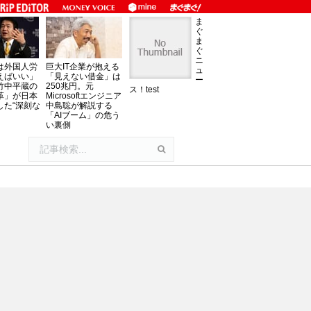
ま
ぐ
ま
ぐ
ニ
は外国人労
巨大IT企業が抱える
ュ
えばいい」
「見えない借金」は
ー
竹中平蔵の
250兆円。元
ス！test
革」が日本
Microsoftエンジニア
した“深刻な
中島聡が解説する
「AIブーム」の危う
い裏側