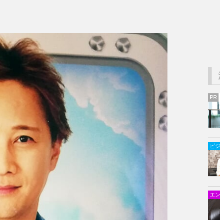
PR
ビ
エ