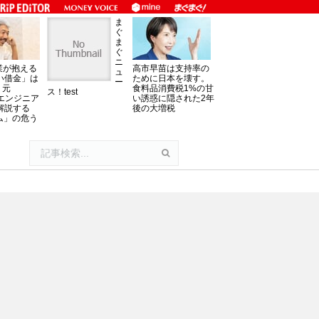
ま
ぐ
ま
ぐ
ニ
業が抱える
高市早苗は支持率の
ュ
い借金」は
ために日本を壊す。
ー
。元
食料品消費税1%の甘
ス！test
oftエンジニア
い誘惑に隠された2年
解説する
後の大増税
ム」の危う