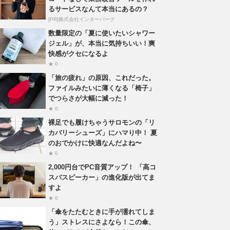
るサービスなんて本当にあるの？
[PR]株式会社インターパーク
数量限定の「夏に使いたいシャワー
ジェル」が、本当に気持ちいい！爽
快感がクセになるよ
★ 0
「旅の疲れ」の原因、これだった。
ファイルみたいに薄くなる「椅子」
でつらさが大幅に減った！
★ 0
裸足でも履けちゃうサロモンの「リ
カバリーシューズ」にハマり中！ 夏
のおでかけに快適なんだよね〜
★ 0
2,000円台でPC音質アップ！ 「高コ
スパスピーカー」の進化版が出てま
すよ
★ 0
「傘をたたむときに手が濡れてしま
う」ストレスにさよなら！この傘、