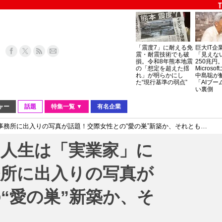
「震度7」に耐える免
巨大IT企
震・耐震技術でも破
「見えな
損。令和8年熊本地震
250兆円
の「想定を超えた揺
Micros
れ」が明らかにし
中島聡が
た“現行基準の弱点”
「AIブー
い裏側
ャー
話題
特集一覧 ▼
有名企業
務所に出入りの写真が話題！交際女性との“愛の巣”新築か、それとも…
の人生は「実業家」に
務所に出入りの写真が
“愛の巣”新築か、そ