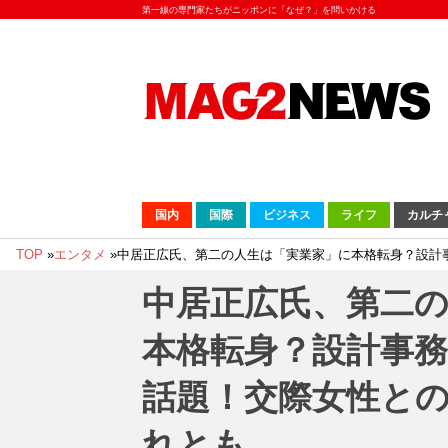
第一線の専門家たちがニッポンに「なぜ？」を問いかける
国内
国際
ビジネス
ライフ
カルチ
TOP
»
エンタメ
»
中居正広氏、第二の人生は「実業家」に本格転身？設計事
中居正広氏、第二
本格転身？設計事
話題！交際女性との
れとも…