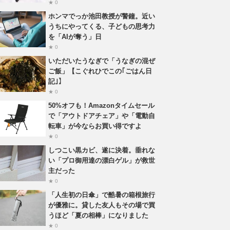
★ 0
ホンマでっか池田教授が警鐘。近い
うちにやってくる、子どもの思考力
を「AIが奪う」日
★ 0
いただいたうなぎで「うなぎの混ぜ
ご飯」【こぐれひでこの｢ごはん日
記｣】
★ 0
50%オフも！Amazonタイムセール
で「アウトドアチェア」や「電動自
転車」が今ならお買い得ですよ
★ 0
しつこい黒カビ、遂に決着。垂れな
い「プロ御用達の漂白ゲル」が救世
主だった
★ 0
「人生初の日傘」で酷暑の箱根旅行
が優雅に。貸した友人もその場で買
うほど「夏の相棒」になりました
★ 0