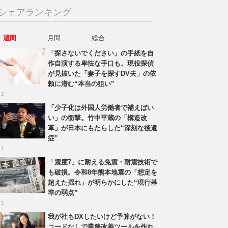
シェアランキング
週間
月間
総合
「探さないでください」の手紙を自
作自演する卑怯な手口も。現役探偵
が見抜いた「妻子を探すDV夫」の依
頼に潜む“本当の狙い”
 2
「少子化は外国人労働者で補えばい
い」の衝撃。竹中平蔵の「構造改
革」が日本にもたらした“深刻な後遺
症”
 1
「震度7」に耐える免震・耐震技術で
も破損。令和8年熊本地震の「想定を
超えた揺れ」が明らかにした“現行基
準の弱点”
 1
我が社もDXしたいけど予算がない！
コードなしで業務改善ツールを作れ