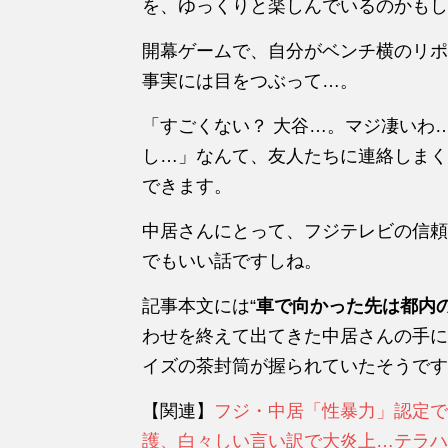
を、ゆっくりと楽しんでいるのかもし
開幕ゲームで、自分がベンチ横のリポ
事実には目をつぶって…。
「すごくない？ 大谷…。マジ凄いわ
し…」なんて、友人たちに連絡しまく
できます。
中居さんにとって、フジテレビの信頼
でもいい話ですしね。
記事本文には“
車で向かった先は都内
わせを終えて出てきた中居さんの手には
イズの茶封筒が握られていたそうです
【関連】
フジ・中居「性暴力」認定で
護、白々しい言い訳で大炎上…テラハ