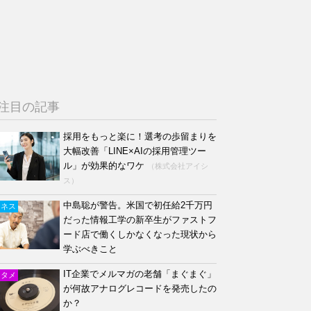
注目の記事
採用をもっと楽に！選考の歩留まりを
大幅改善「LINE×AIの採用管理ツー
ル」が効果的なワケ
（株式会社アイシ
ス）
中島聡が警告。米国で初任給2千万円
ジネス
だった情報工学の新卒生がファストフ
ード店で働くしかなくなった現状から
学ぶべきこと
IT企業でメルマガの老舗「まぐまぐ」
ンタメ
が何故アナログレコードを発売したの
か？