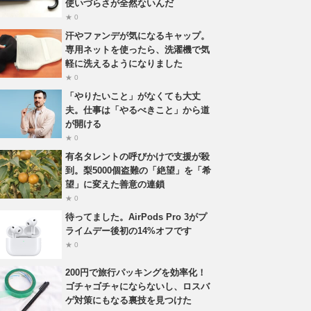
使いづらさが全然ないんだ
★ 0
汗やファンデが気になるキャップ。
専用ネットを使ったら、洗濯機で気
軽に洗えるようになりました
★ 0
「やりたいこと」がなくても大丈
夫。仕事は「やるべきこと」から道
が開ける
★ 0
有名タレントの呼びかけで支援が殺
到。梨5000個盗難の「絶望」を「希
望」に変えた善意の連鎖
★ 0
待ってました。AirPods Pro 3がプ
ライムデー後初の14%オフです
★ 0
200円で旅行パッキングを効率化！
ゴチャゴチャにならないし、ロスバ
ゲ対策にもなる裏技を見つけた