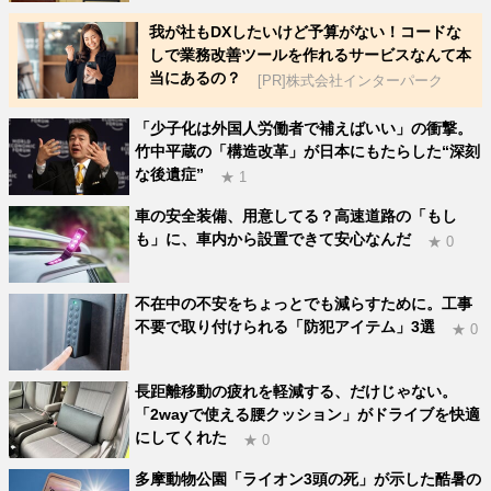
我が社もDXしたいけど予算がない！コードな
しで業務改善ツールを作れるサービスなんて本
当にあるの？
[PR]株式会社インターパーク
「少子化は外国人労働者で補えばいい」の衝撃。
竹中平蔵の「構造改革」が日本にもたらした“深刻
な後遺症”
★ 1
車の安全装備、用意してる？高速道路の「もし
も」に、車内から設置できて安心なんだ
★ 0
不在中の不安をちょっとでも減らすために。工事
不要で取り付けられる「防犯アイテム」3選
★ 0
長距離移動の疲れを軽減する、だけじゃない。
「2wayで使える腰クッション」がドライブを快適
にしてくれた
★ 0
多摩動物公園「ライオン3頭の死」が示した酷暑の