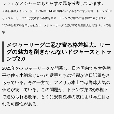
ット」がメジャーにもたらす功罪を考察しています。
※本記事のタイトル・見出しはMAG2NEWS編集部によるものです／原題：トランプ2.0
とメジャーリーグ2.0が交錯する不吉な未来 トランプ政権の市場原理主義が米スポー
ツの均衡モデルを壊しかねない メジャーリーグに忍び寄る格差拡大と魚雷バットの衝
撃
メジャーリーグに忍び寄る格差拡大。リー
グの魅力を削ぎかねないドジャースとトラ
ンプ2.0
2025年のメジャーリーグが開幕し、日本国内でも大谷翔
平や佐々木朗希といった選手たちの活躍が連日話題をさ
らっている。その一方で、アメリカ本土では野球人気の
低迷が続いている。この問題が、トランプ第2次政権下
で進められる改革、とくに規制緩和の波により再注目さ
れる可能性がある。