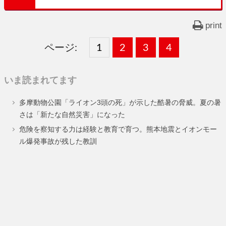
print
ページ:
固
1
固
2
,
固
3
,
固
4
,
定
定
定
定
いま読まれてます
ペ
ペ
ペ
ペ
多摩動物公園「ライオン3頭の死」が示した酷暑の脅威。夏の暑
ー
ー
ー
ー
さは「新たな自然災害」になった
ジ
ジ
ジ
ジ
危険を察知する力は経験と教育で育つ。熊本地震とイオンモー
ル爆発事故が残した教訓