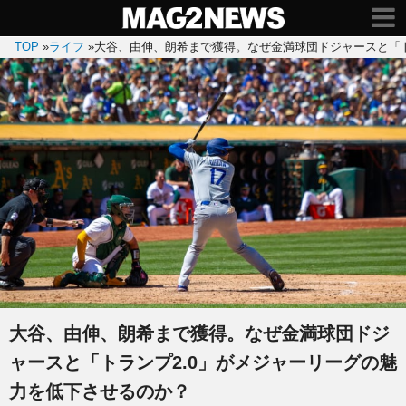
TOP
»
ライフ
»
大谷、由伸、朗希まで獲得。なぜ金満球団ドジャースと「ト
大谷、由伸、朗希まで獲得。なぜ金満球団ドジ
ャースと「トランプ2.0」がメジャーリーグの魅
力を低下させるのか？