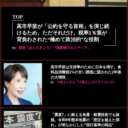
TOP
高市早苗が「公約を守る首相」を演じ続
けるため、ただそれだけ。税率1％策が
背負わされた“極めて政治的”な役割
by
新恭（あらたきょう）『国家権力＆メディア…
高市早苗は支持率のために日本を壊す。食
料品消費税1%の甘い誘惑に隠された2年後
の大増税
by
小林よしのり『小林よしのりライジング』
「震度7」に耐える免震・耐震技術でも破
損。令和8年熊本地震の「想定を超えた揺
れ」が明らかにした“現行基準の弱点”