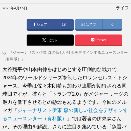
投
ライフ
2025年4月16日
稿
日:
シェア
18
はてブ
0
Pocket
ポスト
by
『ジャーナリスト伊東 森の新しい社会をデザインするニュースレター
（有料版）』
大谷翔平や山本由伸をはじめとする圧倒的な戦力で、
2024年のワールドシリーズを制したロサンゼルス・ドジ
ャース。今季は佐々木朗希も加わり連覇が期待される同
球団ですが、彼らと「トランプ2.0」がメジャーリーグの
魅力を低下させるとの懸念もあるようです。今回のメル
マガ『
ジャーナリスト伊東 森の新しい社会をデザインす
るニュースレター（有料版）
』では著者の伊東森さん
が、その理由を解説。さらに注目を集めている「魚雷バ