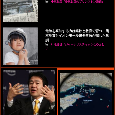
by
冷泉彰彦『冷泉彰彦のプリンストン通信』
危険を察知する力は経験と教育で育つ。熊
本地震とイオンモール爆発事故が残した教
訓
by
引地達也『ジャーナリスティックなやさし
い…