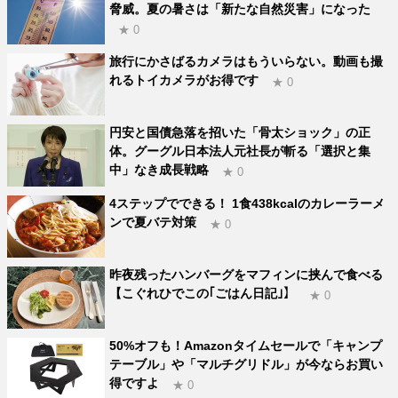
脅威。夏の暑さは「新たな自然災害」になった
★ 0
旅行にかさばるカメラはもういらない。動画も撮
れるトイカメラがお得です
★ 0
円安と国債急落を招いた「骨太ショック」の正
体。グーグル日本法人元社長が斬る「選択と集
中」なき成長戦略
★ 0
4ステップでできる！ 1食438kcalのカレーラーメ
ンで夏バテ対策
★ 0
昨夜残ったハンバーグをマフィンに挟んで食べる
【こぐれひでこの｢ごはん日記｣】
★ 0
50%オフも！Amazonタイムセールで「キャンプ
テーブル」や「マルチグリドル」が今ならお買い
得ですよ
★ 0