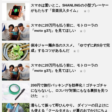
スマホは置いとこ。SHANLINGの小型プレーヤー
がもたらす「音楽没入タイム」
★ 0
スマホに20万円も払う前に、モトローラの
「moto g37j」を見てほしい
★ 0
保冷ジャー麺弁当のススメ。「ゆでずに約5分で完
成」するコツがあるんだ
★ 0
スマホに20万円も払う前に、モトローラの
「moto g37j」を見てほしい
★ 0
200円で旅行パッキングを効率化！ゴチャゴチャ
にならないし、ロスバゲ対策にもなる裏技を見つ
けた
★ 0
濡らして振って即ひんやり。 ダイソーの日よけに
も使える「クールタオル」が夏のおでかけにちょ