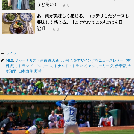
うど良い！
★ 0
あ、肉が美味しく感じる。コッテリしたソースも
美味しく感じる。【こぐれひでこの｢ごはん日
記｣】
★ 0
カ
ライフ
テ
タ
MLB
,
ジャーナリスト伊東 森の新しい社会をデザインするニュースレター（有
ゴ
グ
料版）
,
トランプ
,
ドジャース
,
ドナルド・トランプ
,
メジャーリーグ
,
伊東森
,
大
リ
谷翔平
,
山本由伸
,
野球
ー