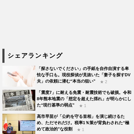
シェアランキング
「探さないでください」の手紙を自作自演する卑
怯な手口も。現役探偵が見抜いた「妻子を探すDV
夫」の依頼に潜む“本当の狙い”
★ 2
「震度7」に耐える免震・耐震技術でも破損。令和
8年熊本地震の「想定を超えた揺れ」が明らかにし
た“現行基準の弱点”
★ 1
高市早苗が「公約を守る首相」を演じ続けるた
め、ただそれだけ。税率1％策が背負わされた“極
めて政治的”な役割
★ 1