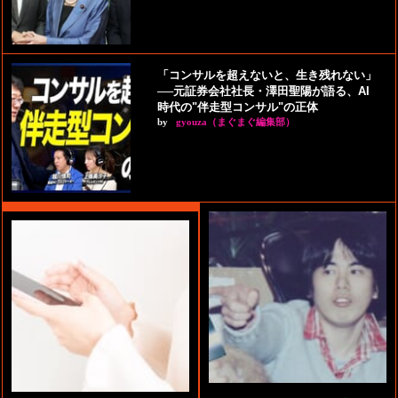
「コンサルを超えないと、生き残れない」
──元証券会社社長・澤田聖陽が語る、AI
時代の"伴走型コンサル"の正体
by
gyouza（まぐまぐ編集部）