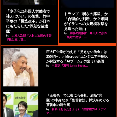
「少子化は外国人労働者で
トランプ「弱さの露呈」か
補えばいい」の衝撃。竹中
「合理的な判断」か？米国
平蔵の「構造改革」が日本
がイランへの大規模攻撃を
にもたらした“深刻な後遺
見送った理由
症”
by
最後の調停官 島田久仁彦の
by
大村大次郎『大村大次郎の本音
『無敵の交渉・…
で役に立つ税…
巨大IT企業が抱える「見えない借金」は
250兆円。元Microsoftエンジニア中島聡
が解説する「AIブーム」の危うい裏側
by
中島聡『週刊 Life is beaut…
「玉虫色」では虫にも失礼。維新“悲
願”の中身なき「副首都法」採決をめぐる
茶番劇の舞台裏
by
新恭（あらたきょう）『国家権力＆メディ
ア…