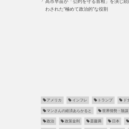
高市早苗が「公約を守る首相」を演じ続
わされた“極めて政治的”な役割
アメリカ
インフレ
トランプ
ド
マンさんの経済あらかると
世界情勢・陰謀
政治
政策金利
斎藤満
日本