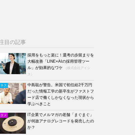
注目の記事
採用をもっと楽に！選考の歩留まりを
大幅改善「LINE×AIの採用管理ツー
ル」が効果的なワケ
（株式会社アイシ
ス）
中島聡が警告。米国で初任給2千万円
ジネス
だった情報工学の新卒生がファストフ
ード店で働くしかなくなった現状から
学ぶべきこと
IT企業でメルマガの老舗「まぐまぐ」
ンタメ
が何故アナログレコードを発売したの
か？