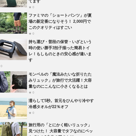
てます
★ 0
ファミマの「ショートパンツ」が夏
場の新定番になりそう！ 2,000円で
このクオリティはすごい
★ 0
持ち運び・普段の保管・いざという
時の使い勝手3拍子揃った簡易トイ
レ！もしものときの安心感が違いま
す
 0
モンベルの「魔法みたいな折りたた
みリュック」が旅行で大活躍！大容
量なのにこんなに小さくなるとは
★ 0
濡らして5秒。首元をひんやり冷やす
冷感タオルが22％オフ
★ 0
旅行用の「とにかく軽いリュック」
見つけた！ 大容量でタフなのにペッ