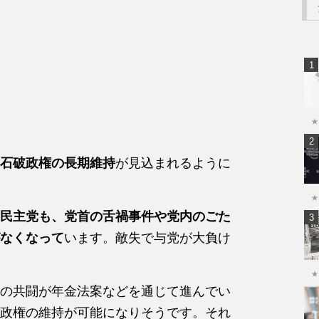
★
石破政権の長期維持
が見込まれるように
★
民主党も、党首の舌禍事件や党内のごた
なくなって
います。敵失で与党が大負け
★
の共闘が年金法案などを通じて進んでい
政権の維持が可能になりそうです。それ