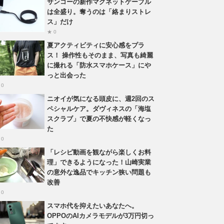
サンコーの新作マグネットケーブル
は全盛り。奪うのは「絡まりストレ
ス」だけ
★ 0
夏アクティビティに安心感をプラ
ス！ 操作性もそのまま、写真も綺麗
に撮れる「防水スマホケース」にや
っと出会った
 0
ニオイが気になる頭皮に、週2回のス
ペシャルケア。ダヴィネスの「海塩
スクラブ」で夏の不快感が軽くなっ
た
 0
「レシピ動画を観ながら楽しくお料
理」できるようになった！山崎実業
の意外な逸品でキッチン狭い問題も
改善
 0
スマホ代を抑えたいあなたへ。
OPPOのAIカメラモデルが3万円切っ