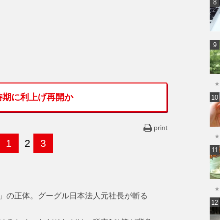
★
時期に利上げ再開か
print
★
1
2
3
★
」の正体。グーグル日本法人元社長が斬る