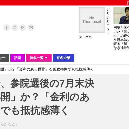
ま
ぐ
ま
ぐ
ニ
円安と国
ュ
いた「骨
ー
ク」の正
ス！test
ル日本法
斬る「選
なき成長
ャー
話題
特集一覧 ▼
有名企業
再開」か？「金利のある世界」石破政権内でも抵抗感薄く
、参院選後の7月末決
再開」か？「金利のあ
内でも抵抗感薄く
あらかると』