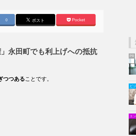
Pocket
0
ポスト
権」永田町でも利上げへの抵抗
PR
ぎつつある
ことです。
ビ
エ