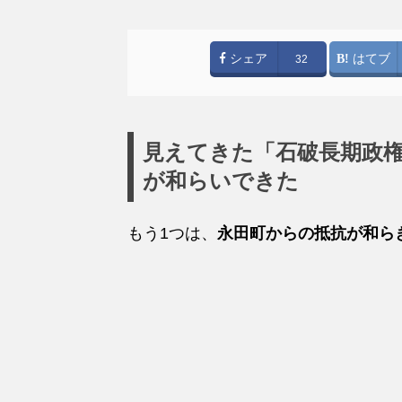
シェア
はてブ
32
見えてきた「石破長期政
が和らいできた
もう1つは、
永田町からの抵抗が和ら