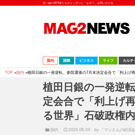
第一線の専門家たちがニッポンに「なぜ？」を問いかける
国内
国際
ビジネス
ライフ
カルチ
TOP
»
国内
»
植田日銀の一発逆転、参院選後の7月末決定会合で「利上げ
植田日銀の一発逆転
定会合で「利上げ
る世界」石破政権
2025.06.03
by
国内
『マンさんの経済