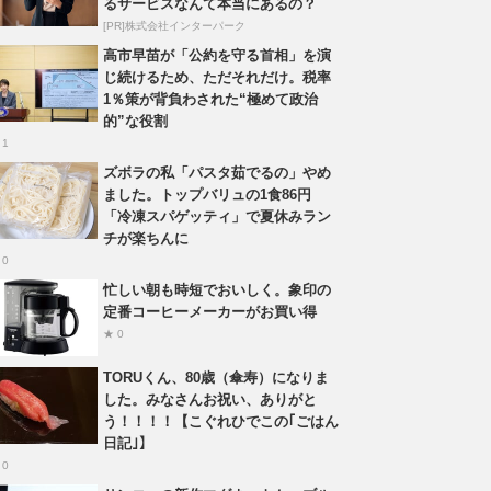
るサービスなんて本当にあるの？
[PR]株式会社インターパーク
高市早苗が「公約を守る首相」を演
じ続けるため、ただそれだけ。税率
1％策が背負わされた“極めて政治
的”な役割
 1
ズボラの私「パスタ茹でるの」やめ
ました。トップバリュの1食86円
「冷凍スパゲッティ」で夏休みラン
チが楽ちんに
 0
忙しい朝も時短でおいしく。象印の
定番コーヒーメーカーがお買い得
★ 0
TORUくん、80歳（傘寿）になりま
した。みなさんお祝い、ありがと
う！！！！【こぐれひでこの｢ごはん
日記｣】
 0