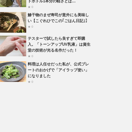
トボトル1本分の軽さとは…
★ 0
鯵干物のまぜ寿司が意外にも美味し
い【こぐれひでこの｢ごはん日記｣】
★ 0
テスターで試したら良すぎて即購
入。「トーンアップUV乳液」は資生
堂の技術が光る名作だった！
★ 0
料理は人任せだった私が、公式プレ
ートのおかげで「アイラップ使い」
になりました
★ 0