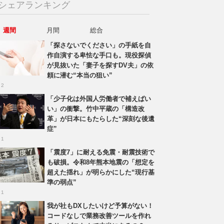
シェアランキング
週間
月間
総合
「探さないでください」の手紙を自
作自演する卑怯な手口も。現役探偵
が見抜いた「妻子を探すDV夫」の依
頼に潜む“本当の狙い”
 2
「少子化は外国人労働者で補えばい
い」の衝撃。竹中平蔵の「構造改
革」が日本にもたらした“深刻な後遺
症”
 1
「震度7」に耐える免震・耐震技術で
も破損。令和8年熊本地震の「想定を
超えた揺れ」が明らかにした“現行基
準の弱点”
 1
我が社もDXしたいけど予算がない！
コードなしで業務改善ツールを作れ