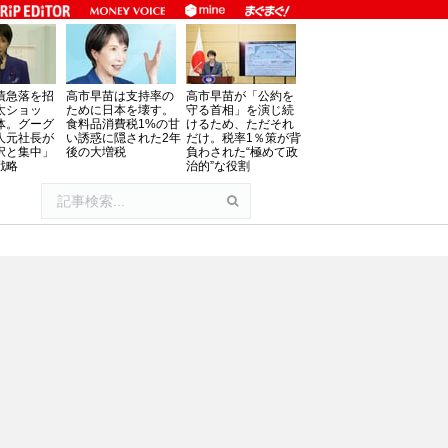
債急落を招
高市早苗は支持率の
高市早苗が「公約を
太ショッ
ために日本を壊す。
守る首相」を演じ続
体。グーグ
食料品消費税1%の甘
けるため、ただそれ
人元社長が
い誘惑に隠された2年
だけ。税率1％策が背
択と集中」
後の大増税
負わされた“極めて政
戦略
治的”な役割