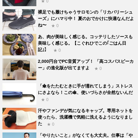
★ 0
裸足でも履けちゃうサロモンの「リカバリーシュ
ーズ」にハマり中！ 夏のおでかけに快適なんだよ
ね〜
★ 0
あ、肉が美味しく感じる。コッテリしたソースも
美味しく感じる。【こぐれひでこの｢ごはん日
記｣】
★ 0
2,000円台でPC音質アップ！ 「高コスパスピーカ
ー」の進化版が出てますよ
★ 0
「傘をたたむときに手が濡れてしまう」ストレス
にさよなら！この傘、使いづらさが全然ないんだ
★ 0
汗やファンデが気になるキャップ。専用ネットを
使ったら、洗濯機で気軽に洗えるようになりまし
た
★ 0
「やりたいこと」がなくても大丈夫。仕事は「や