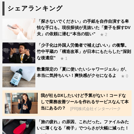
シェアランキング
「探さないでください」の手紙を自作自演する卑
怯な手口も。現役探偵が見抜いた「妻子を探すDV
夫」の依頼に潜む“本当の狙い”
★ 2
「少子化は外国人労働者で補えばいい」の衝撃。
竹中平蔵の「構造改革」が日本にもたらした“深刻
な後遺症”
★ 1
数量限定の「夏に使いたいシャワージェル」が、
本当に気持ちいい！爽快感がクセになるよ
★ 0
我が社もDXしたいけど予算がない！コードな
しで業務改善ツールを作れるサービスなんて本
当にあるの？
[PR]株式会社インターパーク
「旅の疲れ」の原因、これだった。ファイルみた
いに薄くなる「椅子」でつらさが大幅に減った！