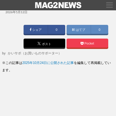
投
2026年5月12日
稿
日:
シェア
0
はてブ
0
Pocket
ポスト
by
かいサポ（お買いものサポーター）
※この記事は
2025年10月24日に公開された記事
を編集して再掲載してい
ます。