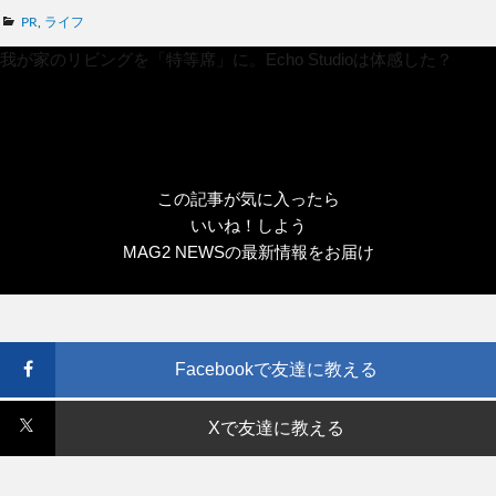
カ
PR
,
ライフ
テ
我が家のリビングを「特等席」に。Echo Studioは体感した？
ゴ
リ
ー
この記事が気に入ったら
いいね！しよう
MAG2 NEWSの最新情報をお届け
Facebookで友達に教える
Xで友達に教える