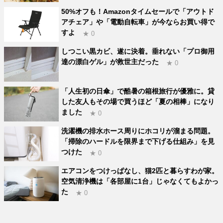
50%オフも！Amazonタイムセールで「アウトド
アチェア」や「電動自転車」が今ならお買い得で
すよ
★ 0
しつこい黒カビ、遂に決着。垂れない「プロ御用
達の漂白ゲル」が救世主だった
★ 0
「人生初の日傘」で酷暑の箱根旅行が優雅に。貸
した友人もその場で買うほど「夏の相棒」になり
ました
★ 0
洗濯機の排水ホース周りにホコリが溜まる問題。
「掃除のハードルを限界まで下げる仕組み」を見
つけた
★ 0
エアコンをつけっぱなし、猫2匹と暮らすわが家。
空気清浄機は「各部屋に1台」じゃなくてもよかっ
た
★ 0