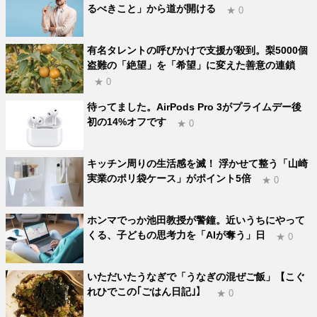
るべきこと」から道が開ける
★ 0
有名タレントの呼びかけで支援が殺到。梨5000個
盗難の「絶望」を「希望」に変えた善意の連鎖
★ 0
待ってました。AirPods Pro 3がプライムデー後
初の14%オフです
★ 0
キッチン周りの生活感を滅！ 浮かせて整う「山崎
実業のポリ袋ケース」がポイント5倍
★ 0
ホンマでっか池田教授が警鐘。近いうちにやって
くる、子どもの思考力を「AIが奪う」日
★ 0
いただいたうなぎで「うなぎの混ぜご飯」【こぐ
れひでこの｢ごはん日記｣】
★ 0