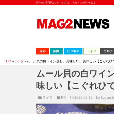
第一線の専門家たちがニッポンに「なぜ？」を問いかける
国内
国際
ビジネス
ライフ
カルチ
TOP
»
ライフ
»
ムール貝の白ワイン蒸し。美味しい、美味しい【こぐれひで
ムール貝の白ワイ
味しい【こぐれひで
2026.05.12
by
ライフ
PR
kogure.h