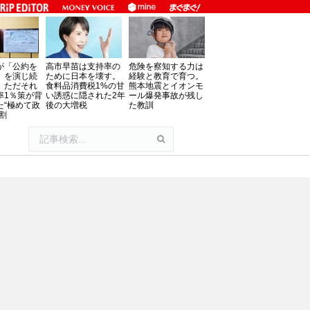
が「公約を
高市早苗は支持率の
危険を察知する力は
」を演じ続
ために日本を壊す。
経験と教育で育つ。
、ただそれ
食料品消費税1%の甘
熊本地震とイオンモ
率1％策が背
い誘惑に隠された2年
ール爆発事故が残し
た“極めて政
後の大増税
た教訓
割