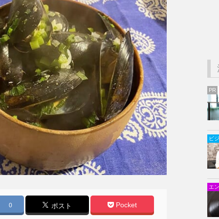
PR
ビ
エ
Pocket
0
ポスト