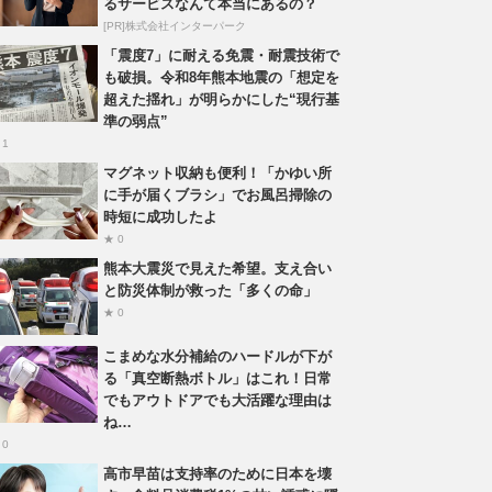
るサービスなんて本当にあるの？
[PR]株式会社インターパーク
「震度7」に耐える免震・耐震技術で
も破損。令和8年熊本地震の「想定を
超えた揺れ」が明らかにした“現行基
準の弱点”
 1
マグネット収納も便利！「かゆい所
に手が届くブラシ」でお風呂掃除の
時短に成功したよ
★ 0
熊本大震災で見えた希望。支え合い
と防災体制が救った「多くの命」
★ 0
こまめな水分補給のハードルが下が
る「真空断熱ボトル」はこれ！日常
でもアウトドアでも大活躍な理由は
ね…
 0
高市早苗は支持率のために日本を壊