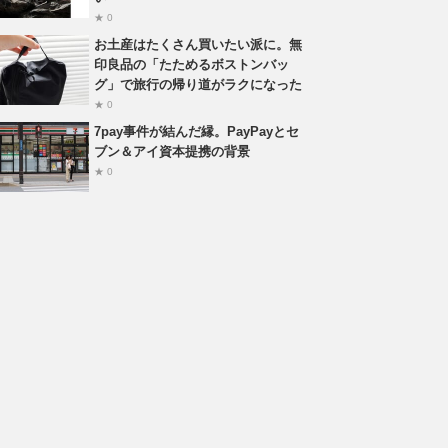
★ 0
お土産はたくさん買いたい派に。無
印良品の「たためるボストンバッ
グ」で旅行の帰り道がラクになった
★ 0
7pay事件が結んだ縁。PayPayとセ
ブン＆アイ資本提携の背景
★ 0