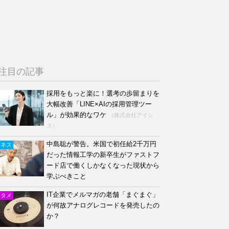
注目の記事
採用をもっと楽に！選考の歩留まりを
大幅改善「LINE×AIの採用管理ツー
ル」が効果的なワケ
（株式会社アイシ
ス）
中島聡が警告。米国で初任給2千万円
ジネス
だった情報工学の新卒生がファストフ
ード店で働くしかなくなった現状から
学ぶべきこと
IT企業でメルマガの老舗「まぐまぐ」
ンタメ
が何故アナログレコードを発売したの
か？