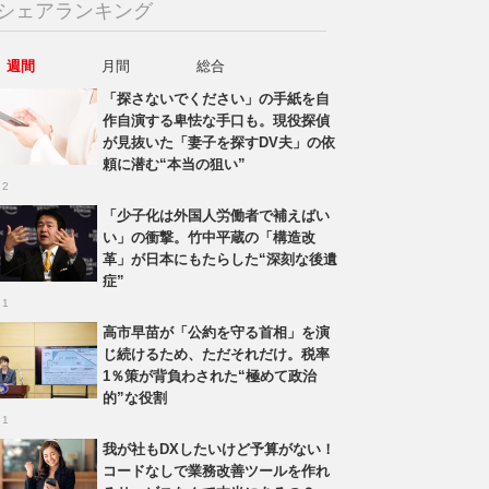
シェアランキング
週間
月間
総合
「探さないでください」の手紙を自
作自演する卑怯な手口も。現役探偵
が見抜いた「妻子を探すDV夫」の依
頼に潜む“本当の狙い”
 2
「少子化は外国人労働者で補えばい
い」の衝撃。竹中平蔵の「構造改
革」が日本にもたらした“深刻な後遺
症”
 1
高市早苗が「公約を守る首相」を演
じ続けるため、ただそれだけ。税率
1％策が背負わされた“極めて政治
的”な役割
 1
我が社もDXしたいけど予算がない！
コードなしで業務改善ツールを作れ