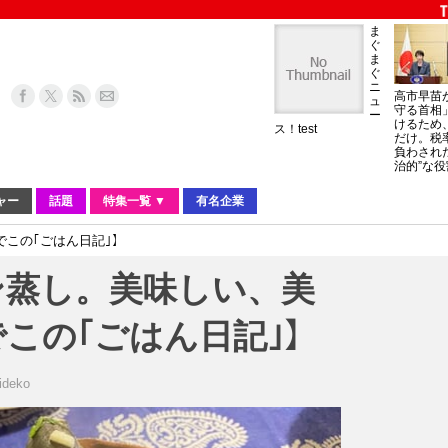
ま
ぐ
ま
ぐ
ニ
高市早苗
ュ
守る首相
ー
けるため
ス！test
だけ。税
負わされ
治的”な役
ャー
話題
特集一覧 ▼
有名企業
この｢ごはん日記｣】
ン蒸し。美味しい、美
この｢ごはん日記｣】
ideko