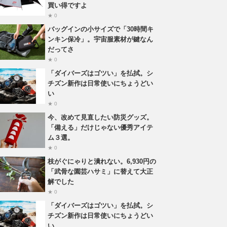
買い得ですよ
★ 0
バッグインの小サイズで「30時間キ
ンキン保冷」。宇宙服素材が鍵なん
だってさ
★ 0
「ダイバーズはゴツい」を払拭。シ
チズン新作は日常使いにちょうどい
い
★ 0
今、改めて見直したい防災グッズ。
「備える」だけじゃない優秀アイテ
ム３選。
★ 0
枝がぐにゃりと潰れない。6,930円の
「武骨な園芸ハサミ」に替えて大正
解でした
★ 0
「ダイバーズはゴツい」を払拭。シ
チズン新作は日常使いにちょうどい
い