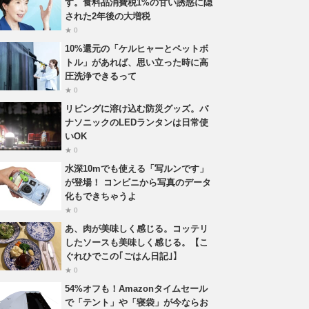
す。食料品消費税1%の甘い誘惑に隠
された2年後の大増税
★ 0
10%還元の「ケルヒャーとペットボ
トル」があれば、思い立った時に高
圧洗浄できるって
★ 0
リビングに溶け込む防災グッズ。パ
ナソニックのLEDランタンは日常使
いOK
★ 0
水深10mでも使える「写ルンです」
が登場！ コンビニから写真のデータ
化もできちゃうよ
★ 0
あ、肉が美味しく感じる。コッテリ
したソースも美味しく感じる。【こ
ぐれひでこの｢ごはん日記｣】
★ 0
54%オフも！Amazonタイムセール
で「テント」や「寝袋」が今ならお