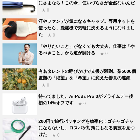
にさよなら！この傘、使いづらさが全然ないんだ
★ 0
汗やファンデが気になるキャップ。専用ネットを
使ったら、洗濯機で気軽に洗えるようになりまし
た
★ 0
「やりたいこと」がなくても大丈夫。仕事は「や
るべきこと」から道が開ける
★ 0
有名タレントの呼びかけで支援が殺到。梨5000個
盗難の「絶望」を「希望」に変えた善意の連鎖
★ 0
待ってました。AirPods Pro 3がプライムデー後
初の14%オフです
★ 0
200円で旅行パッキングを効率化！ゴチャゴチャ
にならないし、ロスバゲ対策にもなる裏技を見つ
けた
★ 0