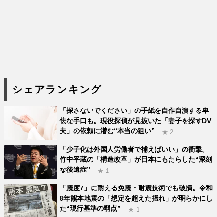
シェアランキング
「探さないでください」の手紙を自作自演する卑
怯な手口も。現役探偵が見抜いた「妻子を探すDV
夫」の依頼に潜む“本当の狙い”
★ 2
「少子化は外国人労働者で補えばいい」の衝撃。
竹中平蔵の「構造改革」が日本にもたらした“深刻
な後遺症”
★ 1
「震度7」に耐える免震・耐震技術でも破損。令和
8年熊本地震の「想定を超えた揺れ」が明らかにし
た“現行基準の弱点”
★ 1