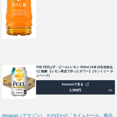
THE PEEL(ザ・ピール) レモン 350ml 24本 [6缶包材あ
り] 無糖 【レモン果皮で作ったサワー】 [サントリー チ
ューハイ]
Amazonで見る
2,999
円
PR
Amazon（アマゾン） そのほかの「タイムセール」商品