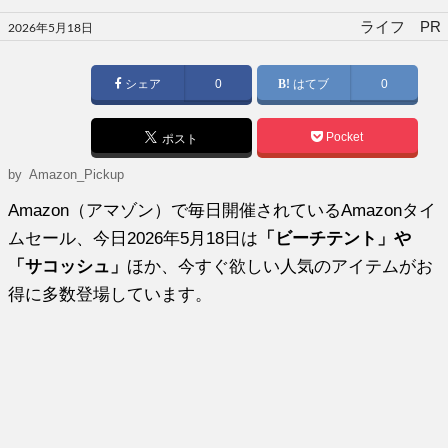
投
ライフ PR
2026年5月18日
稿
日:
シェア
0
はてブ
0
Pocket
ポスト
by
Amazon_Pickup
Amazon（アマゾン）で毎日開催されているAmazonタイ
ムセール、今日2026年5月18日は
「ビーチテント」や
「サコッシュ」
ほか、今すぐ欲しい人気のアイテムがお
得に多数登場しています。