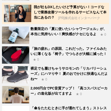
我が社もDXしたいけど予算がない！コードな
しで業務改善ツールを作れるサービスなんて本
当にあるの？
[PR]株式会社インターパーク
数量限定の「夏に使いたいシャワージェル」が、
本当に気持ちいい！爽快感がクセになるよ
★ 0
「旅の疲れ」の原因、これだった。ファイルみた
いに薄くなる「椅子」でつらさが大幅に減った！
★ 0
裸足でも履けちゃうサロモンの「リカバリーシュ
ーズ」にハマり中！ 夏のおでかけに快適なんだよ
ね〜
★ 0
2,000円台でPC音質アップ！ 「高コスパスピーカ
ー」の進化版が出てますよ
★ 0
「傘をたたむときに手が濡れてしまう」ストレス