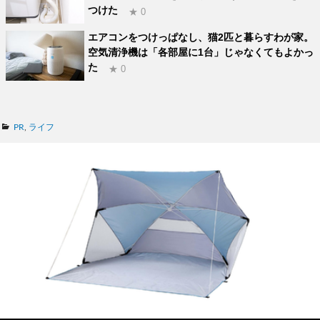
つけた
★ 0
エアコンをつけっぱなし、猫2匹と暮らすわが家。
空気清浄機は「各部屋に1台」じゃなくてもよかっ
た
★ 0
カ
PR
,
ライフ
テ
ゴ
リ
ー