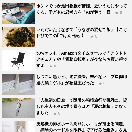
ホンマでっか池田教授が警鐘。近いうちにやって
くる、子どもの思考力を「AIが奪う」日
★ 0
いただいたうなぎで「うなぎの混ぜご飯」【こぐ
れひでこの｢ごはん日記｣】
★ 0
50%オフも！Amazonタイムセールで「アウトド
アチェア」や「電動自転車」が今ならお買い得で
すよ
★ 0
しつこい黒カビ、遂に決着。垂れない「プロ御用
達の漂白ゲル」が救世主だった
★ 0
「人生初の日傘」で酷暑の箱根旅行が優雅に。貸
した友人もその場で買うほど「夏の相棒」になり
ました
★ 0
洗濯機の排水ホース周りにホコリが溜まる問題。
「掃除のハードルを限界まで下げる仕組み」を見