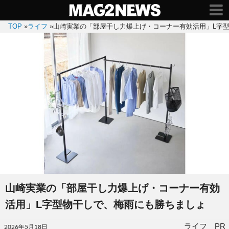
TOP
»
ライフ
»
山崎実業の「部屋干し力爆上げ・コーナー有効活用」L字
山崎実業の「部屋干し力爆上げ・コーナー有効
活用」L字型物干しで、梅雨にも勝ちましょ
投
ライフ PR
2026年5月18日