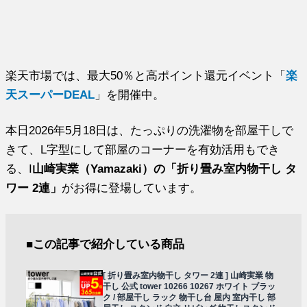
楽天市場では、最大50％と高ポイント還元イベント「
楽
天スーパーDEAL
」を開催中。
本日2026年5月18日は、たっぷりの洗濯物を部屋干しで
きて、L字型にして部屋のコーナーを有効活用もでき
る、I
山崎実業（Yamazaki）の「折り畳み室内物干し タ
ワー 2連」
がお得に登場しています。
■この記事で紹介している商品
[ 折り畳み室内物干し タワー 2連 ] 山崎実業 物
干し 公式 tower 10266 10267 ホワイト ブラッ
ク / 部屋干し ラック 物干し台 屋内 室内干し 部