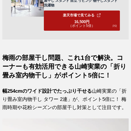
屋干し スタンド 自立 リビング 物干しスタンド
洗濯物
楽天市場で見てみる
16,500
円
（ポイント5倍）
PR
梅雨の部屋干し問題、これ1台で解決。コ
ーナーも有効活用できる山崎実業の「折り
畳み室内物干し」がポイント5倍に！
幅254cmのワイド設計でたっぷり干せる
山崎実業の「折
り畳み室内物干し タワー 2連」が、ポイント5倍に！ 梅
雨時期や花粉シーズンの部屋干し対策として注目です。