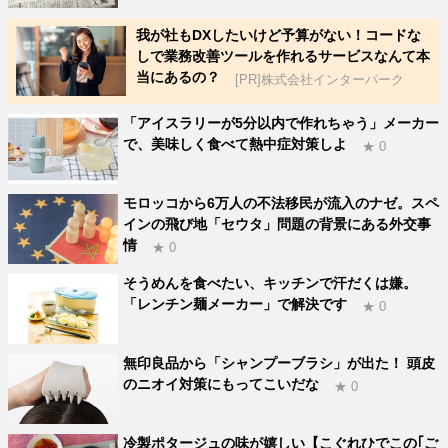
我が社もDXしたいけど予算がない！コードな
しで業務改善ツールを作れるサービスなんて本
当にあるの？
[PR]株式会社インターパーク
「アイスラリーが5分以内で作れちゃう」メーカー
で、美味しく食べて熱中症対策しよ
★ 0
モロッコから6万人の不法移民が流入のナゼ。スペ
インの飛び地「セウタ」問題の背景にある外交事
情
★ 0
そうめんを食べたい、キッチンで汗だくは嫌。
「レンチン麺メーカー」で解決です
★ 0
無印良品から「シャンプーブラシ」が出た！ 頭皮
のニオイ対策にもってこいだな
★ 0
冷製ポタージュの味が嬉しい【こぐれひでこの｢ご