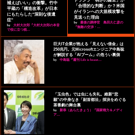
補えばいい」の衝撃。竹中
「合理的な判断」か？米国
平蔵の「構造改革」が日本
がイランへの大規模攻撃を
にもたらした“深刻な後遺
見送った理由
症”
by
最後の調停官 島田久仁彦の
by
大村大次郎『大村大次郎の本音
『無敵の交渉・…
で役に立つ税…
巨大IT企業が抱える「見えない借金」は
250兆円。元Microsoftエンジニア中島聡
が解説する「AIブーム」の危うい裏側
by
中島聡『週刊 Life is beaut…
「玉虫色」では虫にも失礼。維新“悲
願”の中身なき「副首都法」採決をめぐる
茶番劇の舞台裏
by
新恭（あらたきょう）『国家権力＆メディ
ア…