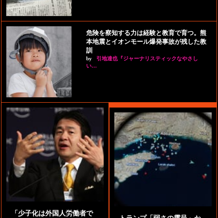
危険を察知する力は経験と教育で育つ。熊
本地震とイオンモール爆発事故が残した教
訓
by
引地達也『ジャーナリスティックなやさし
い…
「少子化は外国人労働者で
トランプ「弱さの露呈」か