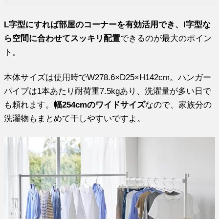
L字型にすれば部屋のコーナーを有効活用でき、I字型な
ら空間に合わせてスッキリ配置
できるのが最大のポイン
ト。
本体サイズは使用時でW278.6×D25×H142cm。ハンガー
パイプは1本あたり耐荷重7.5kgあり、洗濯量が多い日で
も頼れます。
幅254cmのワイドサイズ
なので、家族分の
洗濯物もまとめて干しやすいですよ。