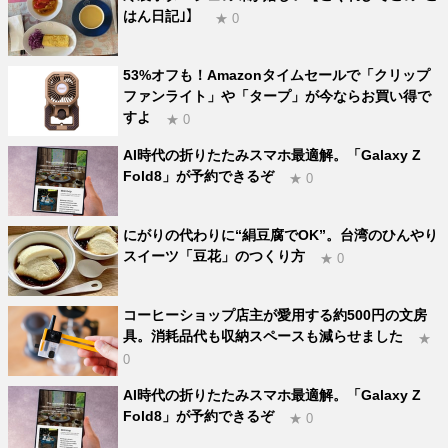
はん日記｣】
★ 0
53%オフも！Amazonタイムセールで「クリップ
ファンライト」や「タープ」が今ならお買い得で
すよ
★ 0
AI時代の折りたたみスマホ最適解。「Galaxy Z
Fold8」が予約できるぞ
★ 0
にがりの代わりに“絹豆腐でOK”。台湾のひんやり
スイーツ「豆花」のつくり方
★ 0
コーヒーショップ店主が愛用する約500円の文房
具。消耗品代も収納スペースも減らせました
★
0
AI時代の折りたたみスマホ最適解。「Galaxy Z
Fold8」が予約できるぞ
★ 0