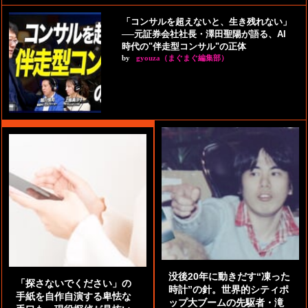
「コンサルを超えないと、生き残れない」
──元証券会社社長・澤田聖陽が語る、AI
時代の"伴走型コンサル"の正体
by
gyouza（まぐまぐ編集部）
没後20年に動きだす“凍った
「探さないでください」の
時計”の針。世界的シティポ
手紙を自作自演する卑怯な
ップ大ブームの先駆者・滝