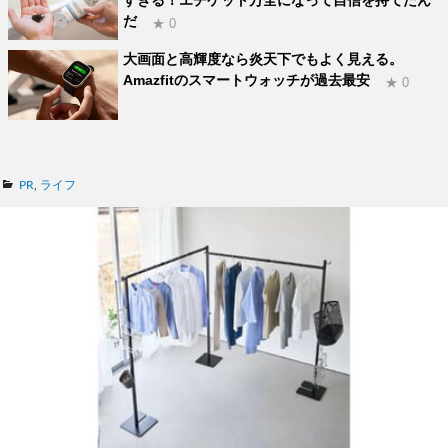
すぎる！エチケット万全になって自信を持てたん
だ
★ 0
大画面と高輝度なら炎天下でもよく見える。
Amazfitのスマートウォッチが過去最安
★ 0
カ
PR
,
ライフ
テ
ゴ
リ
ー