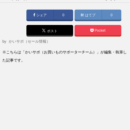
稿
日:
シェア
0
はてブ
0
Pocket
ポスト
by
かいサポ（セール情報）
※こちらは「かいサポ（お買いものサポーターチーム）」が編集・執筆し
た記事です。