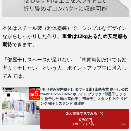
本体はスチール製（粉体塗装）で、シンプルなデザイン
ながらしっかりした作り。
重量は12kgあるため安定感も
期待
できます。
「部屋干しスペースが足りない」「梅雨時期だけでも効
率よく干したい」という人、ポイントアップ中に購入し
てみては。
[ 折り畳み室内物干し タワー 2連 ] 山崎実業 物干し 公式
tower 10266 10267 ホワイト ブラック / 部屋干し ラッ
ク 物干し台 屋内 室内干し 部屋干し スタンド 自立 リビ
ング 物干しスタンド 洗濯物
楽天市場で見てみる
16,500
円
（ポイント5倍）
PR