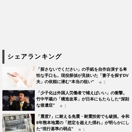
シェアランキング
「探さないでください」の手紙を自作自演する卑
怯な手口も。現役探偵が見抜いた「妻子を探すDV
夫」の依頼に潜む“本当の狙い”
★ 2
「少子化は外国人労働者で補えばいい」の衝撃。
竹中平蔵の「構造改革」が日本にもたらした“深刻
な後遺症”
★ 1
「震度7」に耐える免震・耐震技術でも破損。令和
8年熊本地震の「想定を超えた揺れ」が明らかにし
た“現行基準の弱点”
★ 1