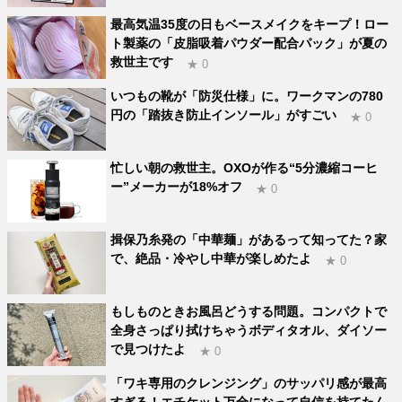
最高気温35度の日もベースメイクをキープ！ロー
ト製薬の「皮脂吸着パウダー配合パック」が夏の
救世主です
★ 0
いつもの靴が「防災仕様」に。ワークマンの780
円の「踏抜き防止インソール」がすごい
★ 0
忙しい朝の救世主。OXOが作る“5分濃縮コーヒ
ー”メーカーが18%オフ
★ 0
揖保乃糸発の「中華麺」があるって知ってた？家
で、絶品・冷やし中華が楽しめたよ
★ 0
もしものときお風呂どうする問題。コンパクトで
全身さっぱり拭けちゃうボディタオル、ダイソー
で見つけたよ
★ 0
「ワキ専用のクレンジング」のサッパリ感が最高