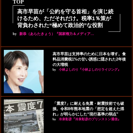
TOP
高市早苗が「公約を守る首相」を演じ続
けるため、ただそれだけ。税率1％策が
背負わされた“極めて政治的”な役割
by
新恭（あらたきょう）『国家権力＆メディア…
高市早苗は支持率のために日本を壊す。食
料品消費税1%の甘い誘惑に隠された2年後
の大増税
by
小林よしのり『小林よしのりライジング』
「震度7」に耐える免震・耐震技術でも破
損。令和8年熊本地震の「想定を超えた揺
れ」が明らかにした“現行基準の弱点”
by
冷泉彰彦『冷泉彰彦のプリンストン通信』