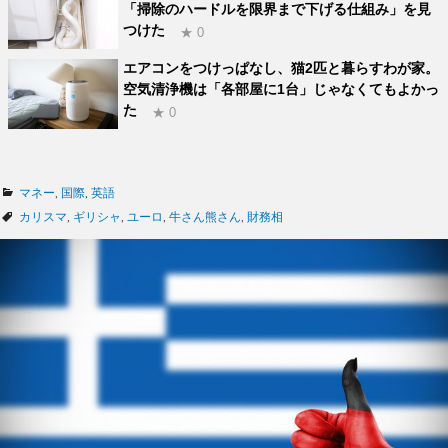
「掃除のハードルを限界まで下げる仕組み」を見
つけた
★ 0
エアコンをつけっぱなし、猫2匹と暮らすわが家。
空気清浄機は「各部屋に1台」じゃなくてもよかっ
た
★ 0
カ
マネー
,
国際
,
英語
テ
タ
カリスマ
,
ギリシャ
,
ユーロ
,
牛さん熊さん
,
財務相
ゴ
グ
リ
ー