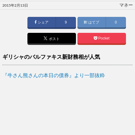
投
マネー
2015年2月13日
稿
日:
シェア
9
はてブ
0
Pocket
ポスト
ギリシャのバルファキス新財務相が人気
『牛さん熊さんの本日の債券』より一部抜粋