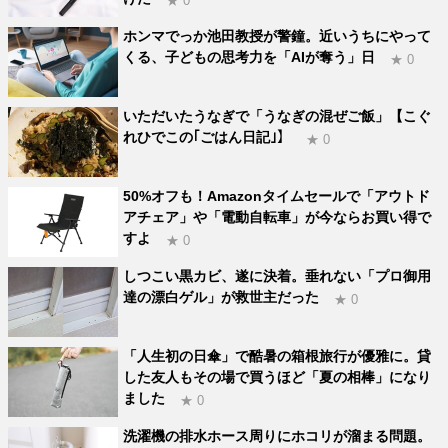
★ 0
ホンマでっか池田教授が警鐘。近いうちにやって
くる、子どもの思考力を「AIが奪う」日
★ 0
いただいたうなぎで「うなぎの混ぜご飯」【こぐ
れひでこの｢ごはん日記｣】
★ 0
50%オフも！Amazonタイムセールで「アウトド
アチェア」や「電動自転車」が今ならお買い得で
すよ
★ 0
しつこい黒カビ、遂に決着。垂れない「プロ御用
達の漂白ゲル」が救世主だった
★ 0
「人生初の日傘」で酷暑の箱根旅行が優雅に。貸
した友人もその場で買うほど「夏の相棒」になり
ました
★ 0
洗濯機の排水ホース周りにホコリが溜まる問題。