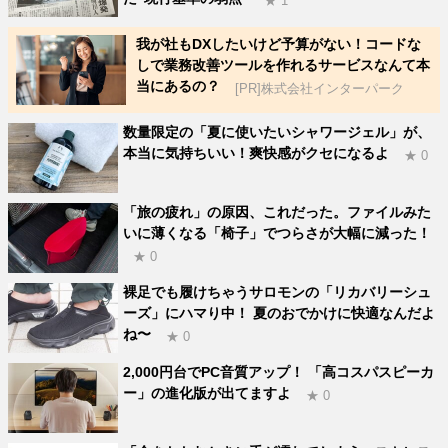
★ 1
我が社もDXしたいけど予算がない！コードな
しで業務改善ツールを作れるサービスなんて本
当にあるの？
[PR]株式会社インターパーク
数量限定の「夏に使いたいシャワージェル」が、
本当に気持ちいい！爽快感がクセになるよ
★ 0
「旅の疲れ」の原因、これだった。ファイルみた
いに薄くなる「椅子」でつらさが大幅に減った！
★ 0
裸足でも履けちゃうサロモンの「リカバリーシュ
ーズ」にハマり中！ 夏のおでかけに快適なんだよ
ね〜
★ 0
2,000円台でPC音質アップ！ 「高コスパスピーカ
ー」の進化版が出てますよ
★ 0