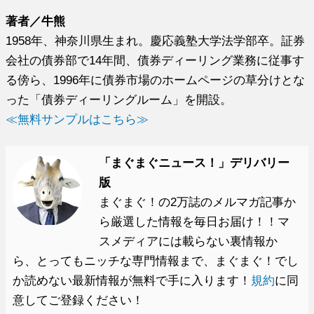
著者／牛熊
1958年、神奈川県生まれ。慶応義塾大学法学部卒。証券
会社の債券部で14年間、債券ディーリング業務に従事す
る傍ら、1996年に債券市場のホームページの草分けとな
った「債券ディーリングルーム」を開設。
≪無料サンプルはこちら≫
「まぐまぐニュース！」デリバリー
版
まぐまぐ！の2万誌のメルマガ記事か
ら厳選した情報を毎日お届け！！マ
スメディアには載らない裏情報か
ら、とってもニッチな専門情報まで、まぐまぐ！でし
か読めない最新情報が無料で手に入ります！
規約
に同
意してご登録ください！