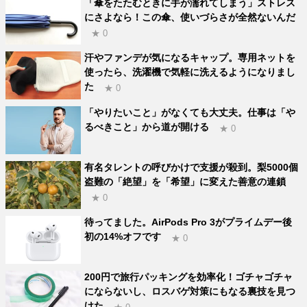
「傘をたたむときに手が濡れてしまう」ストレス
にさよなら！この傘、使いづらさが全然ないんだ
★ 0
汗やファンデが気になるキャップ。専用ネットを
使ったら、洗濯機で気軽に洗えるようになりまし
た
★ 0
「やりたいこと」がなくても大丈夫。仕事は「や
るべきこと」から道が開ける
★ 0
有名タレントの呼びかけで支援が殺到。梨5000個
盗難の「絶望」を「希望」に変えた善意の連鎖
★ 0
待ってました。AirPods Pro 3がプライムデー後
初の14%オフです
★ 0
200円で旅行パッキングを効率化！ゴチャゴチャ
にならないし、ロスバゲ対策にもなる裏技を見つ
けた