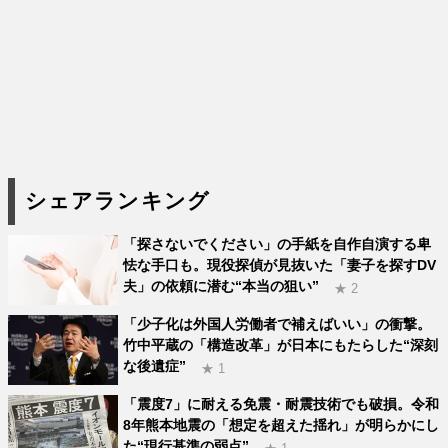
シェアランキング
「探さないでください」の手紙を自作自演する卑
怯な手口も。現役探偵が見抜いた「妻子を探すDV
夫」の依頼に潜む“本当の狙い”
★ 2
「少子化は外国人労働者で補えばいい」の衝撃。
竹中平蔵の「構造改革」が日本にもたらした“深刻
な後遺症”
★ 1
「震度7」に耐える免震・耐震技術でも破損。令和
8年熊本地震の「想定を超えた揺れ」が明らかにし
た“現行基準の弱点”