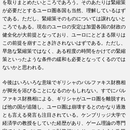
を取りまとめたいところであろう。そのあたりは緊縮策
が必要だとするユーロ圏各国も当然、理解しているはず
である。ただし、緊縮策そのものについては譲れないと
ころでもある。現在のユーロの安定は加盟各国の財政の
健全化が大前提となっており、ユーロにとどまる限りは
この前提を崩すことき許されないはずである。ただし、
早急な緊縮策ではなく、ある程度の時間をかけての緊縮
策といったような条件の緩和も必要となってくるのでは
ないかと思われる。
今後はいろいろな意味でギリシャのバルファキス財務相
が脚光を浴びることになるのかもしれない。すでにバル
ファキス財務相による、ギリシャがユーロ圏を離脱すれ
ば他の国が追随し、ユーロ圏は崩壊するとのかなり過激
とも言える発言も注目されている。ケンブリッジ大学で
経済学の教授をしていた経歴があり、ゲーム理論の専門