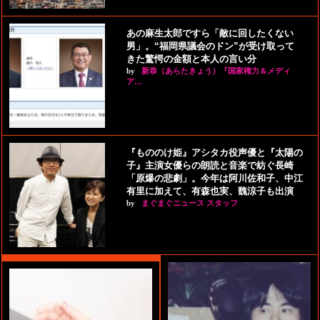
あの麻生太郎ですら「敵に回したくない
男」。“福岡県議会のドン”が受け取って
きた驚愕の金額と本人の言い分
by
新恭（あらたきょう）『国家権力＆メディ
ア…
『もののけ姫』アシタカ役声優と『太陽の
子』主演女優らの朗読と音楽で紡ぐ長崎
「原爆の悲劇」。今年は阿川佐和子、中江
有里に加えて、有森也実、魏涼子も出演
by
まぐまぐニュース スタッフ