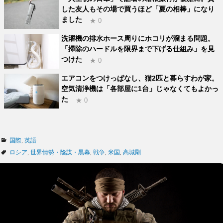
した友人もその場で買うほど「夏の相棒」になり
ました
★ 0
洗濯機の排水ホース周りにホコリが溜まる問題。
「掃除のハードルを限界まで下げる仕組み」を見
つけた
★ 0
エアコンをつけっぱなし、猫2匹と暮らすわが家。
空気清浄機は「各部屋に1台」じゃなくてもよかっ
た
★ 0
カ
国際
,
英語
テ
タ
ロシア
,
世界情勢・陰謀・黒幕
,
戦争
,
米国
,
高城剛
ゴ
グ
リ
ー