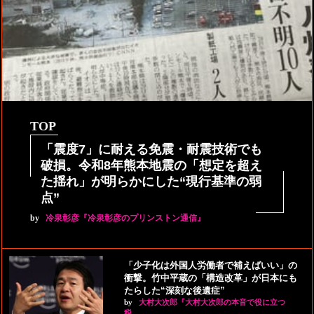
TOP
「震度7」に耐える免震・耐震技術でも
破損。令和8年熊本地震の「想定を超え
た揺れ」が明らかにした“現行基準の弱
点”
by
冷泉彰彦『冷泉彰彦のプリンストン通信』
「少子化は外国人労働者で補えばいい」の
衝撃。竹中平蔵の「構造改革」が日本にも
たらした“深刻な後遺症”
by
大村大次郎『大村大次郎の本音で役に立つ
税…