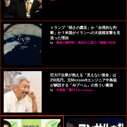
トランプ「弱さの露呈」か「合理的な判
断」か？米国がイランへの大規模攻撃を見
送った理由
by
最後の調停官 島田久仁彦の『無敵の交渉・
…
巨大IT企業が抱える「見えない借金」は
250兆円。元Microsoftエンジニア中島聡
が解説する「AIブーム」の危うい裏側
by
中島聡『週刊 Life is beaut…