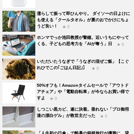
濡らして振って即ひんやり。 ダイソーの日よけに
も使える「クールタオル」が夏のおでかけにちょ
うど良い！
★ 0
ホンマでっか池田教授が警鐘。近いうちにやって
くる、子どもの思考力を「AIが奪う」日
★ 0
いただいたうなぎで「うなぎの混ぜご飯」【こぐ
れひでこの｢ごはん日記｣】
★ 0
50%オフも！Amazonタイムセールで「アウトド
アチェア」や「電動自転車」が今ならお買い得で
すよ
★ 0
しつこい黒カビ、遂に決着。垂れない「プロ御用
達の漂白ゲル」が救世主だった
★ 0
「人生初の日傘」で酷暑の箱根旅行が優雅に。貸