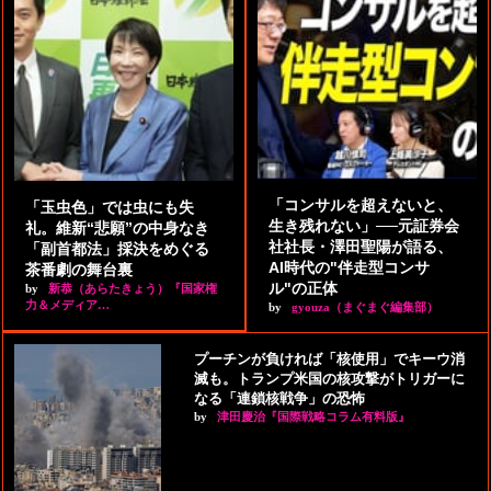
「コンサルを超えないと、
「玉虫色」では虫にも失
生き残れない」──元証券会
礼。維新“悲願”の中身なき
社社長・澤田聖陽が語る、
「副首都法」採決をめぐる
AI時代の"伴走型コンサ
茶番劇の舞台裏
ル"の正体
by
新恭（あらたきょう）『国家権
力＆メディア…
by
gyouza（まぐまぐ編集部）
プーチンが負ければ「核使用」でキーウ消
滅も。トランプ米国の核攻撃がトリガーに
なる「連鎖核戦争」の恐怖
by
津田慶治『国際戦略コラム有料版』