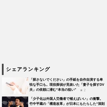
シェアランキング
「探さないでください」の手紙を自作自演する卑
怯な手口も。現役探偵が見抜いた「妻子を探すDV
夫」の依頼に潜む“本当の狙い”
★ 2
「少子化は外国人労働者で補えばいい」の衝撃。
竹中平蔵の「構造改革」が日本にもたらした“深刻