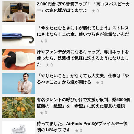
2,000円台でPC音質アップ！ 「高コスパスピーカ
ー」の進化版が出てますよ
★ 0
「傘をたたむときに手が濡れてしまう」ストレス
にさよなら！この傘、使いづらさが全然ないんだ
★ 0
汗やファンデが気になるキャップ。専用ネットを
使ったら、洗濯機で気軽に洗えるようになりまし
た
★ 0
「やりたいこと」がなくても大丈夫。仕事は「や
るべきこと」から道が開ける
★ 0
有名タレントの呼びかけで支援が殺到。梨5000個
盗難の「絶望」を「希望」に変えた善意の連鎖
★ 0
待ってました。AirPods Pro 3がプライムデー後
初の14%オフです
★ 0