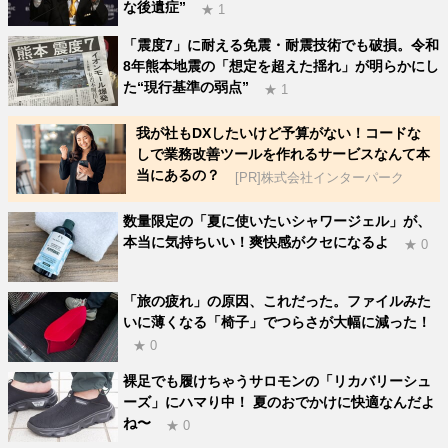
な後遺症”
★ 1
「震度7」に耐える免震・耐震技術でも破損。令和
8年熊本地震の「想定を超えた揺れ」が明らかにし
た“現行基準の弱点”
★ 1
我が社もDXしたいけど予算がない！コードな
しで業務改善ツールを作れるサービスなんて本
当にあるの？
[PR]株式会社インターパーク
数量限定の「夏に使いたいシャワージェル」が、
本当に気持ちいい！爽快感がクセになるよ
★ 0
「旅の疲れ」の原因、これだった。ファイルみた
いに薄くなる「椅子」でつらさが大幅に減った！
★ 0
裸足でも履けちゃうサロモンの「リカバリーシュ
ーズ」にハマり中！ 夏のおでかけに快適なんだよ
ね〜
★ 0