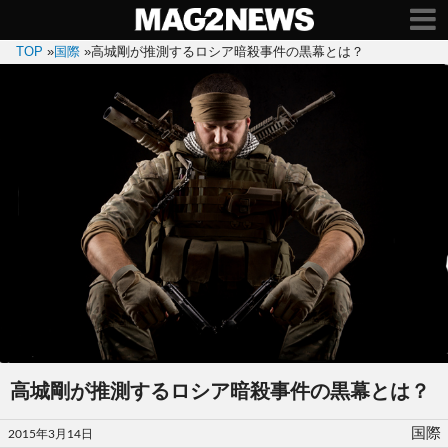
TOP
»
国際
»
高城剛が推測するロシア暗殺事件の黒幕とは？
高城剛が推測するロシア暗殺事件の黒幕とは？
投
国際
2015年3月14日