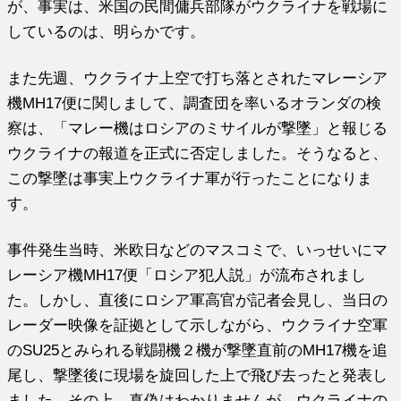
が、事実は、米国の民間傭兵部隊がウクライナを戦場に
しているのは、明らかです。
また先週、ウクライナ上空で打ち落とされたマレーシア
機MH17便に関しまして、調査団を率いるオランダの検
察は、「マレー機はロシアのミサイルが撃墜」と報じる
ウクライナの報道を正式に否定しました。そうなると、
この撃墜は事実上ウクライナ軍が行ったことになりま
す。
事件発生当時、米欧日などのマスコミで、いっせいにマ
レーシア機MH17便「ロシア犯人説」が流布されまし
た。しかし、直後にロシア軍高官が記者会見し、当日の
レーダー映像を証拠として示しながら、ウクライナ空軍
のSU25とみられる戦闘機２機が撃墜直前のMH17機を追
尾し、撃墜後に現場を旋回した上で飛び去ったと発表し
ました。その上、真偽はわかりませんが、ウクライナの