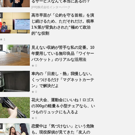
るサービスなんて本当にあるの？
[PR]株式会社インターパーク
高市早苗が「公約を守る首相」を演
じ続けるため、ただそれだけ。税率
1％策が背負わされた“極めて政治
的”な役割
★ 1
見えない収納が苦手な私の定番。10
年愛用している無印良品「ワイヤー
バスケット」のリアルな活用法
★ 0
車内の「日差し・熱」我慢しない。
くっつけるだけ「マグネットカーテ
ン」で解決だよ
★ 0
花火大会、運動会にいいね！ロゴス
の300gの軽量＆小型チェアなら、い
つものリュックにも入るよ
★ 0
恋愛中は「気づけない」という危険
も。現役探偵が見てきた「友人の