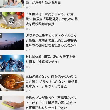
勘」が意外と当たる理由
★ 0
「血糖値は正常だから安心」は危
険？ 糖尿病「早期発見」のための基
礎を現役医師が伝授
★ 0
UFO界の巨星デビッド・ウィルコッ
ク急逝。最期まで追い続けた機密映
像46本の開示はなぜ止まったのか？
★ 0
被れば体感−15℃。夏の炎天下を乗
り切る「冷感ポンチョ」
★ 0
玉ねぎ炒めない、肉も焼かないのに
コク旨！ メリットしかない「痩せる
無水カレー」をつくってみた
★ 0
掃除のプロが作った「不思議なパッ
ド」がすごい！風呂床の落ちなかっ
た蓄積汚れをリセットできた