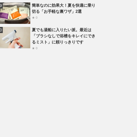
簡単なのに効果大！夏を快適に乗り
切る「お手軽な裏ワザ」2選
★ 0
夏でも湯船に入りたい派。最近は
「ブラシなしで浴槽をキレイにでき
るミスト」に頼りっきりです
★ 0