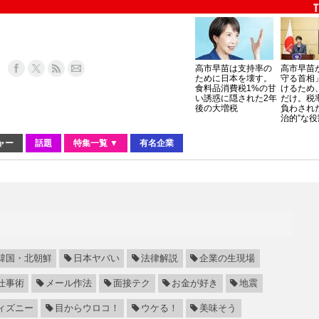
高市早苗は支持率の
高市早苗
ために日本を壊す。
守る首相
食料品消費税1%の甘
けるため
い誘惑に隠された2年
だけ。税
後の大増税
負わされ
治的”な役
ャー
話題
特集一覧 ▼
有名企業
韓国・北朝鮮
日本ヤバい
法律解説
企業の生現場
仕事術
メール作法
面接テク
お金が好き
地震
ィズニー
目からウロコ！
ウケる！
美味そう