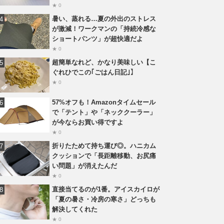
★ 0
暑い、蒸れる…夏の外出のストレス
が激減！ワークマンの「持続冷感な
ショートパンツ」が超快適だよ
★ 0
超簡単なれど、かなり美味しい【こ
ぐれひでこの｢ごはん日記｣】
★ 0
57%オフも！Amazonタイムセール
で「テント」や「ネッククーラー」
が今ならお買い得ですよ
★ 0
折りたためて持ち運び◎。ハニカム
クッションで「長距離移動、お尻痛
い問題」が消えたんだ
★ 0
直接当てるのが1番。アイスカイロが
「夏の暑さ・冷房の寒さ」どっちも
解決してくれた
★ 0