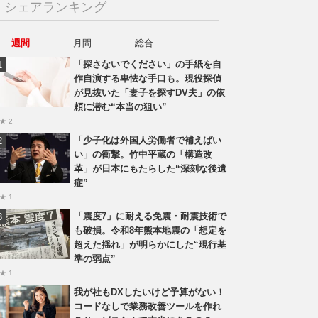
シェアランキング
週間
月間
総合
「探さないでください」の手紙を自
作自演する卑怯な手口も。現役探偵
が見抜いた「妻子を探すDV夫」の依
頼に潜む“本当の狙い”
★ 2
「少子化は外国人労働者で補えばい
い」の衝撃。竹中平蔵の「構造改
革」が日本にもたらした“深刻な後遺
症”
★ 1
「震度7」に耐える免震・耐震技術で
も破損。令和8年熊本地震の「想定を
超えた揺れ」が明らかにした“現行基
準の弱点”
★ 1
我が社もDXしたいけど予算がない！
コードなしで業務改善ツールを作れ