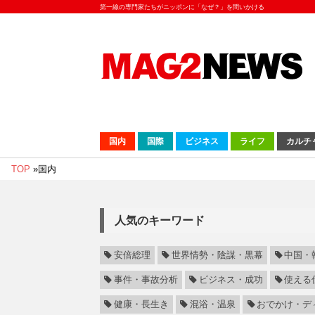
第一線の専門家たちがニッポンに「なぜ？」を問いかける
国内
国際
ビジネス
ライフ
カルチ
TOP
»
国内
人気のキーワード
安倍総理
世界情勢・陰謀・黒幕
中国・
事件・事故分析
ビジネス・成功
使える
健康・長生き
混浴・温泉
おでかけ・デ