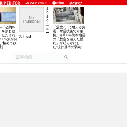
ま
ぐ
ま
ぐ
ニ
が「公約を
「震度7」に耐える免
ュ
」を演じ続
震・耐震技術でも破
ー
、ただそれ
損。令和8年熊本地震
ス！test
率1％策が背
の「想定を超えた揺
た“極めて政
れ」が明らかにし
割
た“現行基準の弱点”