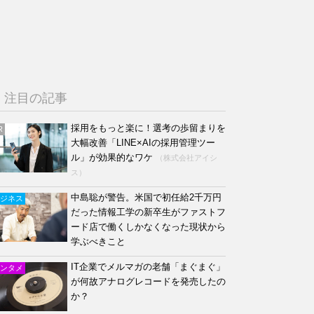
注目の記事
採用をもっと楽に！選考の歩留まりを
R
大幅改善「LINE×AIの採用管理ツー
ル」が効果的なワケ
（株式会社アイシ
ス）
中島聡が警告。米国で初任給2千万円
ジネス
だった情報工学の新卒生がファストフ
ード店で働くしかなくなった現状から
学ぶべきこと
IT企業でメルマガの老舗「まぐまぐ」
ンタメ
が何故アナログレコードを発売したの
か？