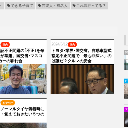
ト
できる子育て
芸能人・有名人
これ流行ってる？
6
2024/6/12
国内
国内
証不正問題の｢不正｣を辛
トヨタ･業界･国交省。自動車型式
P
が暴露。国交省･マスコ
指定不正問題で「最も罪深い」の
カーの馴れ合…
は誰だ？クルマの安全…
ビ
9
おでかけ
】ノーマルタイヤ装着時に
エ
・・覚えておきたい５つの