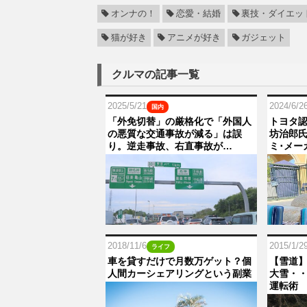
オンナの！
恋愛・結婚
裏技・ダイエッ
猫が好き
アニメが好き
ガジェット
クルマの記事一覧
2025/5/21
2024/6/2
国内
「外免切替」の厳格化で「外国人
トヨタ認
の悪質な交通事故が減る」は誤
坊治郎氏
り。逆走事故、右直事故が…
ミ･メー
2018/11/6
2015/1/2
ライフ
車を貸すだけで月数万ゲット？個
【雪道
人間カーシェアリングという副業
大雪・
運転術