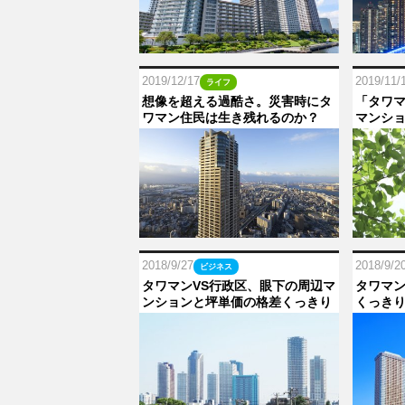
2019/12/17
2019/11/
ライフ
想像を超える過酷さ。災害時にタ
「タワ
ワマン住民は生き残れるのか？
マンシ
2018/9/27
2018/9/2
ビジネス
タワマンVS行政区、眼下の周辺マ
タワマ
ンションと坪単価の格差くっきり
くっき