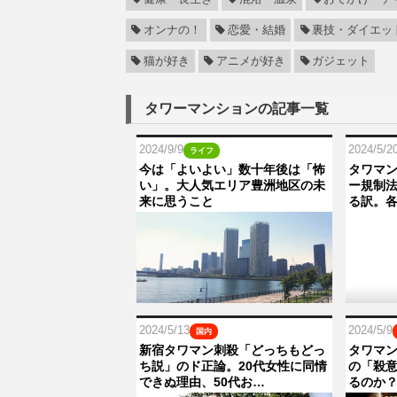
オンナの！
恋愛・結婚
裏技・ダイエッ
猫が好き
アニメが好き
ガジェット
タワーマンションの記事一覧
2024/9/9
2024/5/2
ライフ
今は「よいよい」数十年後は「怖
タワマ
い」。大人気エリア豊洲地区の未
ー規制
来に思うこと
る訳。
2024/5/13
2024/5/9
国内
新宿タワマン刺殺「どっちもどっ
タワマン
ち説」のド正論。20代女性に同情
の「殺
できぬ理由、50代お…
るのか