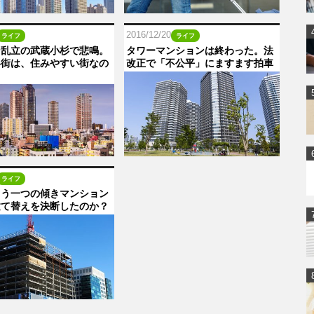
2016/12/20
ライフ
ライフ
ン乱立の武蔵小杉で悲鳴。
タワーマンションは終わった。法
い街は、住みやすい街なの
改正で「不公平」にますます拍車
ライフ
もう一つの傾きマンション
建て替えを決断したのか？