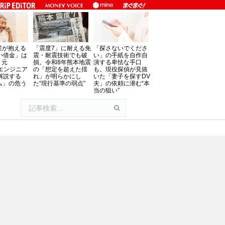
業が抱える
「震度7」に耐える免
「探さないでくださ
い借金」は
震・耐震技術でも破
い」の手紙を自作自
。元
損。令和8年熊本地震
演する卑怯な手口
oftエンジニア
の「想定を超えた揺
も。現役探偵が見抜
解説する
れ」が明らかにし
いた「妻子を探すDV
ム」の危う
た“現行基準の弱点”
夫」の依頼に潜む“本
当の狙い”