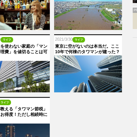
P
3
2021/3/30
ライフ
ライフ
設を使わない家庭の「マン
東京に空がないのは本当だ。ここ
管理費」を値切ることは可
10年で何棟のタワマンが建った？
ライフ
が教える「タワマン節税」
イお得度！ただし相続時に