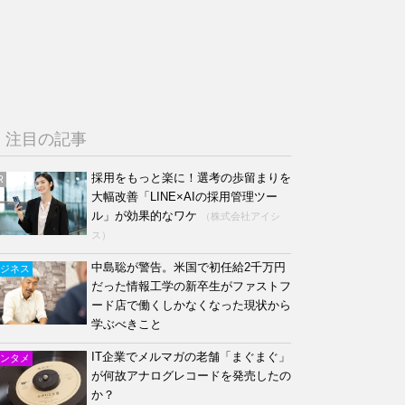
注目の記事
採用をもっと楽に！選考の歩留まりを
R
大幅改善「LINE×AIの採用管理ツー
ル」が効果的なワケ
（株式会社アイシ
ス）
中島聡が警告。米国で初任給2千万円
ジネス
だった情報工学の新卒生がファストフ
ード店で働くしかなくなった現状から
学ぶべきこと
IT企業でメルマガの老舗「まぐまぐ」
ンタメ
が何故アナログレコードを発売したの
か？