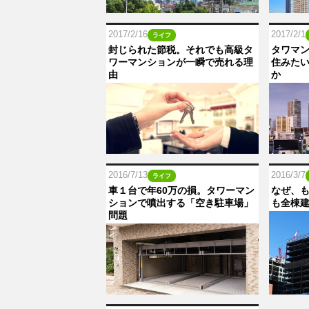
2017/2/16
2017/2/1
ライフ
封じられた節税。それでも高級タ
タワマ
ワーマンションが一瞬で売れる理
住みた
由
か
2016/7/13
2016/3/7
ライフ
車１台で年60万の損。タワーマン
なぜ、
ションで噴出する「空き駐車場」
も全棟
問題