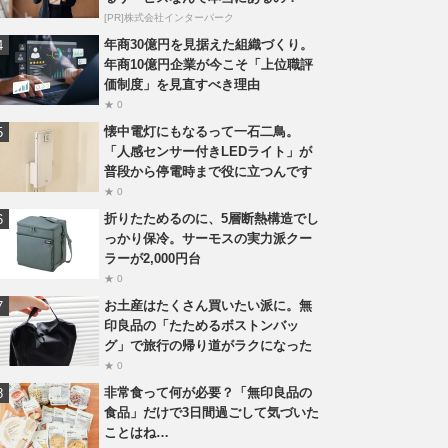
[PR]株式会社インターパーク
年商30億円を見据えた組織づくり。
年商10億円企業が今こそ「上位職評
価制度」を見直すべき理由
★ 0
懐中電灯にもなるって一石二鳥。
「人感センサー付きLEDライト」が
普段から停電時まで役に立つんです
★ 0
折りたためるのに、5層断熱構造でし
っかり保冷。サーモスの実力派クー
ラーが2,000円台
★ 0
お土産はたくさん買いたい派に。無
印良品の「たためるボストンバッ
グ」で旅行の帰り道がラクになった
★ 0
非常食って何が必要？「無印良品の
食品」だけで3日間過ごして気づいた
ことはね…