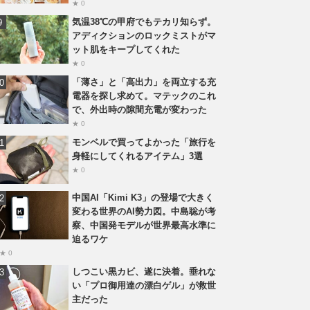
★ 0
気温38℃の甲府でもテカリ知らず。
アディクションのロックミストがマ
ット肌をキープしてくれた
★ 0
「薄さ」と「高出力」を両立する充
電器を探し求めて。マテックのこれ
で、外出時の隙間充電が変わった
★ 0
モンベルで買ってよかった「旅行を
身軽にしてくれるアイテム」3選
★ 0
中国AI「Kimi K3」の登場で大きく
変わる世界のAI勢力図。中島聡が考
察、中国発モデルが世界最高水準に
迫るワケ
★ 0
しつこい黒カビ、遂に決着。垂れな
い「プロ御用達の漂白ゲル」が救世
主だった