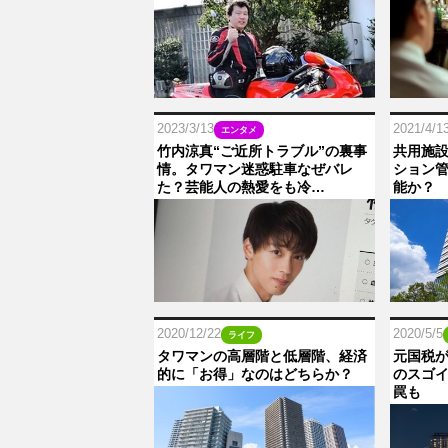
2023/3/13
2021/4/1
エンタメ
竹内涼真“ご近所トラブル”の裏事
共用施
情。タワマン迷惑駐車なぜバレ
ション
た？芸能人の熱愛をも冷…
能か？
2020/12/22
2020/5/5
ライフ
タワマンの高層階と低層階、経済
元国税
的に「お得」なのはどちらか？
のスゴ
罠も