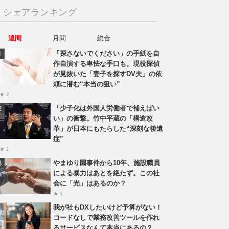
シェアランキング
週間
月間
総合
「探さないでください」の手紙を自
作自演する卑怯な手口も。現役探偵
が見抜いた「妻子を探すDV夫」の依
頼に潜む“本当の狙い”
★ 2
「少子化は外国人労働者で補えばい
い」の衝撃。竹中平蔵の「構造改
革」が日本にもたらした“深刻な後遺
症”
★ 1
やまゆり園事件から10年、施設職員
による暴力はあとを絶たず。この社
会に「光」はあるのか？
★ 1
我が社もDXしたいけど予算がない！
コードなしで業務改善ツールを作れ
るサービスなんて本当にあるの？