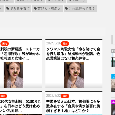
ト
できる子育て
芸能人・有名人
これ流行ってる？
0
2024/5/16
国内
国内
ン刺殺の新疑惑 ストーカ
タワマン刺殺女性「命を賭けて金
P
法「悪用詐欺」説が囁かれ
を搾り取る」証拠動画が物議。色
各社報道と女性イ…
恋営業論はなぜ和久井容…
ビ
2023/8/22
国内
国内
20代女性刺殺、51歳おじ
中国を笑えぬ日本。首都圏にも多
エ
意」を日本はどう受け止め
数存在する「台風や洪水被害に脆
？パパ活界隈…
弱すぎる土地」はどこか？