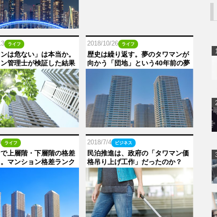
13
2018/10/26
ライフ
ライフ
マンは危ない」は本当か。
歴史は繰り返す。夢のタワマンが
ョン管理士が検証した結果
向かう「団地」という40年前の夢
0
2018/7/4
ライフ
ビジネス
ンで上層階・下層階の格差
民泊推進は、政府の「タワマン価
り。マンション格差ランク
格吊り上げ工作」だったのか？