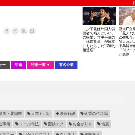
「少子化は外国人労
巨大IT企
働者で補えばいい」
「見えな
の衝撃。竹中平蔵の
250兆円
「構造改革」が日本
Micros
にもたらした“深刻な
中島聡が
後遺症”
「AIブー
い裏側
ャー
話題
特集一覧 ▼
有名企業
韓国・北朝鮮
日本ヤバい
法律解説
企業の生現場
仕事術
メール作法
面接テク
お金が好き
地震
ィズニー
目からウロコ！
ウケる！
美味そう