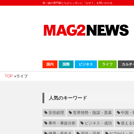
第一線の専門家たちがニッポンに「なぜ？」を問いかける
国内
国際
ビジネス
ライフ
カルチ
TOP
»
ライフ
人気のキーワード
安倍総理
世界情勢・陰謀・黒幕
中国・
事件・事故分析
ビジネス・成功
使える
健康・長生き
混浴・温泉
おでかけ・デ