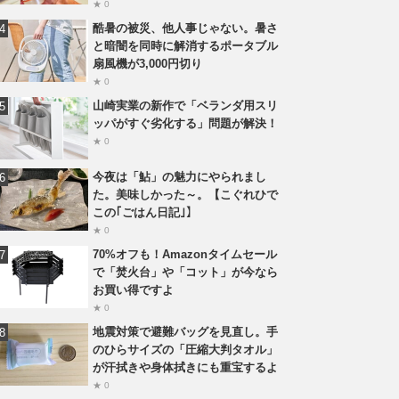
★ 0
酷暑の被災、他人事じゃない。暑さ
と暗闇を同時に解消するポータブル
扇風機が3,000円切り
★ 0
山崎実業の新作で「ベランダ用スリ
ッパがすぐ劣化する」問題が解決！
★ 0
今夜は「鮎」の魅力にやられまし
た。美味しかった～。【こぐれひで
この｢ごはん日記｣】
★ 0
70%オフも！Amazonタイムセール
で「焚火台」や「コット」が今なら
お買い得ですよ
★ 0
地震対策で避難バッグを見直し。手
のひらサイズの「圧縮大判タオル」
が汗拭きや身体拭きにも重宝するよ
★ 0