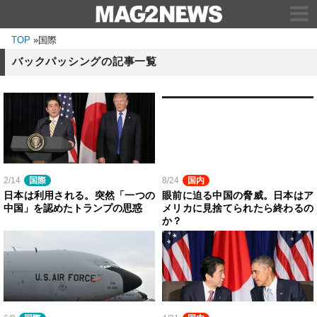
TOP
»
国際
バックパッシングの記事一覧
2/14
国際
8/24
国内
日本は利用される。突然「一つの
眼前に迫る中国の脅威。日本はア
中国」を認めたトランプの思惑
メリカに見捨てられたら終わるの
か？