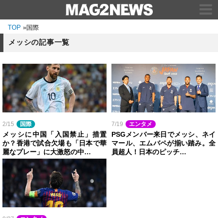
TOP
»
国際
メッシの記事一覧
2/15
国際
7/19
エンタメ
メッシに中国「入国禁止」措置
PSGメンバー来日でメッシ、ネイ
か？香港で試合欠場も「日本で華
マール、エムバペが揃い踏み。全
麗なプレー」に大激怒の中…
員超人！日本のピッチ…