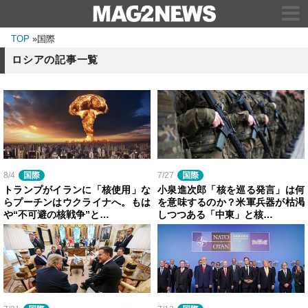
TOP
»
国際
ロシアの記事一覧
8/4
国際
7/27
国際
トランプがイランに「核使用」な
小泉進次郎「核を巡る発言」は何
らプーチンはウクライナへ。もは
を意味するのか？米軍兵器が枯渇
や“不可避の核戦争”と…
しつつある「中東」と核…