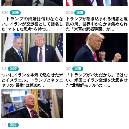
3/30
国際
3/16
国際
「トランプの娘婿は信用ならな
トランプが巻き込まれる憎悪と混
い」イランが交渉役として指名し
乱の渦。世界中からかき集められ
た“マトモな思考”を持つ…
た「米軍の武器弾薬」が…
3/3
国際
3/2
国際
ついにイランを本気で怒らせた米
「トランプがバカだから」ではな
とイスラエル。トランプとネタニ
い。米国にイラン空爆を決意させ
ヤフの“暴挙”は第3次…
た“北朝鮮モデル”のト…
3/2
国際