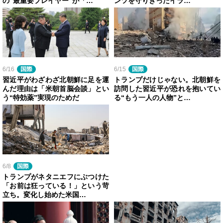
の“最重要プレイヤー”が「…
ンツを守りきったイラ…
6/16
国際
6/15
国際
習近平がわざわざ北朝鮮に足を運
トランプだけじゃない。北朝鮮を
んだ理由は「米朝首脳会談」とい
訪問した習近平が恐れを抱いてい
う“特効薬”実現のためだ
る“もう一人の人物”と…
6/8
国際
トランプがネタニエフにぶつけた
「お前は狂っている！」という苛
立ち。変化し始めた米国…