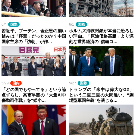
6/4
国際
6/1
国際
習近平、プーチン、金正恩の揃い
ホルムズ海峡封鎖が本当に恐ろし
踏みは「序章」だったのか？中国
い理由。「原油価格高騰」より深
国家主席の「訪朝」が作…
刻な世界経済の“信頼コ…
5/29
国内
5/27
国際
「どの国でもやってる」という論
トランプの「米中は偉大なG2」
点ずらし。高市早苗の「大量AI中
という二重三重の大間違い。“劇
傷動画作戦」を“矮小…
場型軍国主義”を演じる…