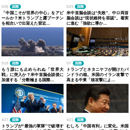
5/26
国際
5/25
国際
「中国こそが世界の中心」をアピ
米中首脳会談は“失敗”、中ロ両首
ールか？米トランプと露プーチン
脳会談は“現状維持を容認”。着実
を相次いで出迎えた習近…
に進む「強欲に導か…
5/18
国際
5/7
国際
もう誰にも止められぬ「世界大
トランプとネタニヤフが開けたパ
戦」に突入か？米中首脳会談後に
ンドラの箱。米国のイラン攻撃で
加速する「分断極まる国際…
高まる中東「核攻撃によ…
4/27
国際
4/21
国際
トランプが“最強の軍隊”で破壊す
むしろ「中国有利」に変化。米国