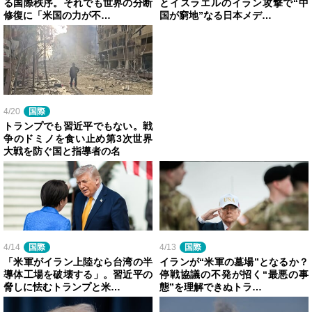
る国際秩序。それでも世界の分断
とイスラエルのイラン攻撃で“中
修復に「米国の力が不…
国が窮地”なる日本メデ…
4/20
国際
トランプでも習近平でもない。戦
争のドミノを食い止め第3次世界
大戦を防ぐ国と指導者の名
4/14
国際
4/13
国際
「米軍がイラン上陸なら台湾の半
イランが“米軍の墓場”となるか？
導体工場を破壊する」。習近平の
停戦協議の不発が招く“最悪の事
脅しに怯むトランプと米…
態”を理解できぬトラ…