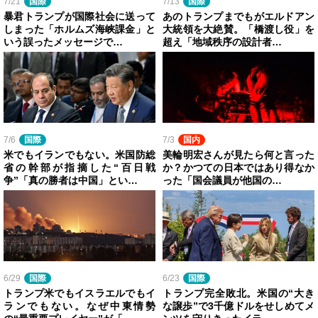
7/21
国際
7/13
国際
暴君トランプが国際社会に送って
あのトランプまでもがエルドアン
しまった「ホルムズ海峡課金」と
大統領を大絶賛。「橋渡し役」を
いう誤ったメッセージで…
超え「地域秩序の設計者…
7/6
国際
7/3
国内
米でもイランでもない。米国防総
美輪明宏さんが見たら何と言った
省の幹部が指摘した“百日戦
か？かつての日本ではあり得なか
争”「真の勝者は中国」とい…
った「国会議員が他国の…
6/29
国際
6/23
国際
トランプ米でもイスラエルでもイ
トランプ完全敗北。米国の“大き
ランでもない。なぜ中東情勢
な譲歩”で3千億ドルをせしめてメ