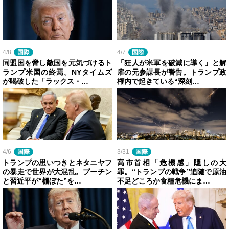
4/8
国際
4/7
国際
同盟国を脅し敵国を元気づけるト
「狂人が米軍を破滅に導く」と解
ランプ米国の終焉。NYタイムズ
雇の元参謀長が警告。トランプ政
が喝破した「ラックス・…
権内で起きている“深刻…
4/6
国際
3/31
国際
トランプの思いつきとネタニヤフ
高市首相「危機感」隠しの大
の暴走で世界が大混乱。プーチン
罪。“トランプの戦争”追随で原油
と習近平が“棚ぼた”を…
不足どころか食糧危機にま…