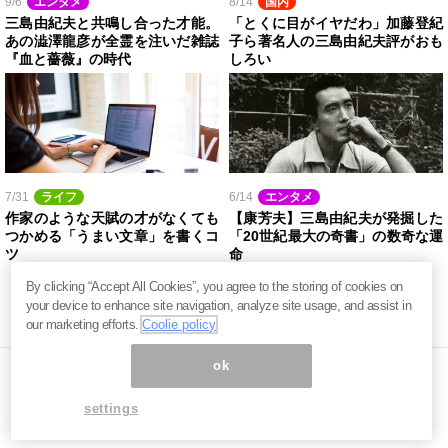
9/6
エンタメ
8/14
国内
三島由紀夫と共鳴し合った才能。
「とくに目がイヤだわ」加藤登紀
あの澁澤龍彦が全霊を注いだ雑誌
子ら著名人の三島由紀夫評がおも
『血と薔薇』の時代
しろい
7/31
ライフ
6/14
エンタメ
作家のような天賦の才がなくても
【康芳夫】三島由紀夫が発掘した
つかめる「うまい文章」を書くコ
「20世紀最大の奇書」の数奇な運
ツ
命
By clicking “Accept All Cookies”, you agree to the storing of cookies on
your device to enhance site navigation, analyze site usage, and assist in
our marketing efforts.
Coolie policy
ok
settings
ページ内の商標は全て商標権者に属します。無断転載を禁じます。 ©
まぐまぐ！