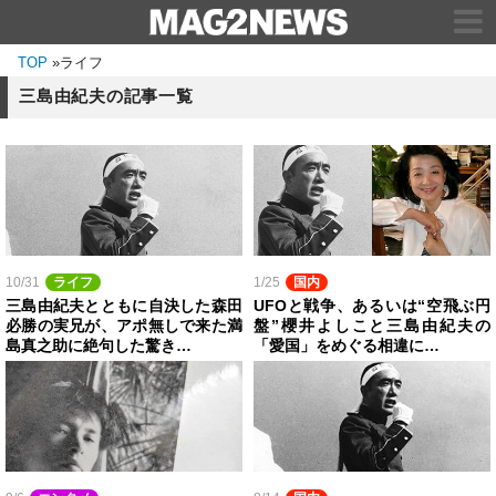
TOP
»
ライフ
三島由紀夫の記事一覧
10/31
ライフ
1/25
国内
三島由紀夫とともに自決した森田
UFOと戦争、あるいは“空飛ぶ円
必勝の実兄が、アポ無しで来た満
盤”櫻井よしこと三島由紀夫の
島真之助に絶句した驚き…
「愛国」をめぐる相違に…