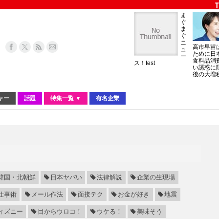
ま
ぐ
ま
ぐ
ニ
高市早苗
ュ
ために日
ー
食料品消
ス！test
い誘惑に
後の大増
ャー
話題
特集一覧 ▼
有名企業
韓国・北朝鮮
日本ヤバい
法律解説
企業の生現場
仕事術
メール作法
面接テク
お金が好き
地震
ィズニー
目からウロコ！
ウケる！
美味そう