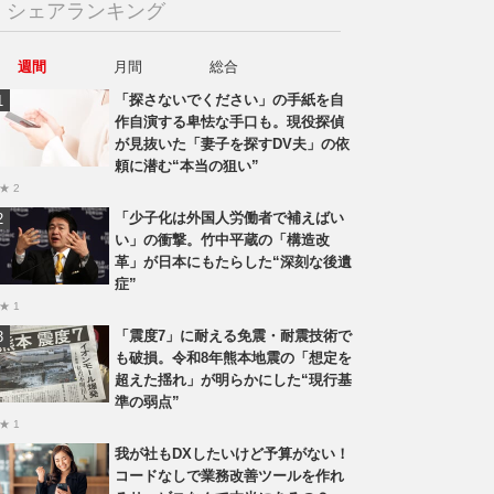
シェアランキング
週間
月間
総合
「探さないでください」の手紙を自
作自演する卑怯な手口も。現役探偵
が見抜いた「妻子を探すDV夫」の依
頼に潜む“本当の狙い”
★ 2
「少子化は外国人労働者で補えばい
い」の衝撃。竹中平蔵の「構造改
革」が日本にもたらした“深刻な後遺
症”
★ 1
「震度7」に耐える免震・耐震技術で
も破損。令和8年熊本地震の「想定を
超えた揺れ」が明らかにした“現行基
準の弱点”
★ 1
我が社もDXしたいけど予算がない！
コードなしで業務改善ツールを作れ