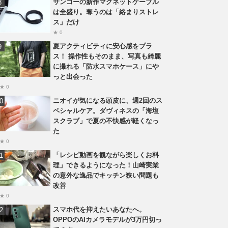
サンコーの新作マグネットケーブル
は全盛り。奪うのは「絡まりストレ
ス」だけ
★ 0
夏アクティビティに安心感をプラ
ス！ 操作性もそのまま、写真も綺麗
に撮れる「防水スマホケース」にや
っと出会った
★ 0
ニオイが気になる頭皮に、週2回のス
ペシャルケア。ダヴィネスの「海塩
スクラブ」で夏の不快感が軽くなっ
た
★ 0
「レシピ動画を観ながら楽しくお料
理」できるようになった！山崎実業
の意外な逸品でキッチン狭い問題も
改善
★ 0
スマホ代を抑えたいあなたへ。
OPPOのAIカメラモデルが3万円切っ