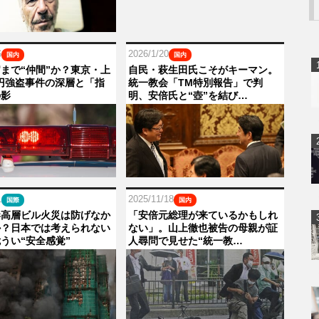
6
2026/1/20
国内
国内
まで“仲間”か？東京・上
自民・萩生田氏こそがキーマン。
億円強盗事件の深層と「指
統一教会「TM特別報告」で判
の影
明、安倍氏と“壺”を結び…
1
2025/11/18
国際
国内
港高層ビル火災は防げなか
「安倍元総理が来ているかもしれ
か？日本では考えられない
ない」。山上徹也被告の母親が証
うい“安全感覚”
人尋問で見せた“統一教…