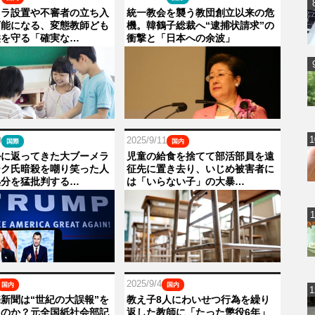
メラ設置や不審者の立ち入
統一教会を襲う教団創立以来の危
可能になる、変態教師ども
機。韓鶴子総裁へ“逮捕状請求”の
供を守る「確実な…
衝撃と「日本への余波」
9
2025/9/11
国際
国内
ルに返ってきた大ブーメラ
児童の給食を捨てて部活部員を遠
ーク氏暗殺を嘲り笑った人
征先に置き去り、いじめ被害者に
処分を猛批判する…
は「いらない子」の大暴…
2025/9/4
国内
国内
新聞は“世紀の大誤報”を
教え子8人にわいせつ行為を繰り
たのか？元全国紙社会部記
返した教師に「たった懲役6年」