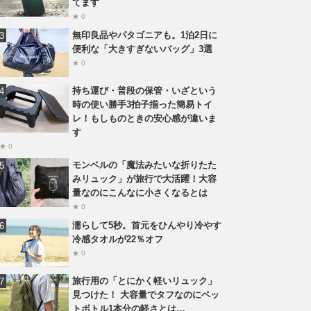
てます
★ 0
無印良品やパタゴニアも。1泊2日に
便利な「大きすぎないバッグ」3選
★ 0
持ち運び・普段の保管・いざという
時の使い勝手3拍子揃った簡易トイ
レ！もしものときの安心感が違いま
す
★ 0
モンベルの「魔法みたいな折りたた
みリュック」が旅行で大活躍！大容
量なのにこんなに小さくなるとは
★ 0
濡らして5秒。首元をひんやり冷やす
冷感タオルが22％オフ
★ 0
旅行用の「とにかく軽いリュック」
見つけた！ 大容量でタフなのにペッ
トボトル1本分の軽さとは…