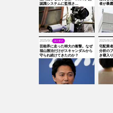
認識システムに監視さ…
者が暴
2025/9/1
2025/8/2
エンタメ
芸能界に走った特大の衝撃。なぜ
宅配業
福山雅治だけがスキャンダルから
分析の
守られ続けてきたのか？
き寝入