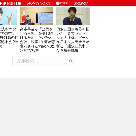
は支持率の
高市早苗が「公約を
円安と国債急落を招
本を壊す。
守る首相」を演じ続
いた「骨太ショッ
費税1%の甘
けるため、ただそれ
ク」の正体。グーグ
隠された2年
だけ。税率1％策が背
ル日本法人元社長が
税
負わされた“極めて政
斬る「選択と集中」
治的”な役割
なき成長戦略