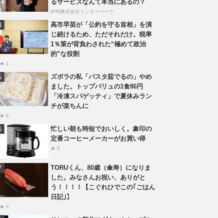
るサービスなんて本当にあるの？
[PR]株式会社インターパーク
高市早苗が「公約を守る首相」を演
じ続けるため、ただそれだけ。税率
1％策が背負わされた“極めて政治
的”な役割
★ 1
ズボラの私「パスタ茹でるの」やめ
ました。トップバリュの1食86円
「冷凍スパゲッティ」で夏休みラン
チが楽ちんに
★ 0
忙しい朝も時短でおいしく。象印の
定番コーヒーメーカーがお買い得
★ 0
TORUくん、80歳（傘寿）になりま
した。みなさんお祝い、ありがと
う！！！！【こぐれひでこの｢ごはん
日記｣】
★ 0