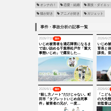
オンナの！
恋愛・結婚
裏技・ダイエッ
猫が好き
アニメが好き
ガジェット
事件・事故分析の記事一覧
2026/7/10
2026/6/2
国内
いじめ被害者を適応障害になるま
いじめ
で追い詰める千葉県松戸市「重大
育長と
事態いじめ」で露呈した…
課長。
2026/6/11
2026/6/2
国内
“殺し方ノート”だけじゃない。町
「こど
田市「タブレットいじめ自死事
の大失
件」被害者の兄が、一度…
前監督