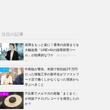
注目の記事
採用をもっと楽に！選考の歩留まりを
R
大幅改善「LINE×AIの採用管理ツー
ル」が効果的なワケ
（株式会社アイシ
ス）
中島聡が警告。米国で初任給2千万円
ジネス
だった情報工学の新卒生がファストフ
ード店で働くしかなくなった現状から
学ぶべきこと
IT企業でメルマガの老舗「まぐまぐ」
ンタメ
が何故アナログレコードを発売したの
か？