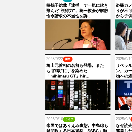
韓鶴子総裁「逮捕」で一気に吹き
盗撮カ
飛んだ“説得力”。統一教会が解散
りが不
命令請求の不当性を訴…
から子
2025/9/22
2025/9/1
国内
鳩山元首相の名前も登場。また
リベラ
も“詐欺”に手を染めた
ン。カ
「mihimaru GT」hir…
物への
2025/9/10
2025/9/5
ライフ
米国ではありえぬ事態。中島聡も
なぜ読売
疑問視する日本警察「SSBC」顔
連発し