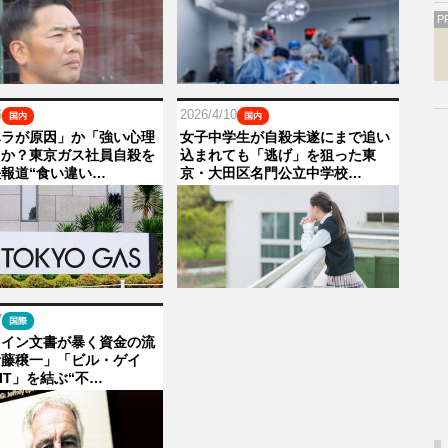
P
6
2026/4/10
国内
国内
ハラが原因」か「強い心理
女子中学生が自殺未遂にまで追い
」か？東京ガス社員自殺を
込まれても「逃げ」を狙った東
報道“食い違い…
京・大田区名門公立中学校…
7
国際
タイン文書が暴く資金の流
伊藤穣一」「ビル・ゲイ
IT」を結ぶ“不…