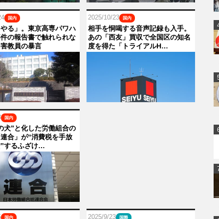
24
2025/10/23
国内
国内
てやる」。東京高専パワハ
相手を恫喝する音声記録も入手。
事件の報告書で触れられな
あの「西友」買収で全国区の知名
加害教員の暴言
度を得た「トライアルH…
3
国内
の犬”と化した労働組合の
連合」が“消費税を手放
”するふざけ…
5
2025/9/23
国内
国際