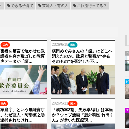
ト
できる子育て
芸能人・有名人
これ流行ってる？
5
2026/6/19
国内
国際
被害者を暴言で泣かせた教
横田めぐみさんの「歯」はどこへ
P
保護者を突き飛ばした教育
消えたのか。政府と警察が“存在
音声データが「証…
そのもの”を否定した不…
ビ
2026/5/11
国内
国内
も家庭庁」という無能官庁
「成功率2割、失敗率8割」は本当
エ
態。なぜ巨人・阿部慎之助
か？ウェブ漫画『脳外科医 竹田く
は逮捕されなけれ…
ん』が暴いた医療現…