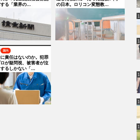
露する「業界の…
の日本。ロリコン変態教…
8
国内
者に責任はないのか。犯罪
プロが疑問視、被害者が泣
りするしかない「…