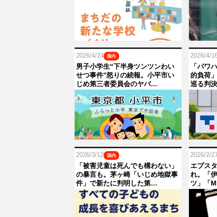
2026/4/24
2026/4/1
国内
男子小学生“下半身ツンツンわい
「パワ
せつ事件”怒りの続報。小平市い
的負荷
じめ第三者委員会のヤバ…
巡る判決
2026/3/12
2026/2/2
国内
「被害児童は死んでも構わない」
エプス
の暴言も。茅ヶ崎「いじめ地獄事
れ。「
件」で新たに判明した第…
ツ」「M