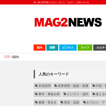
第一線の専門家たちがニッポンに「なぜ？」を問いかける
国内
国際
ビジネス
ライフ
カルチ
TOP
»
国内
人気のキーワード
安倍総理
世界情勢・陰謀・黒幕
中国・
事件・事故分析
ビジネス・成功
使える
健康・長生き
混浴・温泉
おでかけ・デ