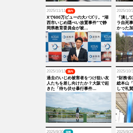
2025/11/11
2025/10/
国内
Xで600万ビューの大バズリ。“湖
「潰し
西市いじめ隠ぺい放置事件”で静
ラ自死
岡県教育委員会が被…
かった
2025/10/13
2025/10/
国内
過去のいじめ被害者をつけ狙い友
“財務省
人たちを差し向けたか？大阪で起
総本山「
きた「待ち伏せ暴行事件…
しで礼賛
2025/9/30
2025/9/2
国際