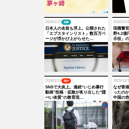
2026/2/23
2026/2/1
国際
日本人の名前も浮上。公開された
現職警官
「エプスタインリスト」数百万ペ
野4.2
ージが浮かび上がらせた…
示役」
2026/1/14
2025/12/
国内
SNSで大炎上。連続“いじめ暴行
なぜ香
動画”投稿・拡散が炙り出した“隠
ったの
ぺい体質”の教育現…
中国の危