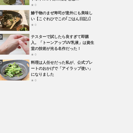
★ 0
鯵干物のまぜ寿司が意外にも美味し
い【こぐれひでこの｢ごはん日記｣】
★ 0
テスターで試したら良すぎて即購
入。「トーンアップUV乳液」は資生
堂の技術が光る名作だった！
★ 0
料理は人任せだった私が、公式プレ
ートのおかげで「アイラップ使い」
になりました
★ 0