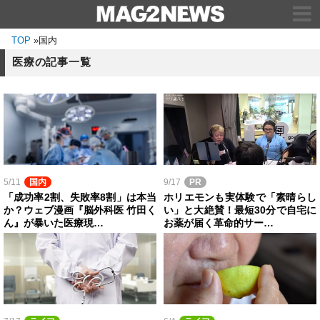
TOP
»
国内
医療の記事一覧
5/11
国内
9/17
PR
「成功率2割、失敗率8割」は本当
ホリエモンも実体験で「素晴らし
か？ウェブ漫画『脳外科医 竹田く
い」と大絶賛！最短30分で自宅に
ん』が暴いた医療現…
お薬が届く革命的サー…