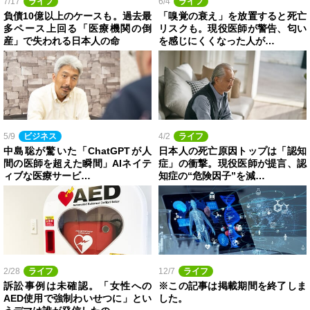
7/17
ライフ
6/4
ライフ
負債10億以上のケースも。過去最
「嗅覚の衰え」を放置すると死亡
多ペース上回る「医療機関の倒
リスクも。現役医師が警告、匂い
産」で失われる日本人の命
を感じにくくなった人が…
5/9
ビジネス
4/2
ライフ
中島聡が驚いた「ChatGPTが人
日本人の死亡原因トップは「認知
間の医師を超えた瞬間」AIネイテ
症」の衝撃。現役医師が提言、認
ィブな医療サービ…
知症の“危険因子”を減…
2/28
ライフ
12/7
ライフ
訴訟事例は未確認。「女性への
※この記事は掲載期間を終了しま
AED使用で強制わいせつに」とい
した。