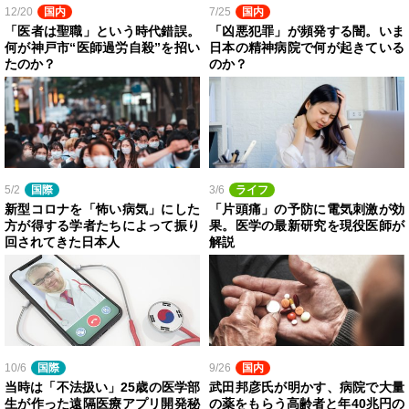
12/20
国内
7/25
国内
「医者は聖職」という時代錯誤。
「凶悪犯罪」が頻発する闇。いま
何が神戸市“医師過労自殺”を招い
日本の精神病院で何が起きている
たのか？
のか？
5/2
国際
3/6
ライフ
新型コロナを「怖い病気」にした
「片頭痛」の予防に電気刺激が効
方が得する学者たちによって振り
果。医学の最新研究を現役医師が
回されてきた日本人
解説
10/6
国際
9/26
国内
当時は「不法扱い」25歳の医学部
武田邦彦氏が明かす、病院で大量
生が作った遠隔医療アプリ開発秘
の薬をもらう高齢者と年40兆円の