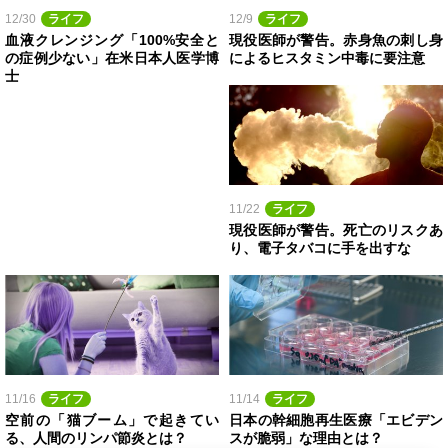
12/30
ライフ
12/9
ライフ
血液クレンジング「100%安全と
現役医師が警告。赤身魚の刺し身
の症例少ない」在米日本人医学博
によるヒスタミン中毒に要注意
士
11/22
ライフ
現役医師が警告。死亡のリスクあ
り、電子タバコに手を出すな
11/16
ライフ
11/14
ライフ
空前の「猫ブーム」で起きてい
日本の幹細胞再生医療「エビデン
る、人間のリンパ節炎とは？
スが脆弱」な理由とは？