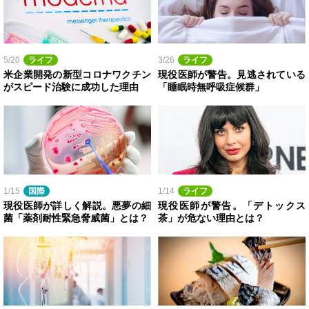
5/20
ライフ
3/26
ライフ
米企業開発の新型コロナワクチン
現役医師が警告。見逃されている
がスピード治験に成功した理由
「睡眠時無呼吸症候群」
1/15
国際
1/14
ライフ
現役医師が詳しく解説。悪夢の細
現役医師が警告。「デトックス
菌「薬剤耐性緊急脅威菌」とは？
茶」が危ない理由とは？