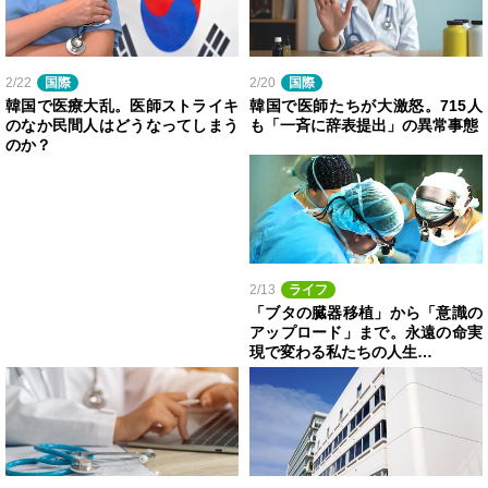
2/22
国際
2/20
国際
韓国で医療大乱。医師ストライキ
韓国で医師たちが大激怒。715人
のなか民間人はどうなってしまう
も「一斉に辞表提出」の異常事態
のか？
2/13
ライフ
「ブタの臓器移植」から「意識の
アップロード」まで。永遠の命実
現で変わる私たちの人生…