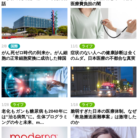
話
医療費負担の闇
2/8
国際
11/1
ライフ
がん死ゼロ時代の到来か。がん細
症状のない人への健康診断は全く
胞の正常細胞変換に成功した韓国
のムダ。日本医療の不都合な真実
1/28
ライフ
1/18
ライフ
老化もガンも糖尿病も2040年に
脆弱すぎた日本の医療体制。なぜ
は“治る病気”に。生体プログラミ
「救急搬送困難事案」は激増した
ングの今と未来、m…
のか