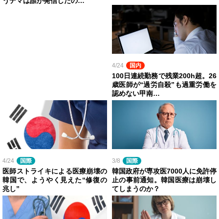
うデマは誰が発信したの…
4/24
国内
100日連続勤務で残業200h超。26
歳医師が“過労自殺”も過重労働を
認めない甲南…
4/24
国際
3/8
国際
医師ストライキによる医療崩壊の
韓国政府が専攻医7000人に免許停
韓国で、ようやく見えた“修復の
止の事前通知。韓国医療は崩壊し
兆し”
てしまうのか？