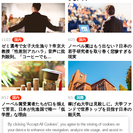
11/22
国内
8/25
国内
ゼミ選考で女子大生漁り？帝京大
ノーベル賞はもう出ない？日本の
教授「性差別アカハラ」音声に批
若手研究者を取り巻く悲惨すぎる
判殺到。「コーヒーでも…
現実
8/12
国内
6/1
国際
ノーベル賞受賞者たちが口を揃え
稼げぬ大学は見殺しに。大学ファ
て苦言。日本が先進国で唯一「低
ンドで世界トップを目指す日本の
学歴」な理由
能天気
By clicking “Accept All Cookies”, you agree to the storing of cookies on
your device to enhance site navigation, analyze site usage, and assist in