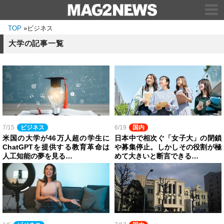
TOP
»
ビジネス
大学の記事一覧
7/15
ビジネス
6/19
国内
米国の大学が46万人超の学生に
日本中で相次ぐ「女子大」の閉鎖
ChatGPTを提供する教育革命は
や募集停止。しかしその役割が極
人工知能の夢を見る…
めて大きいと断言できる…