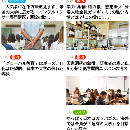
1/6
ビジネス
7/17
国内
「人気者になる方法教えます」米
暴力･薬物･権力欲。慈恵医大｢登
国の大学に広がる「インフルエン
場人物全員ガンギマリ｣の黒い内
サー専門講座」新設の動…
情とは？｢この父にし…
6/10
国内
5/24
国内
「グローバル教育」はポーズ。IT
国家凋落の象徴。研究者の雇い止
化は絶望的、日本の大学の呆れた
めが招く低学歴国ニッポンの汚名
現状
5/8
ライフ
やっぱり日本はガラパゴス。海外
では全員が「超有名大学」を目指
さないワケ