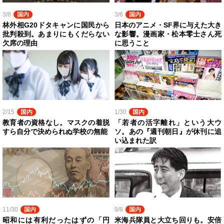
3/8
国内
3/6
国内
林外相G20ドタキャンに国民から
日本のアニメ・SF界に与えた大き
批判殺到。あまりにもくだらない
な影響。漫画家・松本零士さん死
欠席の理由
に思うこと
2/15
国内
1/30
国内
教育者の資格なし。マスクの着脱
「若者の活字離れ」という大ウ
すら自分で決められぬ学校の無能
ソ。あの『週刊朝日』が休刊に追
い込まれた訳
11/30
国内
9/8
国内
昭和には有利だったはずの「円
米海兵隊員と大立ち回りも。安倍