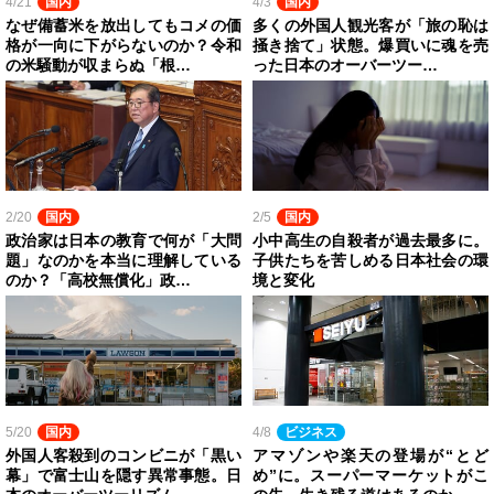
4/21
国内
4/3
国内
なぜ備蓄米を放出してもコメの価
多くの外国人観光客が「旅の恥は
格が一向に下がらないのか？令和
掻き捨て」状態。爆買いに魂を売
の米騒動が収まらぬ「根…
った日本のオーバーツー…
2/20
国内
2/5
国内
政治家は日本の教育で何が「大問
小中高生の自殺者が過去最多に。
題」なのかを本当に理解している
子供たちを苦しめる日本社会の環
のか？「高校無償化」政…
境と変化
5/20
国内
4/8
ビジネス
外国人客殺到のコンビニが「黒い
アマゾンや楽天の登場が“とど
幕」で富士山を隠す異常事態。日
め”に。スーパーマーケットがこ