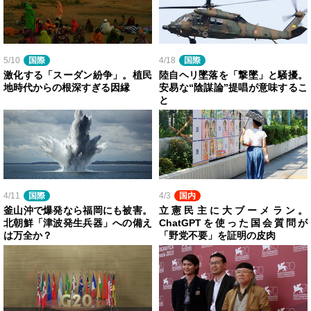
5/10
国際
4/18
国際
激化する「スーダン紛争」。植民
陸自ヘリ墜落を「撃墜」と騒擾。
地時代からの根深すぎる因縁
安易な“陰謀論”提唱が意味するこ
と
4/11
国際
4/3
国内
釜山沖で爆発なら福岡にも被害。
立憲民主に大ブーメラン。
北朝鮮「津波発生兵器」への備え
ChatGPTを使った国会質問が
は万全か？
「野党不要」を証明の皮肉