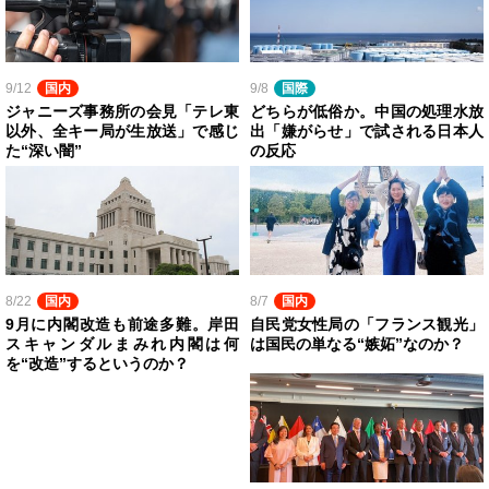
9/12
国内
9/8
国際
ジャニーズ事務所の会見「テレ東
どちらが低俗か。中国の処理水放
以外、全キー局が生放送」で感じ
出「嫌がらせ」で試される日本人
た“深い闇”
の反応
8/22
国内
8/7
国内
9月に内閣改造も前途多難。岸田
自民党女性局の「フランス観光」
スキャンダルまみれ内閣は何
は国民の単なる“嫉妬”なのか？
を“改造”するというのか？