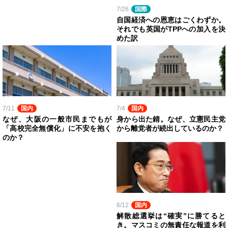
7/26
国際
自国経済への恩恵はごくわずか。
それでも英国がTPPへの加入を決
めた訳
7/11
国内
7/4
国内
なぜ、大阪の一般市民までもが
身から出た錆。なぜ、立憲民主党
「高校完全無償化」に不安を抱く
から離党者が続出しているのか？
のか？
6/12
国内
解散総選挙は“確実”に勝てると
き。マスコミの無責任な報道を利