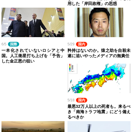
用した「岸田政権」の思惑
6/5
国際
5/29
国内
一本化されていないロシアと中
矜持はないのか。猿之助を自殺未
国。人工衛星打ち上げを「予告」
遂に追いやったメディアの無責任
した金正恩の狙い
5/18
国内
最悪32万人以上の死者も。来るべ
き「南海トラフ地震」にどう備え
るべきか