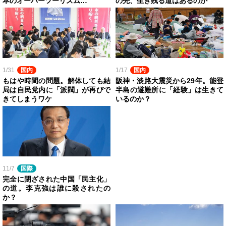
本のオーバーツーリズム…
の先、生き残る道はあるのか
1/31
国内
1/17
国内
もはや時間の問題。解体しても結
阪神・淡路大震災から29年。能登
局は自民党内に「派閥」が再びで
半島の避難所に「経験」は生きて
きてしまうワケ
いるのか？
11/7
国際
完全に閉ざされた中国「民主化」
の道。李克強は誰に殺されたの
か？