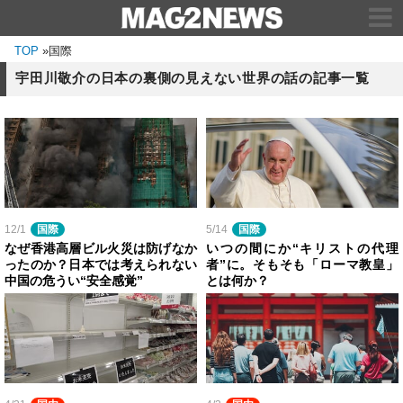
TOP
»
国際
宇田川敬介の日本の裏側の見えない世界の話の記事一覧
12/1
国際
5/14
国際
なぜ香港高層ビル火災は防げなか
いつの間にか“キリストの代理
ったのか？日本では考えられない
者”に。そもそも「ローマ教皇」
中国の危うい“安全感覚”
とは何か？