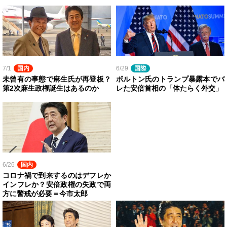
7/1
国内
6/29
国際
未曾有の事態で麻生氏が再登板？
ボルトン氏のトランプ暴露本でバ
第2次麻生政権誕生はあるのか
レた安倍首相の「体たらく外交」
6/26
国内
コロナ禍で到来するのはデフレか
インフレか？安倍政権の失政で両
方に警戒が必要＝今市太郎