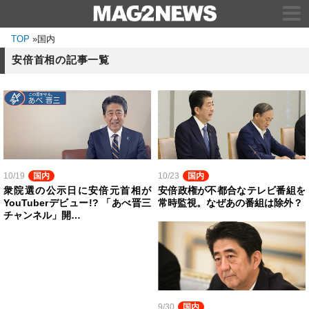
TOP
»
国内
安倍首相の記事一覧
10/19
国内
10/23
国内
衆院選の公示日に安倍元首相が
安倍政権が不都合なテレビ番組を
YouTuberデビュー!? 「あべ晋三
常時監視。なぜあの番組は除外？
チャンネル」開…
9/30
国内