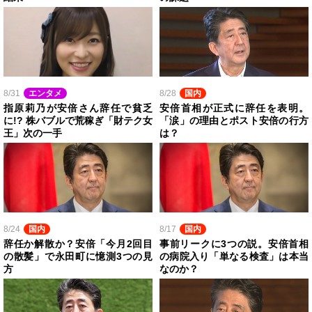
8/31
エンタメ
8/28
国内
指原莉乃が安倍さん辞任で貧乏
安倍首相が正式に辞任を表明。
に!? 株バブルで荒稼ぎ「財テク女
「涙」の理由とポスト安倍の行方
王」次の一手
は？
8/24
国内
8/17
国内
辞任か解散か？安倍「今月2回目
事前リークに3つの説。安倍首相
の散髪」で永田町に憶測3つの見
の病院入り「単なる検査」は本当
方
なのか？