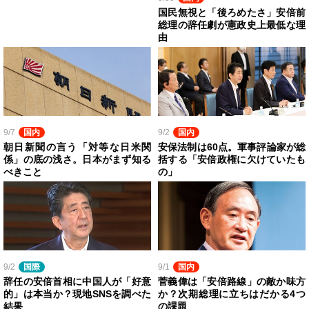
国民無視と「後ろめたさ」安倍前
総理の辞任劇が憲政史上最低な理
由
9/7
国内
9/2
国内
朝日新聞の言う「対等な日米関
安保法制は60点。軍事評論家が総
係」の底の浅さ。日本がまず知る
括する「安倍政権に欠けていたも
べきこと
の」
9/2
国際
9/1
国内
辞任の安倍首相に中国人が「好意
菅義偉は「安倍路線」の敵か味方
的」は本当か？現地SNSを調べた
か？次期総理に立ちはだかる4つ
結果
の課題