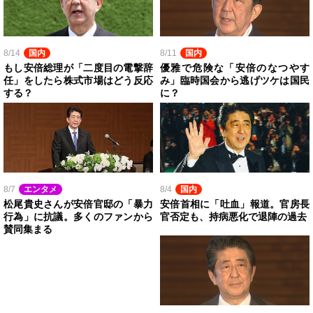
8/14
国内
8/11
国内
もし安倍総理が「二度目の電撃辞
優雅で危険な「安倍のなつやす
任」をしたら株式市場はどう反応
み」臨時国会から逃げツケは国民
する？
に？
8/7
エンタメ
8/4
国内
松尾貴史さんが安倍官邸の「暴力
安倍首相に「吐血」報道。官房長
行為」に抗議。多くのファンから
官否定も、持病悪化で退陣の過去
賛同集まる