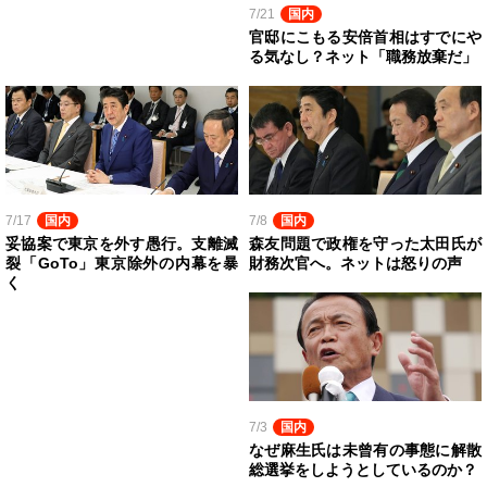
7/21
国内
官邸にこもる安倍首相はすでにや
る気なし？ネット「職務放棄だ」
7/17
国内
7/8
国内
妥協案で東京を外す愚行。支離滅
森友問題で政権を守った太田氏が
裂「GoTo」東京除外の内幕を暴
財務次官へ。ネットは怒りの声
く
7/3
国内
なぜ麻生氏は未曾有の事態に解散
総選挙をしようとしているのか？