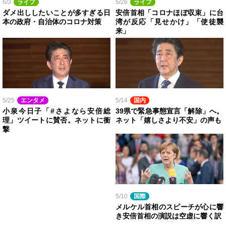
6/3
ライフ
5/26
ライフ
ダメ出ししたいことが多すぎる日
安倍首相「コロナほぼ収束」に台
本の政府・自治体のコロナ対策
湾が反応「見せかけ」「使徒襲
来」
5/25
エンタメ
5/14
国内
小泉今日子「#さよなら安倍総
39県で緊急事態宣言「解除」へ。
理」ツイートに賛否。ネットに衝
ネット「嬉しさより不安」の声も
撃
5/10
国際
メルケル首相のスピーチが心に響
き安倍首相の演説は空虚に響く訳