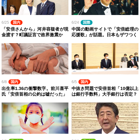
6/25
国内
6/24
国際
「安倍さんから」河井容疑者が現
中国の動画サイトで「安倍総理の
金渡す？町議証言で政界激震か
応援歌」が話題。日本もザワつく
6/8
国内
6/5
国内
出生率1.36の衝撃数字。前川喜平
中抜き問題で安倍首相「10億以上
氏「安倍首相の公約は嘘だった」
は銀行手数料」大手銀行は否定？