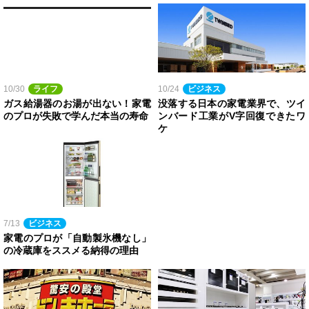
10/30
ライフ
10/24
ビジネス
ガス給湯器のお湯が出ない！家電
没落する日本の家電業界で、ツイ
のプロが失敗で学んだ本当の寿命
ンバード工業がV字回復できたワ
ケ
7/13
ビジネス
家電のプロが「自動製氷機なし」
の冷蔵庫をススメる納得の理由