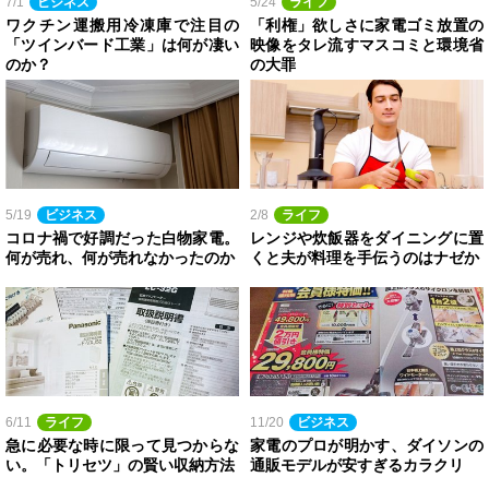
7/1
ビジネス
5/24
ライフ
ワクチン運搬用冷凍庫で注目の
「利権」欲しさに家電ゴミ放置の
「ツインバード工業」は何が凄い
映像をタレ流すマスコミと環境省
のか？
の大罪
5/19
ビジネス
2/8
ライフ
コロナ禍で好調だった白物家電。
レンジや炊飯器をダイニングに置
何が売れ、何が売れなかったのか
くと夫が料理を手伝うのはナゼか
6/11
ライフ
11/20
ビジネス
急に必要な時に限って見つからな
家電のプロが明かす、ダイソンの
い。「トリセツ」の賢い収納方法
通販モデルが安すぎるカラクリ