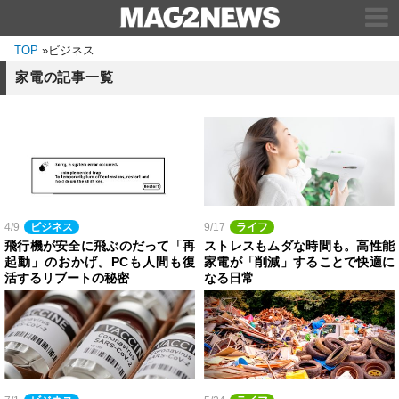
TOP
»
ビジネス
家電の記事一覧
4/9
ビジネス
9/17
ライフ
飛行機が安全に飛ぶのだって「再
ストレスもムダな時間も。高性能
起動」のおかげ。PCも人間も復
家電が「削減」することで快適に
活するリブートの秘密
なる日常