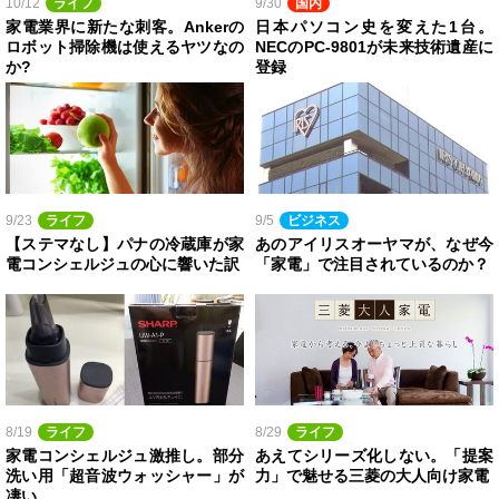
10/12
ライフ
9/30
国内
家電業界に新たな刺客。Ankerの
日本パソコン史を変えた1台。
ロボット掃除機は使えるヤツなの
NECのPC-9801が未来技術遺産に
か?
登録
9/23
ライフ
9/5
ビジネス
【ステマなし】パナの冷蔵庫が家
あのアイリスオーヤマが、なぜ今
電コンシェルジュの心に響いた訳
「家電」で注目されているのか？
8/19
ライフ
8/29
ライフ
家電コンシェルジュ激推し。部分
あえてシリーズ化しない。「提案
洗い用「超音波ウォッシャー」が
力」で魅せる三菱の大人向け家電
凄い