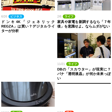
6/26
ビジネス
2/6
ライフ
ドンキ4K「ジェネリック
家具や家電を新調するなら「７年
REGZA」は買い？デジタルライ
後」を意識せよ。ならムダがない
ターが分析
11/21
ライフ
DBの「スカウター」が現実に？
パナ「透明液晶」が何か未来っぽ
い