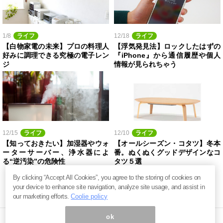
1/8
ライフ
12/18
ライフ
【白物家電の未来】プロの料理人
【浮気発見法】ロックしたはずの
好みに調理できる究極の電子レン
『iPhone』から通信履歴や個人
ジ
情報が見られちゃう
12/15
ライフ
12/10
ライフ
【知っておきたい】加湿器やウォ
【オールシーズン・コタツ】冬本
ーターサーバー、浄水器によ
番。ぬくぬくグッドデザインなコ
る“逆汚染”の危険性
タツ５選
By clicking “Accept All Cookies”, you agree to the storing of cookies on
your device to enhance site navigation, analyze site usage, and assist in
our marketing efforts.
Coolie policy
ok